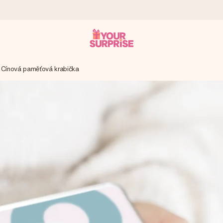
Cínová paměťová krabička
ohli darovat právě v tu správnou chvíli, kdy na tom nejvíc záleží.
 známkou 4,8.
em, vaší fotografií nebo vzkazem, který doopravdy zahřeje u srdce