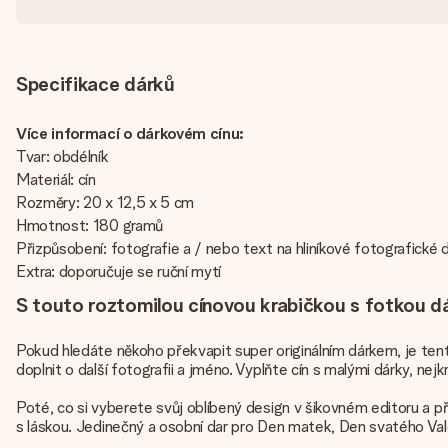
Specifikace dárků
Více informací o dárkovém cínu:
Tvar: obdélník
Materiál: cín
Rozměry: 20 x 12,5 x 5 cm
Hmotnost: 180 gramů
Přizpůsobení: fotografie a / nebo text na hliníkové fotografické 
Extra: doporučuje se ruční mytí
S touto roztomilou cínovou krabičkou s fotkou d
Pokud hledáte někoho překvapit super originálním dárkem, je tent
doplnit o další fotografii a jméno. Vyplňte cín s malými dárky, n
Poté, co si vyberete svůj oblíbený design v šikovném editoru a p
s láskou. Jedinečný a osobní dar pro Den matek, Den svatého Val