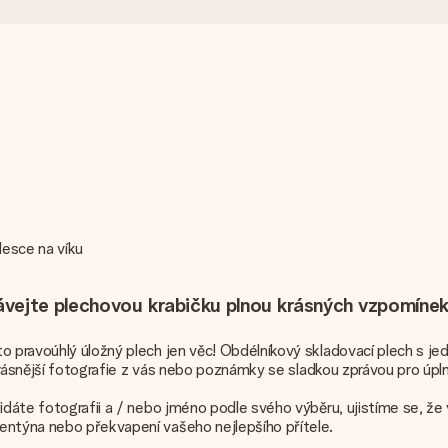
desce na víku
ávejte plechovou krabičku plnou krásných vzpomínek
o pravoúhlý úložný plech jen věc! Obdélníkový skladovací plech s j
ejkrásnější fotografie z vás nebo poznámky se sladkou zprávou pro úpl
řidáte fotografii a / nebo jméno podle svého výběru, ujistíme se, ž
entýna nebo překvapení vašeho nejlepšího přítele.