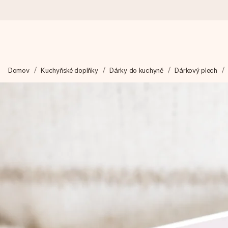
Objednejte dnes, odešleme do 1 prac. dne
Domov
Kuchyňské doplňky
Dárky do kuchyně
Dárkový plech
Váš dárek vytvoříme s láskou a bleskově odešleme – abyste ho m
4,8 (na základě +15 000 recenzí)
Naše dárky inspirují. Zákazníci nás na Google Reviews hodnotí
Přáníčko zdarma
Vytvořte něco jedinečného během několika kroků – s jejím jmén
okamžik.