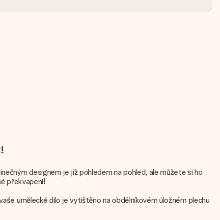
!
edinečným designem je již pohledem na pohled, ale můžete si ho
né překvapení!
e vaše umělecké dílo je vytištěno na obdélníkovém úložném plechu