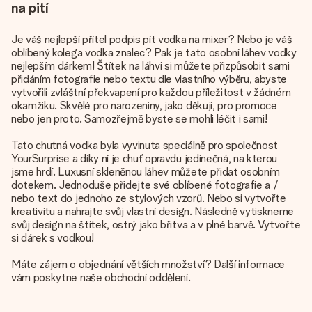
na pití
Je váš nejlepší přítel podpis pít vodka na mixer? Nebo je váš
oblíbený kolega vodka znalec? Pak je tato osobní láhev vodky
nejlepším dárkem! Štítek na láhvi si můžete přizpůsobit sami
přidáním fotografie nebo textu dle vlastního výběru, abyste
vytvořili zvláštní překvapení pro každou příležitost v žádném
okamžiku. Skvělé pro narozeniny, jako děkuji, pro promoce
nebo jen proto. Samozřejmě byste se mohli léčit i sami!
Tato chutná vodka byla vyvinuta speciálně pro společnost
YourSurprise a díky ní je chuť opravdu jedinečná, na kterou
jsme hrdí. Luxusní skleněnou láhev můžete přidat osobním
dotekem. Jednoduše přidejte své oblíbené fotografie a /
nebo text do jednoho ze stylových vzorů. Nebo si vytvořte
kreativitu a nahrajte svůj vlastní design. Následně vytiskneme
svůj design na štítek, ostrý jako břitva a v plné barvě. Vytvořte
si dárek s vodkou!
Máte zájem o objednání větších množství? Další informace
vám poskytne naše obchodní oddělení.