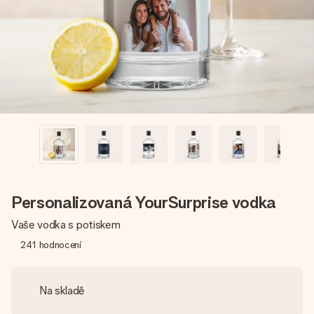
jménem, vaší fotografií nebo vzkazem, který doopravdy
zahřeje u srdce. Žádné zbytečné složitosti, jen spousta
lásky pro daný okamžik.
Personalizovaná YourSurprise vodka
Vaše vodka s potiskem
241
hodnocení
Na skladě