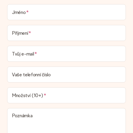
V současné době nemáme (ještě) službu dárkového balení,
která by zabalila váš dárek. Dárky dodáváme ve slavnostním
balení. To znamená, že váš dar je připraven být doručen nebo
Jméno
že může být zaslán přímo příjemci.
Dodací lhůta, možnosti dodání a náklady na
Příjmení
doručení
Mohu si vybrat datum dodání?
Tvůj e-mail
Není možné zvolit konkrétní datum dodání.
Jaká je dodací lhůta a kdy dostávám dárek?
Dodací lhůtu naleznete na stránce produktu. Můžete věřit, že
Vaše telefonní číslo
náš dopravce vám dodá váš dárek.
Jaké možnosti doručení si mohu vybrat?
V současné době není možné zvolit možnost doručení. Dárek,
Množství (10+)
který chcete objednat, je buď odeslán jako balíček nebo jako
doručování poštovní schránky. Chcete vědět, na kterou
možnost spadá vaše objednávka? Kontaktujte prosím náš
Poznámka
zákaznický servis.
Platba