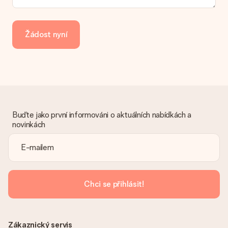
Jak mohu zaplatit objednávku?
Nabízíme následující způsoby platby: iDeal, Paypal, kreditní
kartu, fakturu přes Klarna nebo ruční převod. V případě ručního
Žádost nyní
převodu platby prosím vezměte v úvahu dodací lhůtu 3 dny
navíc.
Dostal dar
Co když ten dar není zcela podle mých představ?
Litujeme, že váš dar není podle vašich představ. Obraťte se
prosím na náš zákaznický servis, který vám rád pomůže najít
vhodné řešení.
Buďte jako první informováni o aktuálních nabídkách a
novinkách
Je faktura odeslána spolu s objednávkou?
S objednávkou není odeslána žádná faktura. Fakturu obdržíte
vždy v potvrzovacím e-mailu a vždy ji najdete ve svém účtu
MySurprise. To znamená, že můžete dar doručit přímo
příjemci, což je opravdovým překvapením!
Chci se přihlásit!
Zákaznický servis