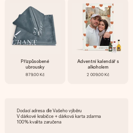
Přizpůsobené
Adventní kalendář s
ubrousky
alkoholem
879,00 Kč
2 009,00 Kč
Dodací adresa dle Vašeho výběru
V dárkové krabičce + dárková karta zdarma
100% kvalita zaručena