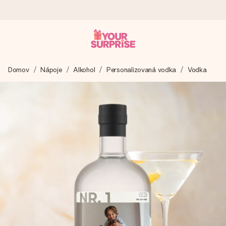
Objednejte dnes, odešleme do 1 prac. dne
Domov
Nápoje
Alkohol
Personalizovaná vodka
Vodka
Váš dárek vytvoříme s láskou a bleskově odešleme –
abyste ho mohli darovat právě v tu správnou chvíli, kdy na
tom nejvíc záleží.
4,8 (na základě +15 000 recenzí)
Naše dárky inspirují. Zákazníci nás na Google Reviews
hodnotí známkou 4,8.
Přáníčko zdarma
Vytvořte něco jedinečného během několika kroků – s jejím