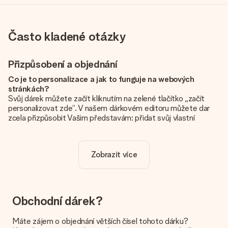
Často kladené otázky
Přizpůsobení a objednání
Co je to personalizace a jak to funguje na webových
stránkách?
Svůj dárek můžete začít kliknutím na zelené tlačítko „začít
personalizovat zde“. V našem dárkovém editoru můžete dar
zcela přizpůsobit Vašim představám: přidat svůj vlastní
obrázek a / nebo text. Pokud chcete, můžete se také
rozhodnout pro skvělý design, aby byl váš dárek opravdu
jedinečný.
Zobrazit více
Je personalizace zahrnuta v ceně?
Cena uvedená na webových stránkách zahrnuje personalizaci
vašeho daru. Pěkné a jasné!
Obchodní dárek?
Jak zjistím, zda má moje fotografie správnou kvalitu?
Chceme se ujistit, že jste se svým dárkem naprosto
Máte zájem o objednání větších čísel tohoto dárku?
spokojeni. Proto je důležité používat vysoce kvalitní