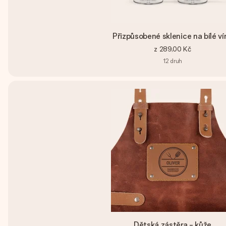
Přizpůsobené sklenice na bílé ví
z
289,00 Kč
12
druh
Dětská zástěra - kůže