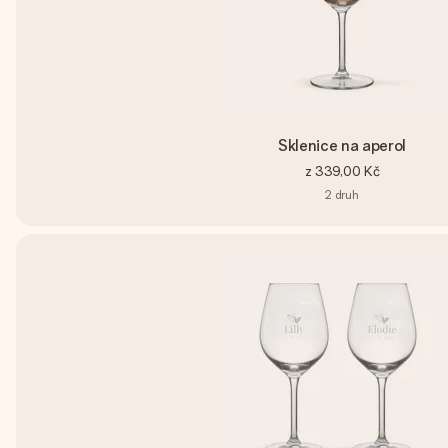
Sklenice na aperol
z
339,00 Kč
2
druh