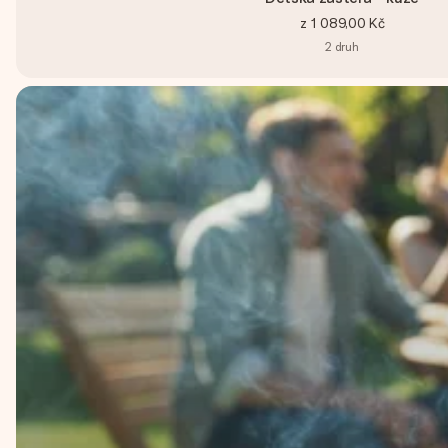
z
1 089,00 Kč
2
druh