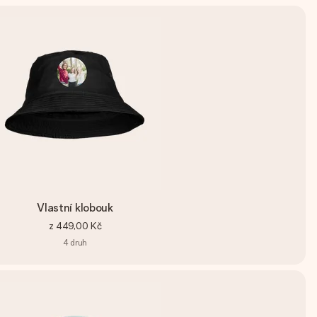
Vlastní klobouk
z
449,00 Kč
4
druh