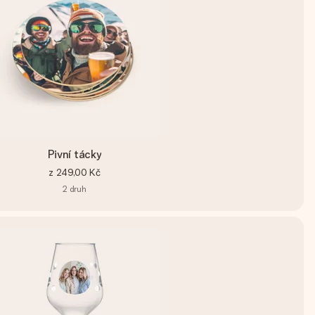
Pivní tácky
z
249,00 Kč
2
druh