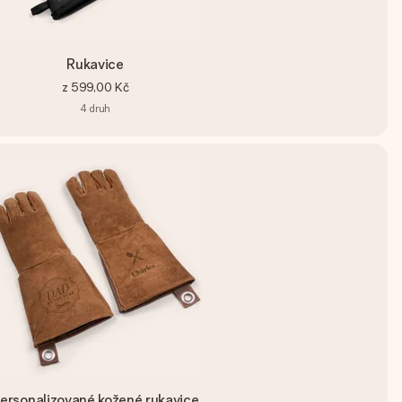
Rukavice
z
599,00 Kč
4
druh
ersonalizované kožené rukavice