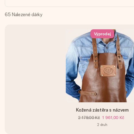
65
Nalezené dárky
Výprodej
Kožená zástěra s názvem
2 179,00 Kč
1 961,00 Kč
2
druh