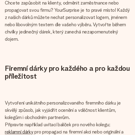
Chcete zapůsobit na klienty, odměnit zaměstnance nebo
propagovat svou firmu? YourSurprise je to pravé místo! Každý
z našich dárků můžete nechat personalizovat logem, jménem
nebo libovolným textem dle vašeho výběru. Vytvořte během
chvilky jedinečný dárek, který zanechá nezapomenutelný
dojem.
Firemní dárky pro každého a pro každou
příležitost
Vytvoření unikátního personalizovaného firemního dárku je
skvělý způsob, jak vyjádřit ocenění a vděčnost klientům,
kolegům i obchodním partnerům.
Připravte například uvítací balíček pro nového kolegu;
reklamní dárky
pro propagaci na firemní akci nebo originální a