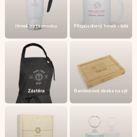
Hrnek na termosku
Přizpůsobený hrnek - bílá
Zástěra
Bambusová deska na sýr