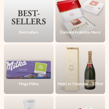
Bestsellers
Dárková krabička Merci
Mega Milka
Moët et Chandon - 375ml