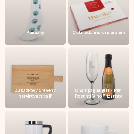
Ponožky
Čokoláda merci s přáním
Zakázkový dřevěný
Champagne gift - Mini
servírovací talíř
Rosanti Vino Frizzante