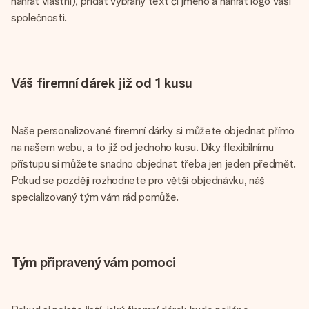
nahrát vlastní), přidat vybraný text či jméno a nahrát logo vaší
společnosti.
Váš firemní dárek již od 1 kusu
Naše personalizované firemní dárky si můžete objednat přímo
na našem webu, a to již od jednoho kusu. Díky flexibilnímu
přístupu si můžete snadno objednat třeba jen jeden předmět.
Pokud se později rozhodnete pro větší objednávku, náš
specializovaný tým vám rád pomůže.
Tým připravený vám pomoci