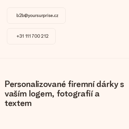
b2b@yoursurprise.cz
+31 111 700 212
Personalizované firemní dárky s
vaším logem, fotografií a
textem