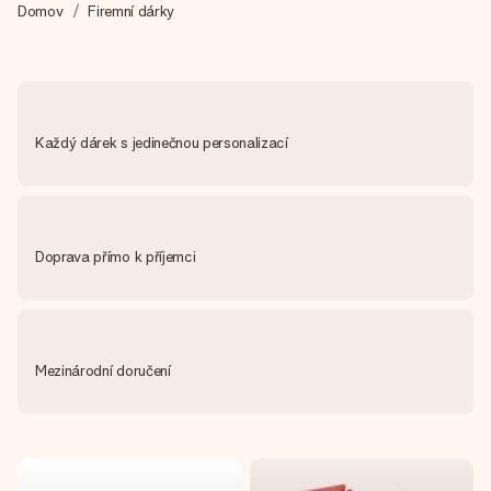
jménem, vaší fotografií nebo vzkazem, který doopravdy
Domov
Firemní dárky
zahřeje u srdce. Žádné zbytečné složitosti, jen spousta
lásky pro daný okamžik.
Každý dárek s jedinečnou personalizací
Doprava přímo k příjemci
Mezinárodní doručení