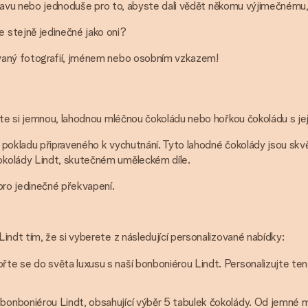
oslavu nebo jednoduše pro to, abyste dali vědět někomu výjimečnému, 
 stejně jedinečné jako oni?
ovaný fotografií, jménem nebo osobním vzkazem!
te si jemnou, lahodnou mléčnou čokoládu nebo hořkou čokoládu s její
okladu připraveného k vychutnání. Tyto lahodné čokolády jsou skvělé 
okolády Lindt, skutečném uměleckém díle.
pro jedinečné překvapení.
indt tím, že si vyberete z následující personalizované nabídky:
ořte se do světa luxusu s naší bonboniérou Lindt. Personalizujte ten
.
 bonboniérou Lindt, obsahující výběr 5 tabulek čokolády. Od jemné 