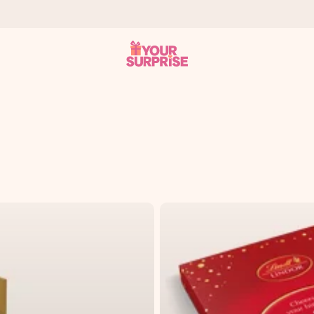
ohli darovat právě v tu správnou chvíli, kdy na tom nejvíc záleží.
 známkou 4,8.
em, vaší fotografií nebo vzkazem, který doopravdy zahřeje u srdce