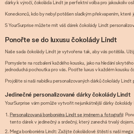
dárky k výročí, čokoláda Lindt je perfektní volba pro jakoukoliv 
Koneckonců, kdo by nebyl potěšen sladkým překvapením, které je
S YourSurprise můžete mít váš dárek čokolády Lindt personaliz
Ponořte se do luxusu čokolády Lindt
Naše sada čokolády Lindt je vytvořena tak, aby vás potěšila. Užij
Pomyslete na rozbalení každého kousku, jako na hledání skrytého p
jednoduchá pochoutka pro vás. Pociťte luxus v každém kousku č
Projděte si naši nabídku personalizovaných dárků čokolády Lindt 
Jedinečné personalizované dárky čokolády Lindt
YourSurprise vám pomůže vytvořit nejunikátnější dárky čokolády L
Personalizovaná bonboniéra Lindt se jménem a fotografií
: Pon
tento dárek v jedinečný a srdečný, který zanechá trvalý dojem
Mega bonboniéra Lindt: Zažijte čokoládové štěstí s naší mega