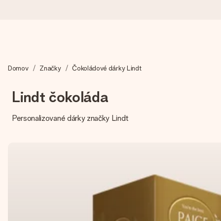
Objednejte dnes, odešleme do 1 prac. dne
Domov
Značky
Čokoládové dárky Lindt
Váš dárek vytvoříme s láskou a bleskově odešleme – abyste ho m
Lindt čokoláda
4,8 (na základě +15 000 recenzí)
Personalizované dárky značky Lindt
Naše dárky inspirují. Zákazníci nás na Google Reviews hodnotí
Přáníčko zdarma
Vytvořte něco jedinečného během několika kroků – s jejím jmén
okamžik.