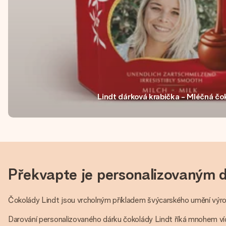
Lindt dárková krabička - Mléčná čo
Překvapte je personalizovaným 
Čokolády Lindt jsou vrcholným příkladem švýcarského umění výroby
Darování personalizovaného dárku čokolády Lindt říká mnohem víc