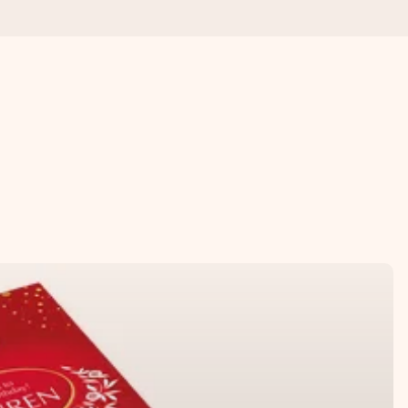
. Žádné zbytečné složitosti, jen spousta lásky pro daný