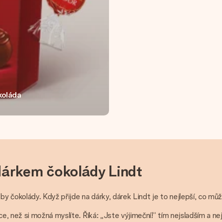
koláda
dárkem čokolády Lindt
 čokolády. Když přijde na dárky, dárek Lindt je to nejlepší, co mů
e, než si možná myslíte. Říká: „Jste výjimeční!“ tím nejsladším a