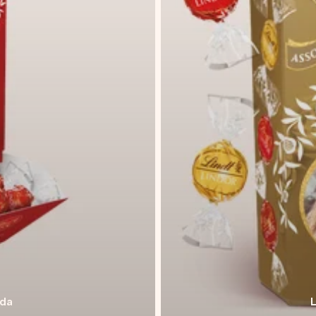
áda
L