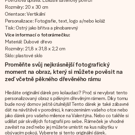
Povrchová úprava: Luxusní saténový povrch
Rozměry: 20 x 30 cm
Orientace: Vertikální
Personalizace: Fotografie, text, logo a/nebo koláž
Tisk: Ostrý jako břitva a plnobarevný
Více informací o fotorámečku:
Materiál: Dubové dřevo
Rozměry: 21,8 x 31,8 x 2,2 cm
Sklo: plastové sklo
Proměňte svůj nejkrásnější fotografický
moment na obraz, který si můžete pověsit na
zeď včetně pěkného dřevěného rámu
Hledáte originální dárek pro kolaudaci? Proč si nevybrat tento
personalizovaný obraz s pěkným dřevěným rámem. Díky tomu
bude nový domov ještě útulnější! Tento dárek je také zábavné
dát na návštěvě v porodnici, k narozeninám vašeho otce nebo
jako dárek pro vašeho milence na Valentýna. Nebo co takhle si
udělat pár skvělých fotografií pro sebe. Rámeček je vhodné
zavěsit na zeď nebo jej můžete umístit na kus nábytku v
obývacím pokoji. Vyberete si tento originální dárek.