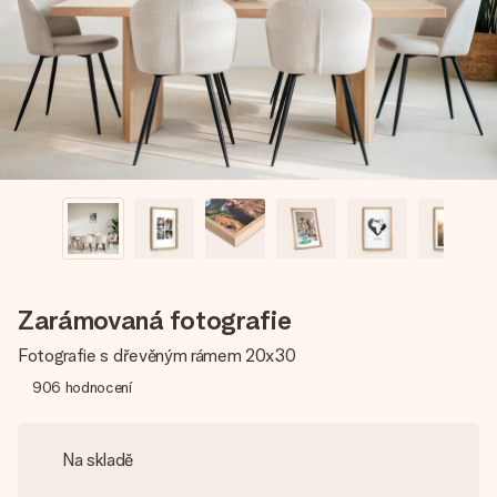
jménem, vaší fotografií nebo vzkazem, který doopravdy
zahřeje u srdce. Žádné zbytečné složitosti, jen spousta
lásky pro daný okamžik.
Zarámovaná fotografie
Fotografie s dřevěným rámem 20x30
906
hodnocení
Na skladě