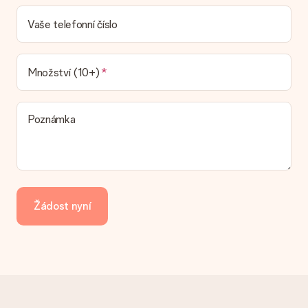
Jaká je dodací lhůta a kdy dostávám dárek?
Dodací lhůtu naleznete na stránce produktu. Můžete věřit, že
Vaše telefonní číslo
náš dopravce vám dodá váš dárek.
Jaké možnosti doručení si mohu vybrat?
V současné době není možné zvolit možnost doručení. Dárek,
Množství (10+)
který chcete objednat, je buď odeslán jako balíček nebo jako
doručování poštovní schránky. Chcete vědět, na kterou
možnost spadá vaše objednávka? Kontaktujte prosím náš
Poznámka
zákaznický servis.
Platba
Jak mohu zaplatit objednávku?
Nabízíme následující způsoby platby: iDeal, Paypal, kreditní
kartu, fakturu přes Klarna nebo ruční převod. V případě ručního
Žádost nyní
převodu platby prosím vezměte v úvahu dodací lhůtu 3 dny
navíc.
Dostal dar
Co když ten dar není zcela podle mých představ?
Litujeme, že váš dar není podle vašich představ. Obraťte se
prosím na náš zákaznický servis, který vám rád pomůže najít