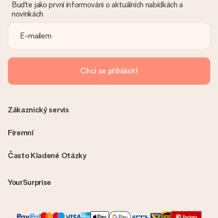
vhodné řešení.
Buďte jako první informováni o aktuálních nabídkách a
novinkách
Je faktura odeslána spolu s objednávkou?
S objednávkou není odeslána žádná faktura. Fakturu obdržíte
vždy v potvrzovacím e-mailu a vždy ji najdete ve svém účtu
MySurprise. To znamená, že můžete dar doručit přímo
příjemci, což je opravdovým překvapením!
Chci se přihlásit!
Zákaznický servis
Firemní
Často Kladené Otázky
YourSurprise