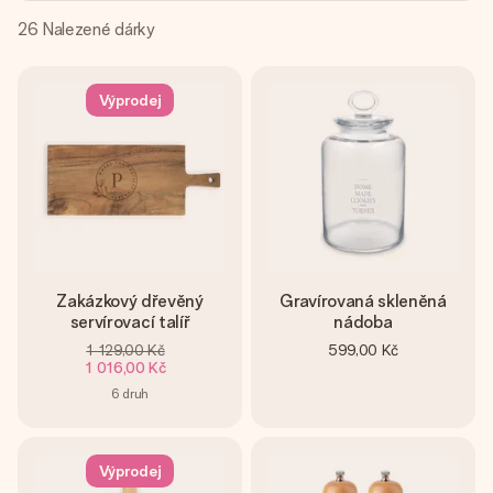
jménem, vaší fotografií nebo vzkazem, který doopravdy
zahřeje u srdce. Žádné zbytečné složitosti, jen spousta
26
Nalezené dárky
lásky pro daný okamžik.
Výprodej
Zakázkový dřevěný
Gravírovaná skleněná
servírovací talíř
nádoba
1 129,00 Kč
599,00 Kč
1 016,00 Kč
6
druh
Výprodej