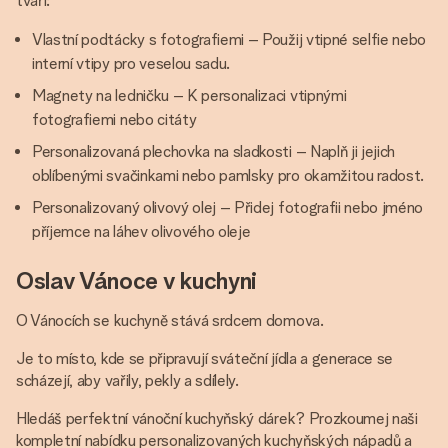
tváři:
Vlastní podtácky s fotografiemi – Použij vtipné selfie nebo
interní vtipy pro veselou sadu.
Magnety na ledničku – K personalizaci vtipnými
fotografiemi nebo citáty
Personalizovaná plechovka na sladkosti – Naplň ji jejich
oblíbenými svačinkami nebo pamlsky pro okamžitou radost.
Personalizovaný olivový olej – Přidej fotografii nebo jméno
příjemce na láhev olivového oleje
Oslav Vánoce v kuchyni
O Vánocích se kuchyně stává srdcem domova.
Je to místo, kde se připravují sváteční jídla a generace se
scházejí, aby vařily, pekly a sdílely.
Hledáš perfektní vánoční kuchyňský dárek? Prozkoumej naši
kompletní nabídku personalizovaných kuchyňských nápadů a