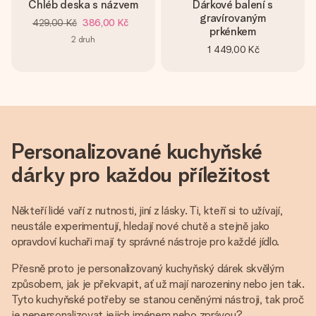
Chléb deska s názvem
Dárkové balení s
gravírovaným
429,00 Kč
386,00 Kč
prkénkem
2
druh
1 449,00 Kč
Personalizované kuchyňské
dárky pro každou příležitost
Někteří lidé vaří z nutnosti, jiní z lásky. Ti, kteří si to užívají,
neustále experimentují, hledají nové chutě a stejně jako
opravdoví kuchaři mají ty správné nástroje pro každé jídlo.
Přesně proto je personalizovaný kuchyňský dárek skvělým
způsobem, jak je překvapit, ať už mají narozeniny nebo jen tak.
Tyto kuchyňské potřeby se stanou ceněnými nástroji, tak proč
je nepersonalizovat jejich jménem nebo zprávou?