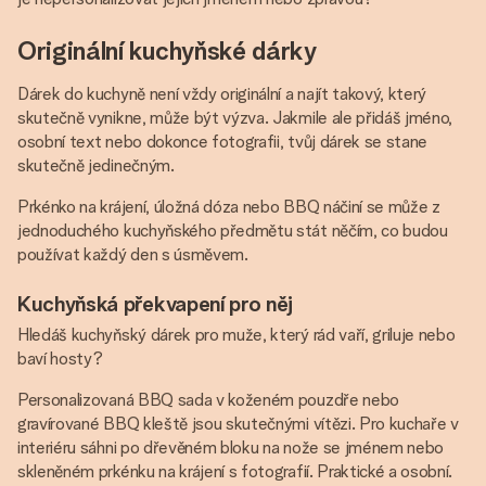
Originální kuchyňské dárky
Dárek do kuchyně není vždy originální a najít takový, který
skutečně vynikne, může být výzva. Jakmile ale přidáš jméno,
osobní text nebo dokonce fotografii, tvůj dárek se stane
skutečně jedinečným.
Prkénko na krájení, úložná dóza nebo BBQ náčiní se může z
jednoduchého kuchyňského předmětu stát něčím, co budou
používat každý den s úsměvem.
Kuchyňská překvapení pro něj
Hledáš kuchyňský dárek pro muže, který rád vaří, griluje nebo
baví hosty?
Personalizovaná BBQ sada v koženém pouzdře nebo
gravírované BBQ kleště jsou skutečnými vítězi. Pro kuchaře v
interiéru sáhni po dřevěném bloku na nože se jménem nebo
skleněném prkénku na krájení s fotografií. Praktické a osobní.