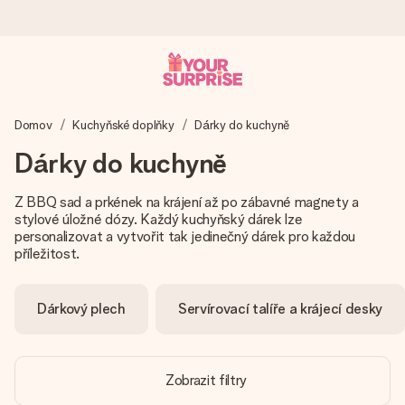
Objednejte dnes, odešleme do 1 prac. dne
Domov
Kuchyňské doplňky
Dárky do kuchyně
Váš dárek vytvoříme s láskou a bleskově odešleme –
abyste ho mohli darovat právě v tu správnou chvíli, kdy na
Dárky do kuchyně
tom nejvíc záleží.
Z BBQ sad a prkének na krájení až po zábavné magnety a
stylové úložné dózy. Každý kuchyňský dárek lze
personalizovat a vytvořit tak jedinečný dárek pro každou
4,8 (na základě +15 000 recenzí)
příležitost.
Naše dárky inspirují. Zákazníci nás na Google Reviews
hodnotí známkou 4,8.
Dárkový plech
Servírovací talíře a krájecí desky
Přáníčko zdarma
Zobrazit filtry
Vytvořte něco jedinečného během několika kroků – s jejím