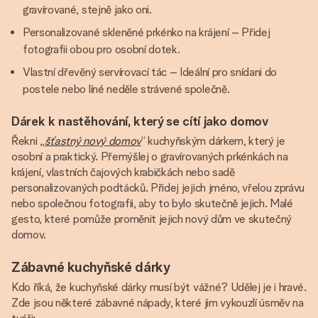
gravírované, stejně jako oni.
Personalizované skleněné prkénko na krájení – Přidej
fotografii obou pro osobní dotek.
Vlastní dřevěný servírovací tác – Ideální pro snídani do
postele nebo líné neděle strávené společně.
Dárek k nastěhování, který se cítí jako domov
Řekni „
šťastný nový domov
“ kuchyňským dárkem, který je
osobní a praktický. Přemýšlej o gravírovaných prkénkách na
krájení, vlastních čajových krabičkách nebo sadě
personalizovaných podtácků. Přidej jejich jméno, vřelou zprávu
nebo společnou fotografii, aby to bylo skutečně jejich. Malé
gesto, které pomůže proměnit jejich nový dům ve skutečný
domov.
Zábavné kuchyňské dárky
Kdo říká, že kuchyňské dárky musí být vážné? Udělej je i hravé.
Zde jsou některé zábavné nápady, které jim vykouzlí úsměv na