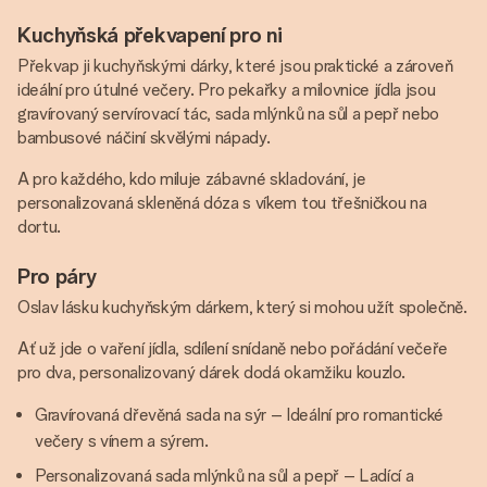
Kuchyňská překvapení pro ni
Překvap ji kuchyňskými dárky, které jsou praktické a zároveň
ideální pro útulné večery. Pro pekařky a milovnice jídla jsou
gravírovaný servírovací tác, sada mlýnků na sůl a pepř nebo
bambusové náčiní skvělými nápady.
A pro každého, kdo miluje zábavné skladování, je
personalizovaná skleněná dóza s víkem tou třešničkou na
dortu.
Pro páry
Oslav lásku kuchyňským dárkem, který si mohou užít společně.
Ať už jde o vaření jídla, sdílení snídaně nebo pořádání večeře
pro dva, personalizovaný dárek dodá okamžiku kouzlo.
Gravírovaná dřevěná sada na sýr – Ideální pro romantické
večery s vínem a sýrem.
Personalizovaná sada mlýnků na sůl a pepř – Ladící a