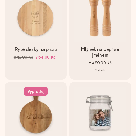
Ryté desky na pizzu
Mlýnek na pepř se
jménem
849,00 Kč
764,00 Kč
z
489,00 Kč
2
druh
Výprodej