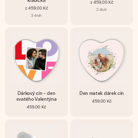
krabička
z
459,00 Kč
z
459,00 Kč
2
druh
3
druh
Dárkový cín - den
Den matek dárek cín
svatého Valentýna
459,00 Kč
459,00 Kč