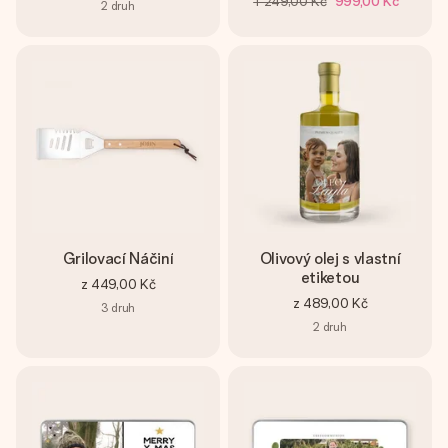
1 249,00 Kč
999,00 Kč
2
druh
Grilovací Náčiní
Olivový olej s vlastní
etiketou
z
449,00 Kč
z
489,00 Kč
3
druh
2
druh