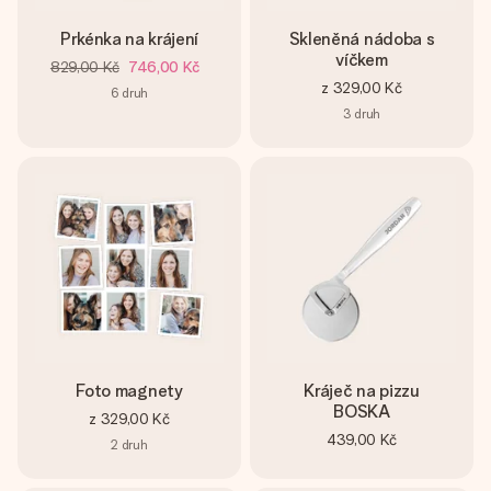
Prkénka na krájení
Skleněná nádoba s
víčkem
829,00 Kč
746,00 Kč
z
329,00 Kč
6
druh
3
druh
Foto magnety
Kráječ na pizzu
BOSKA
z
329,00 Kč
439,00 Kč
2
druh