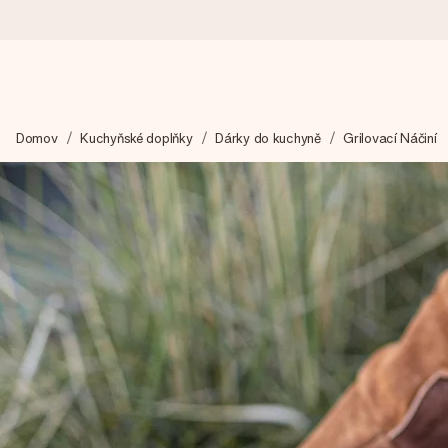
Objednejte dnes, odešleme do 1 prac. dne
Domov
Kuchyňské doplňky
Dárky do kuchyně
Grilovací Náčiní
Váš dárek vytvoříme s láskou a bleskově odešleme – abyste ho m
4,8 (na základě +15 000 recenzí)
Naše dárky inspirují. Zákazníci nás na Google Reviews hodnotí
Přáníčko zdarma
Vytvořte něco jedinečného během několika kroků – s jejím jmén
okamžik.