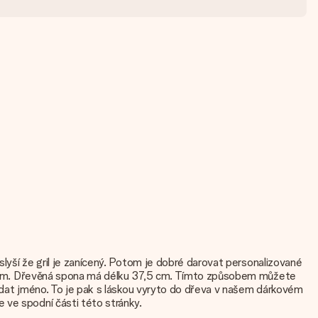
slyší že gril je zanícený. Potom je dobré darovat personalizované
 grilem. Dřevěná spona má délku 37,5 cm. Tímto způsobem můžete
přidat jméno. To je pak s láskou vyryto do dřeva v našem dárkovém
 ve spodní části této stránky.