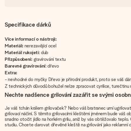
Specifikace dárků
Více informací o nástroji:
Materiál:
nerezavějící ocel
Materiál rukojeti
: dub
Přizpůsobení:
gravírování textu
Barevné gravírování
: dřevo
Extra:
- nevhodné do myčky Dřevo je přírodní produkt, proto se váš dár
Z technických důvodů bohužel nelze zpracovat cyrilice, turečtinu 
Nechte nadšence grilování zazářit se svými osobn
Je váš tchán králem grilovaček? Nebo váš bratranec umí ugrilovat 
grilovací náčiní. S těmito grilovacími kleštěmi jménem bude váš
snadno otočit jídlo na horkém grilu, aniž by vás obtěžovalo teplo
studiu. Chcete darovat dřevěné kleště na grilování jako reklamní