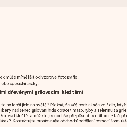
ek může mírně lišit od vzorové fotografie.
nebo speciální znaky.
ími dřevěnými grilovacími kleštěmi
to nejlepší jídlo na světě? Možná, že váš bratr skáče ze židle, když 
 oblíbený nadšenec grilování hrdě obracet maso, ryby a zeleninu za
. Grilovací kleště si můžete jednoduše přizpůsobit v editoru. Stačí 
 dárek? Kontaktujte prosím naše obchodní oddělení pomocí formuláře