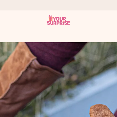
ohli darovat právě v tu správnou chvíli, kdy na tom nejvíc záleží.
 známkou 4,8.
em, vaší fotografií nebo vzkazem, který doopravdy zahřeje u srdce