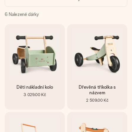
jménem, vaší fotografií nebo vzkazem, který doopravdy
zahřeje u srdce. Žádné zbytečné složitosti, jen spousta
lásky pro daný okamžik.
6
Nalezené dárky
Děti nákladní kolo
Dřevěná tříkolka s
názvem
3 029,00 Kč
2 509,00 Kč