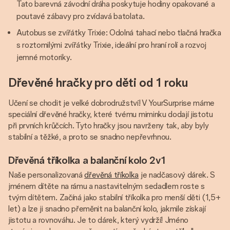
Tato barevná závodní dráha poskytuje hodiny opakované a
poutavé zábavy pro zvídavá batolata.
Autobus se zvířátky Trixie: Odolná tahací nebo tlačná hračka
s roztomilými zvířátky Trixie, ideální pro hraní rolí a rozvoj
jemné motoriky.
Dřevěné hračky pro děti od 1 roku
Učení se chodit je velké dobrodružství! V YourSurprise máme
speciální dřevěné hračky, které tvému miminku dodají jistotu
při prvních krůčcích. Tyto hračky jsou navrženy tak, aby byly
stabilní a těžké, a proto se snadno nepřevrhnou.
Dřevěná tříkolka a balanční kolo 2v1
Naše personalizovaná
dřevěná tříkolka
je nadčasový dárek. S
jménem dítěte na rámu a nastavitelným sedadlem roste s
tvým dítětem. Začíná jako stabilní tříkolka pro menší děti (1,5+
let) a lze ji snadno přeměnit na balanční kolo, jakmile získají
jistotu a rovnováhu. Je to dárek, který vydrží! Jméno