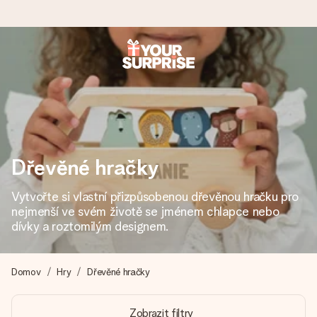
Objednejte dnes, odešleme do 1 prac. dne
Váš dárek vytvoříme s láskou a bleskově odešleme –
abyste ho mohli darovat právě v tu správnou chvíli, kdy na
tom nejvíc záleží.
Dřevěné hračky
4,8 (na základě +15 000 recenzí)
Vytvořte si vlastní přizpůsobenou dřevěnou hračku pro
Naše dárky inspirují. Zákazníci nás na Google Reviews
nejmenší ve svém životě se jménem chlapce nebo
hodnotí známkou 4,8.
dívky a roztomilým designem.
Domov
Hry
Dřevěné hračky
Přáníčko zdarma
Vytvořte něco jedinečného během několika kroků – s jejím
Zobrazit filtry