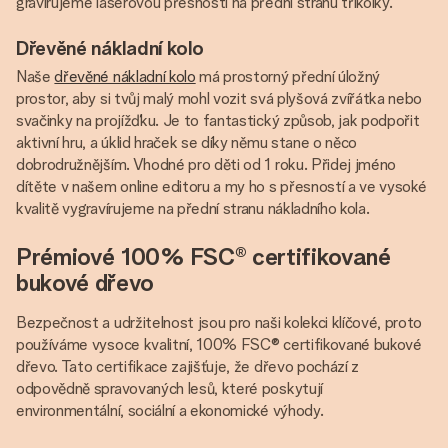
gravírujeme laserovou přesností na přední stranu tříkolky.
Dřevěné nákladní kolo
Naše
dřevěné nákladní kolo
má prostorný přední úložný
prostor, aby si tvůj malý mohl vozit svá plyšová zvířátka nebo
svačinky na projížďku. Je to fantastický způsob, jak podpořit
aktivní hru, a úklid hraček se díky němu stane o něco
dobrodružnějším. Vhodné pro děti od 1 roku. Přidej jméno
dítěte v našem online editoru a my ho s přesností a ve vysoké
kvalitě vygravírujeme na přední stranu nákladního kola.
Prémiové 100% FSC® certifikované
bukové dřevo
Bezpečnost a udržitelnost jsou pro naši kolekci klíčové, proto
používáme vysoce kvalitní, 100% FSC® certifikované bukové
dřevo. Tato certifikace zajišťuje, že dřevo pochází z
odpovědně spravovaných lesů, které poskytují
environmentální, sociální a ekonomické výhody.