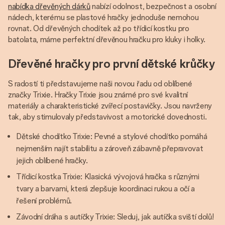
nabídka dřevěných dárků
nabízí odolnost, bezpečnost a osobní
nádech, kterému se plastové hračky jednoduše nemohou
rovnat. Od dřevěných chodítek až po třídicí kostku pro
batolata, máme perfektní dřevěnou hračku pro kluky i holky.
Dřevěné hračky pro první dětské krůčky
S radostí ti představujeme naši novou řadu od oblíbené
značky Trixie. Hračky Trixie jsou známé pro své kvalitní
materiály a charakteristické zvířecí postavičky. Jsou navrženy
tak, aby stimulovaly představivost a motorické dovednosti.
Dětské chodítko Trixie: Pevné a stylové chodítko pomáhá
nejmenším najít stabilitu a zároveň zábavně přepravovat
jejich oblíbené hračky.
Třídicí kostka Trixie: Klasická vývojová hračka s různými
tvary a barvami, která zlepšuje koordinaci rukou a očí a
řešení problémů.
Závodní dráha s autíčky Trixie: Sleduj, jak autíčka sviští dolů!