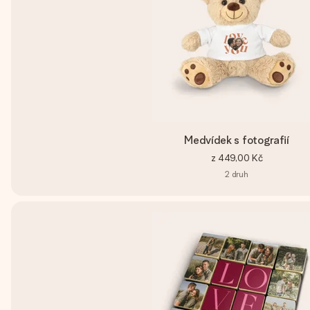
Medvídek s fotografií
z
449,00 Kč
2
druh