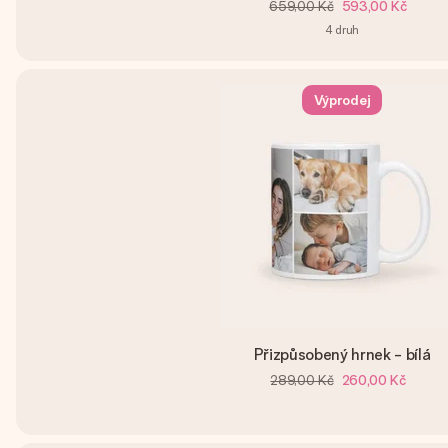
659,00 Kč
593,00 Kč
4
druh
Výprodej
Přizpůsobený hrnek - bílá
289,00 Kč
260,00 Kč