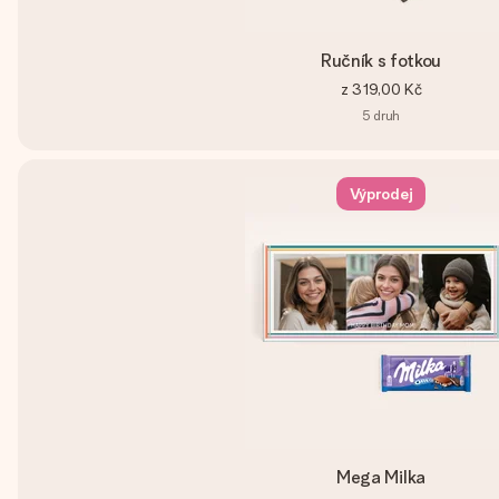
Ručník s fotkou
z
319,00 Kč
5
druh
Výprodej
Mega Milka