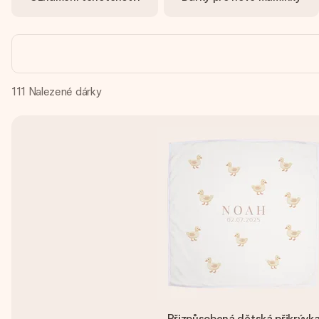
111
Nalezené dárky
Přizpůsobená dětská přikrývk