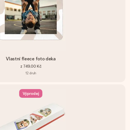
Vlastní fleece foto deka
z
749,00 Kč
12
druh
Výprodej