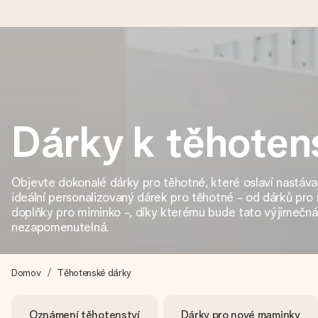
Objednejte dnes, odešleme do 1 prac. dne
Váš dárek vytvoříme s láskou a bleskově odešleme – abyste ho m
Dárky k těhoten
4,8 (na základě +15 000 recenzí)
Objevte dokonalé dárky pro těhotné, které oslaví nastáva
Naše dárky inspirují. Zákazníci nás na Google Reviews hodnotí
ideální personalizovaný dárek pro těhotné - od dárků pro
doplňky pro miminko -, díky kterému bude tato výjimečná
nezapomenutelná.
Přáníčko zdarma
Vytvořte něco jedinečného během několika kroků – s jejím jmén
Domov
Těhotenské dárky
okamžik.
Oznámení těhotenství
Dárky pro nové maminky