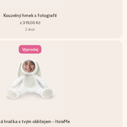
Kouzelný hrnek s fotografií
z
319,00 Kč
2
druh
Výprodej
á hračka s tvým obličejem - ItsieMe