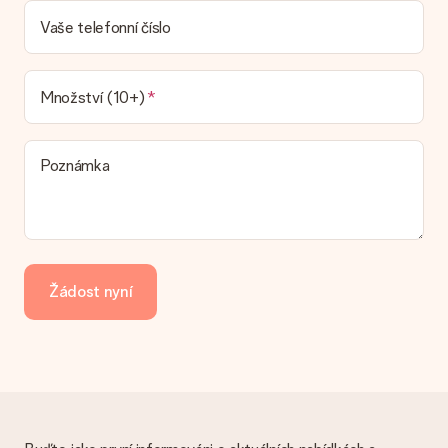
Dodací lhůtu naleznete na stránce produktu. Můžete věřit, že
Vaše telefonní číslo
náš dopravce vám dodá váš dárek.
Jaké možnosti doručení si mohu vybrat?
V současné době není možné zvolit možnost doručení. Dárek,
Množství (10+)
který chcete objednat, je buď odeslán jako balíček nebo jako
doručování poštovní schránky. Chcete vědět, na kterou
možnost spadá vaše objednávka? Kontaktujte prosím náš
Poznámka
zákaznický servis.
Platba
Jak mohu zaplatit objednávku?
Nabízíme následující způsoby platby: iDeal, Paypal, kreditní
kartu, fakturu přes Klarna nebo ruční převod. V případě ručního
Žádost nyní
převodu platby prosím vezměte v úvahu dodací lhůtu 3 dny
navíc.
Dostal dar
Co když ten dar není zcela podle mých představ?
Litujeme, že váš dar není podle vašich představ. Obraťte se
prosím na náš zákaznický servis, který vám rád pomůže najít
vhodné řešení.