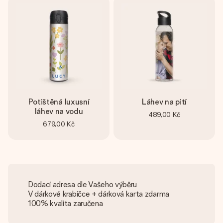
Potištěná luxusní
Láhev na pití
láhev na vodu
489,00 Kč
679,00 Kč
Dodací adresa dle Vašeho výběru
V dárkové krabičce + dárková karta zdarma
100% kvalita zaručena