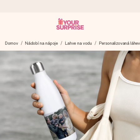
Objednejte dnes, odešleme do 1 prac. dne
Domov
Nádobí na nápoje
Lahve na vodu
Personalizovaná láhe
Váš dárek vytvoříme s láskou a bleskově odešleme –
abyste ho mohli darovat právě v tu správnou chvíli, kdy na
tom nejvíc záleží.
4,8 (na základě +15 000 recenzí)
Naše dárky inspirují. Zákazníci nás na Google Reviews
hodnotí známkou 4,8.
Přáníčko zdarma
Vytvořte něco jedinečného během několika kroků – s jejím