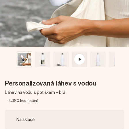
jménem, vaší fotografií nebo vzkazem, který doopravdy
zahřeje u srdce. Žádné zbytečné složitosti, jen spousta
lásky pro daný okamžik.
Personalizovaná láhev s vodou
Láhev na vodu s potiskem - bílá
4,080
hodnocení
Na skladě