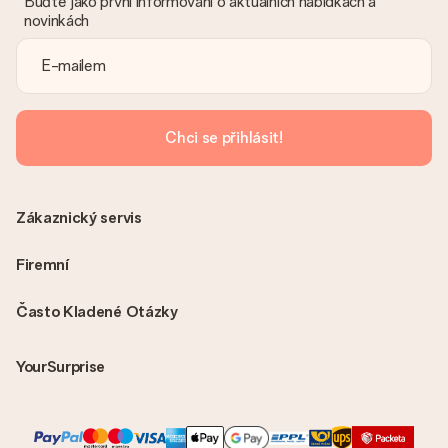
Buďte jako první informováni o aktuálních nabídkách a
novinkách
Je faktura odeslána spolu s objednávkou?
S objednávkou není odeslána žádná faktura. Fakturu obdržíte
vždy v potvrzovacím e-mailu a vždy ji najdete ve svém účtu
MySurprise. To znamená, že můžete dar doručit přímo
příjemci, což je opravdovým překvapením!
Chci se přihlásit!
Zákaznický servis
Firemní
Často Kladené Otázky
YourSurprise