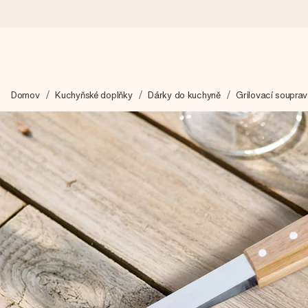
Objednejte dnes, odešleme do 1 prac. dne
Domov
Kuchyňské doplňky
Dárky do kuchyně
Grilovací soupra
Váš dárek vytvoříme s láskou a bleskově odešleme – abyste ho m
4,8 (na základě +15 000 recenzí)
Naše dárky inspirují. Zákazníci nás na Google Reviews hodnotí
Přáníčko zdarma
Vytvořte něco jedinečného během několika kroků – s jejím jmén
okamžik.