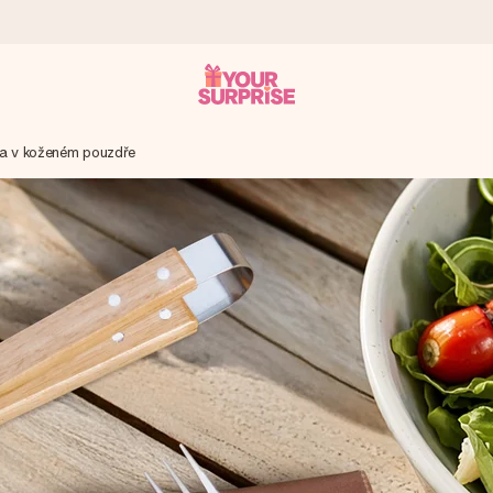
va v koženém pouzdře
ohli darovat právě v tu správnou chvíli, kdy na tom nejvíc záleží.
 známkou 4,8.
em, vaší fotografií nebo vzkazem, který doopravdy zahřeje u srdce