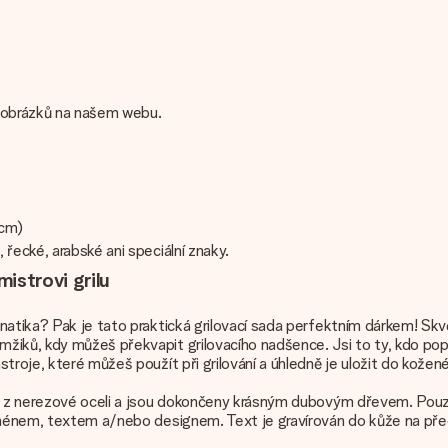
od obrázků na našem webu.
 cm)
řecké, arabské ani speciální znaky.
istrovi grilu
natika? Pak je tato praktická grilovací sada perfektním dárkem! Skvě
iků, kdy můžeš překvapit grilovacího nadšence. Jsi to ty, kdo popad
troje, které můžeš použít při grilování a úhledně je uložit do kožen
u z nerezové oceli a jsou dokončeny krásným dubovým dřevem. Pouzdr
 jménem, textem a/nebo designem. Text je gravírován do kůže na pře