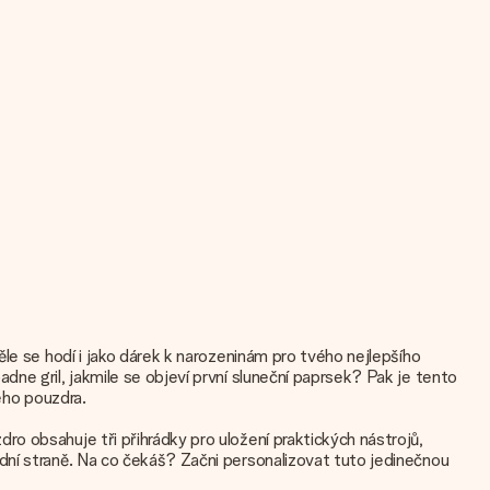
le se hodí i jako dárek k narozeninám pro tvého nejlepšího
ne gril, jakmile se objeví první sluneční paprsek? Pak je tento
ého pouzdra.
o obsahuje tři přihrádky pro uložení praktických nástrojů,
dní straně. Na co čekáš? Začni personalizovat tuto jedinečnou