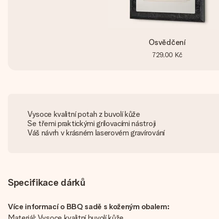
Osvědčení
729,00 Kč
Vysoce kvalitní potah z buvolí kůže
Se třemi praktickými grilovacími nástroji
Váš návrh v krásném laserovém gravírování
Specifikace dárků
Více informací o BBQ sadě s koženým obalem:
Materiál: Vysoce kvalitní buvolí kůže