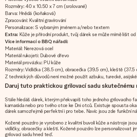
Rozměry: 40 x 10.50 x 7 cm (srolované)
Barva: Hnědá (koňaková)
Zpracování: Kvalitní gravírování
Personalizace: S vybraným jménem a/nebo textem
Extra:
Kůže je přírodní produkt, tvůj dárek se může mírně lišit 
Více informací o BBQ nářadí:
Materiál: Nerezová ocel
Materiál rukojeti: Dubové dřevo
Materiál provázku: PU kůže
Rozměry: Vidlička (38.5 cm), obracečka (39.5 cm), kleště (37.5
Z technických důvodů není možné použít azbuku, turecké, asijské, 
Daruj tuto praktickou grilovací sadu skutečnému m
Stále hledáš dárek, kterým překvapíš toho jednoho grilovacího fa
kamaráda nebo pro tvého otce ke Dni otců. Existuje spousta okamž
dárek samozřejmě perfektní i pro tebe. Navíc jsou zde funkční nás
Kožené pouzdro je vyrobeno z kvalitní buvolí kůže a nástroje jso
vidličky, obracečky a kleští. Kožené pouzdro lze personalizovat
grilovací sadu hned teď.