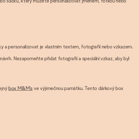
 nebo sáčku, který můžete personalizovat jménem, fotkou nebo
ky a personalizovat je vlastním textem, fotografií nebo vzkazem.
návrh. Nezapomeňte přidat fotografii a speciální vzkaz, aby byl
ejný
box M&M’s
ve výjimečnou památku. Tento dárkový box