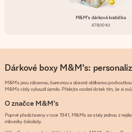
M&M's dárková krabička
479,00 Kč
Dárkové boxy M&M's: personaliz
M&M’s jsou zábavnou, barevnou a obecně oblíbenou pochoutkou, a 
M&M’s vždy vykouzlí úsměv. Přidejte osobní dotek tím, že si svů
O značce M&M's
Poprvé představeny v roce 1941, M&M’s se staly jednou z nejikoni
milovníky čokolády.