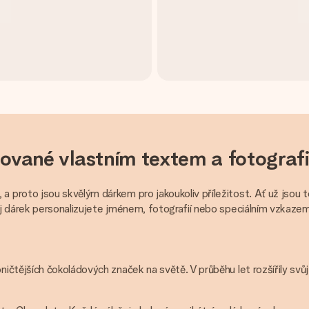
ované vlastním textem a fotograf
proto jsou skvělým dárkem pro jakoukoliv příležitost. Ať už jsou 
j dárek personalizujete jménem, fotografií nebo speciálním vzkazem
čtějších čokoládových značek na světě. V průběhu let rozšířily svůj