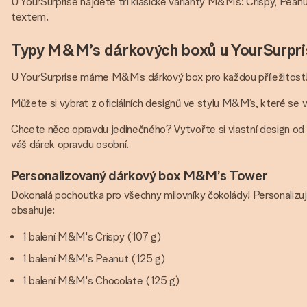
U YourSurprise najdete tři klasické varianty M&M’s: Crispy, Pe
textem.
Typy M&M’s dárkových boxů u YourSurpri
U YourSurprise máme M&M’s dárkový box pro každou příležitost
Můžete si vybrat z oficiálních designů ve stylu M&M’s, které se 
Chcete něco opravdu jedinečného? Vytvořte si vlastní design od z
váš dárek opravdu osobní.
Personalizovaný dárkový box M&M’s Tower
Dokonalá pochoutka pro všechny milovníky čokolády! Personali
obsahuje:
1 balení M&M's Crispy (107 g)
1 balení M&M's Peanut (125 g)
1 balení M&M's Chocolate (125 g)