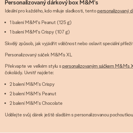
Personalizovaný dárkový box M&M’s
Ideální pro každého, kdo miluje sladkosti, tento
personalizovaný 
1 balení M&M's Peanut (125 g)
1 balení M&M's Crispy (107 g)
Skvělý způsob, jak vyjádřit vděčnost nebo oslavit speciální příleži
Personalizovaný sáček M&M’s XL
Překvapte ve velkém stylu s
personalizovaným sáčkem M&M’s 
čokolády. Uvnitř najdete:
2 balení M&M's Crispy
2 balení M&M's Peanut
2 balení M&M's Chocolate
Udělejte svůj dárek ještě sladším s personalizovanou pochoutko