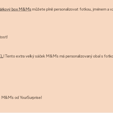
dárkový box M&M’s
můžete plně personalizovat fotkou, jménem a v
tost!
XL
! Tento extra velký sáček M&M’s má personalizovaný obal s fotk
u M&M’s od YourSurprise!