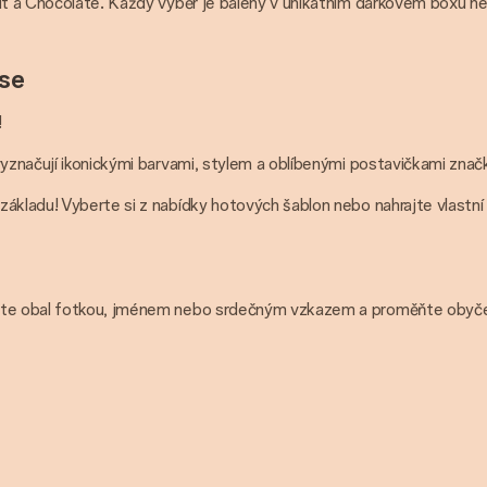
anut a Chocolate. Každý výběr je balený v unikátním dárkovém boxu
se
!
vyznačují ikonickými barvami, stylem a oblíbenými postavičkami znač
ákladu! Vyberte si z nabídky hotových šablon nebo nahrajte vlastní 
zujte obal fotkou, jménem nebo srdečným vzkazem a proměňte obyč