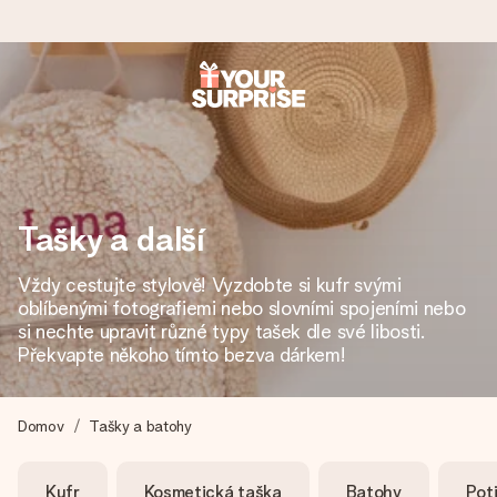
Objednejte dnes, odešleme do 1 prac. dne
Váš dárek vytvoříme s láskou a bleskově odešleme –
abyste ho mohli darovat právě v tu správnou chvíli, kdy na
tom nejvíc záleží.
Tašky a další
Vždy cestujte stylově! Vyzdobte si kufr svými
4,8 (na základě +15 000 recenzí)
oblíbenými fotografiemi nebo slovními spojeními nebo
Naše dárky inspirují. Zákazníci nás na Google Reviews
si nechte upravit různé typy tašek dle své libosti.
hodnotí známkou 4,8.
Překvapte někoho tímto bezva dárkem!
Domov
Tašky a batohy
Přáníčko zdarma
Vytvořte něco jedinečného během několika kroků – s jejím
Kufr
Kosmetická taška
Batohy
Pot