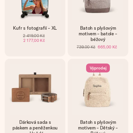
Kufr s fotografií - XL
Batoh s plyšovým
motivem - batole -
2 419,00 Kč
béžový
2 177,00 Kč
739,00 Kč
665,00 Kč
Výprodej
Dárková sada s
Batoh s plyšovým
páskem a peněženkou
motivem - Dětský -