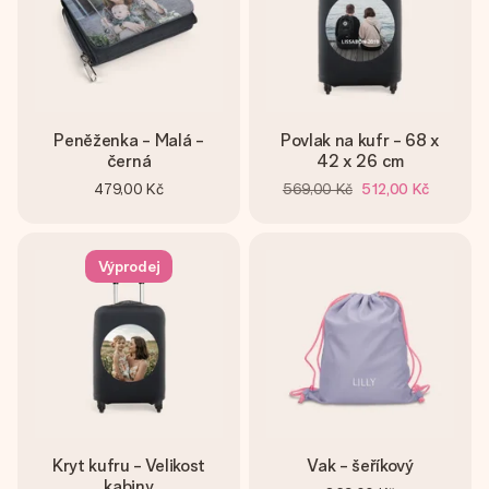
Peněženka - Malá -
Povlak na kufr - 68 x
černá
42 x 26 cm
479,00 Kč
569,00 Kč
512,00 Kč
Výprodej
Kryt kufru - Velikost
Vak - šeříkový
kabiny