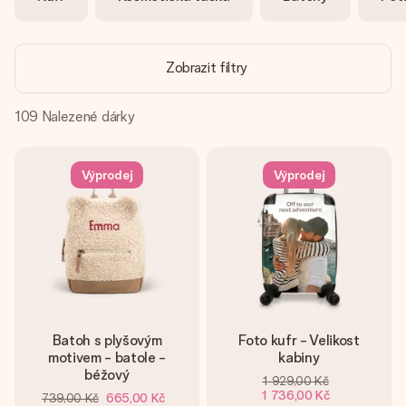
jménem, vaší fotografií nebo vzkazem, který doopravdy
zahřeje u srdce. Žádné zbytečné složitosti, jen spousta
lásky pro daný okamžik.
Zobrazit filtry
109
Nalezené dárky
Výprodej
Výprodej
Batoh s plyšovým
Foto kufr - Velikost
motivem - batole -
kabiny
béžový
1 929,00 Kč
1 736,00 Kč
739,00 Kč
665,00 Kč