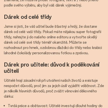
podle svého výběru, aby byl váš dárek výjimečný.
Dárek od celé třídy
Jsme si jisti, že váš učitel bude šťastný a hrdý, že dostane
dárek od celé vaší třídy. Pokud máte nějakou super fotografii
třídy, nahrajte ji do našeho online editoru a vytvořte skvělý
dárek od celé své třídy téměř okamžitě. Můžete se
rozhodnout pro hrnek, ozdobnou dlaždici do třídy nebo krabici
lahodné čokolády personalizovanou fotkou a zprávou.
Dárek pro učitele: důvod k poděkování
učiteli
Učitelé hrají zásadní roli při utváření našich životů a existuje
nespočet důvodů, proč jim za jejich úsilí vyjádřit vděčnost. Zde
je několik hlavních důvodů, proč zvážit věnování děkovného
dárku:
Tvrdá práce a obětavost: Učitelé investují dlouhé hodiny do