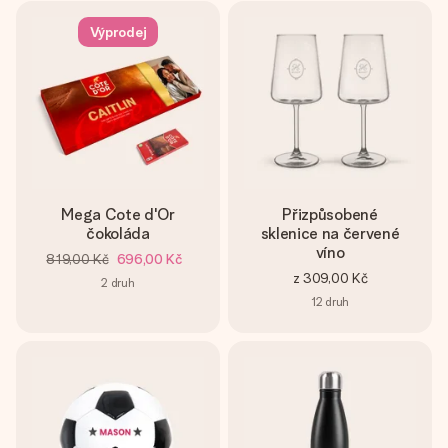
Výprodej
Mega Cote d'Or
Přizpůsobené
čokoláda
sklenice na červené
víno
819,00 Kč
696,00 Kč
z
309,00 Kč
2
druh
12
druh