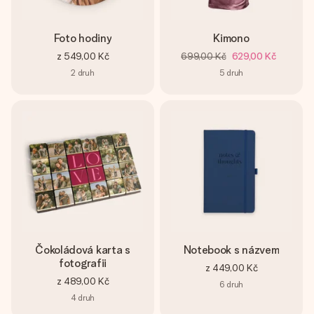
Foto hodiny
Kimono
z
549,00 Kč
699,00 Kč
629,00 Kč
2
druh
5
druh
Čokoládová karta s
Notebook s názvem
fotografii
z
449,00 Kč
z
489,00 Kč
6
druh
4
druh