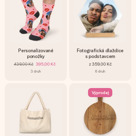
Personalizované
Fotografická dlaždice
ponožky
s podstavcem
439,00 Kč
395,00 Kč
z
359,00 Kč
3
druh
6
druh
Výprodej