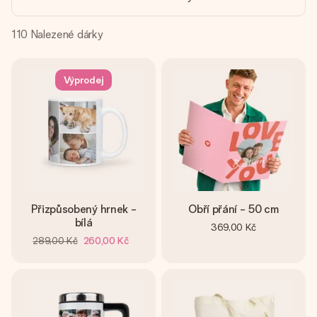
jménem, vaší fotografií nebo vzkazem, který doopravdy
zahřeje u srdce. Žádné zbytečné složitosti, jen spousta
lásky pro daný okamžik.
110
Nalezené dárky
Výprodej
Přizpůsobený hrnek -
Obří přání - 50 cm
bílá
369,00 Kč
289,00 Kč
260,00 Kč