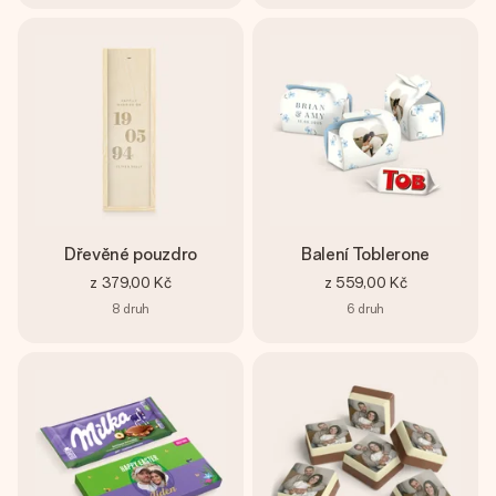
Dřevěné pouzdro
Balení Toblerone
z
379,00 Kč
z
559,00 Kč
8
druh
6
druh