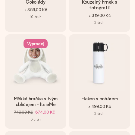
Čokolády
Kouzelný hrnek s
fotografií
z
359,00 Kč
z
319,00 Kč
10
druh
2
druh
Výprodej
Měkká hračka s tvým
Flakon s pohárem
obličejem - ItsieMe
z
499,00 Kč
749,00 Kč
674,00 Kč
2
druh
6
druh