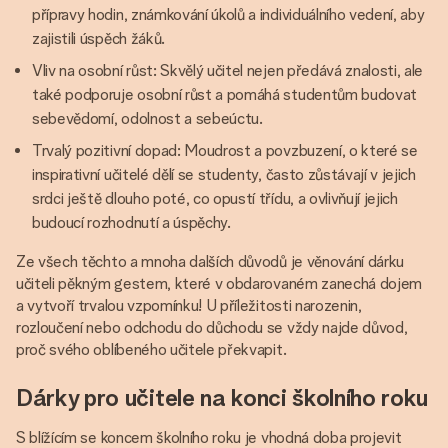
přípravy hodin, známkování úkolů a individuálního vedení, aby
zajistili úspěch žáků.
Vliv na osobní růst: Skvělý učitel nejen předává znalosti, ale
také podporuje osobní růst a pomáhá studentům budovat
sebevědomí, odolnost a sebeúctu.
Trvalý pozitivní dopad: Moudrost a povzbuzení, o které se
inspirativní učitelé dělí se studenty, často zůstávají v jejich
srdci ještě dlouho poté, co opustí třídu, a ovlivňují jejich
budoucí rozhodnutí a úspěchy.
Ze všech těchto a mnoha dalších důvodů je věnování dárku
učiteli pěkným gestem, které v obdarovaném zanechá dojem
a vytvoří trvalou vzpomínku! U příležitosti narozenin,
rozloučení nebo odchodu do důchodu se vždy najde důvod,
proč svého oblíbeného učitele překvapit.
Dárky pro učitele na konci školního roku
S blížícím se koncem školního roku je vhodná doba projevit