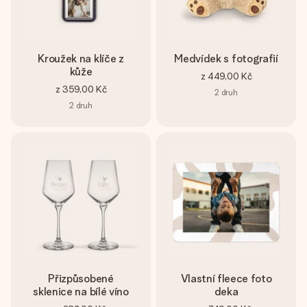
Kroužek na klíče z
Medvídek s fotografií
kůže
z
449,00 Kč
z
359,00 Kč
2
druh
2
druh
Přizpůsobené
Vlastní fleece foto
sklenice na bílé víno
deka