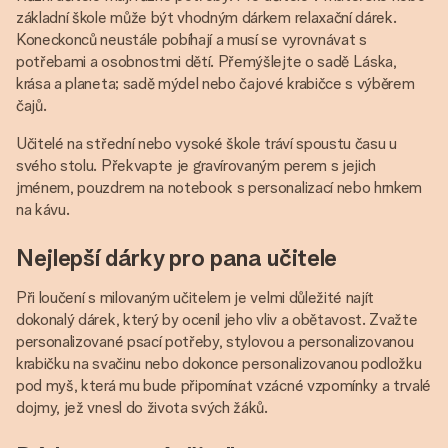
základní škole může být vhodným dárkem relaxační dárek.
Koneckonců neustále pobíhají a musí se vyrovnávat s
potřebami a osobnostmi dětí. Přemýšlejte o sadě Láska,
krása a planeta; sadě mýdel nebo čajové krabičce s výběrem
čajů.
Učitelé na střední nebo vysoké škole tráví spoustu času u
svého stolu. Překvapte je gravírovaným perem s jejich
jménem, pouzdrem na notebook s personalizací nebo hrnkem
na kávu.
Nejlepší dárky pro pana učitele
Při loučení s milovaným učitelem je velmi důležité najít
dokonalý dárek, který by ocenil jeho vliv a obětavost. Zvažte
personalizované psací potřeby, stylovou a personalizovanou
krabičku na svačinu nebo dokonce personalizovanou podložku
pod myš, která mu bude připomínat vzácné vzpomínky a trvalé
dojmy, jež vnesl do života svých žáků.