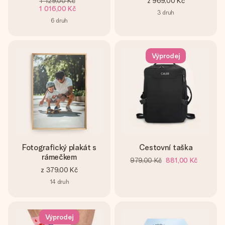
1 129,00 Kč
z
969,00 Kč
1 016,00 Kč
3
druh
6
druh
Výprodej
Fotografický plakát s
Cestovní taška
rámečkem
979,00 Kč
881,00 Kč
z
379,00 Kč
14
druh
Výprodej