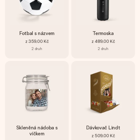
Fotbal s názvem
Termoska
z
359,00 Kč
z
489,00 Kč
2
druh
2
druh
Skleněná nádoba s
Dávkovač Lindt
víčkem
z
509,00 Kč