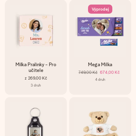
Výprodej
Milka Pralinky - Pro
Mega Milka
učitele
749,00 Kč
674,00 Kč
z
269,00 Kč
4
druh
3
druh