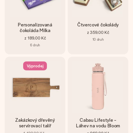
Personalizovaná
Čtvercové čokolády
čokoláda Milka
z
359,00 Kč
z
189,00 Kč
10
druh
6
druh
Výprodej
Zakázkový dřevěný
Cabau Lifestyle -
servírovací talíř
Láhev na vodu Bloom