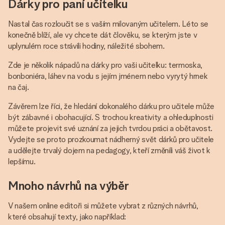
Dárky pro paní učitelku
Nastal čas rozloučit se s vaším milovaným učitelem. Léto se
konečně blíží, ale vy chcete dát člověku, se kterým jste v
uplynulém roce strávili hodiny, náležité sbohem.
Zde je několik nápadů na dárky pro vaši učitelku: termoska,
bonboniéra, láhev na vodu s jejím jménem nebo vyrytý hrnek
na čaj.
Závěrem lze říci, že hledání dokonalého dárku pro učitele může
být zábavné i obohacující. S trochou kreativity a ohleduplnosti
můžete projevit své uznání za jejich tvrdou práci a obětavost.
Vydejte se proto prozkoumat nádherný svět dárků pro učitele
a udělejte trvalý dojem na pedagogy, kteří změnili váš život k
lepšímu.
Mnoho návrhů na výběr
V našem online editoři si můžete vybrat z různých návrhů,
které obsahují texty, jako například: