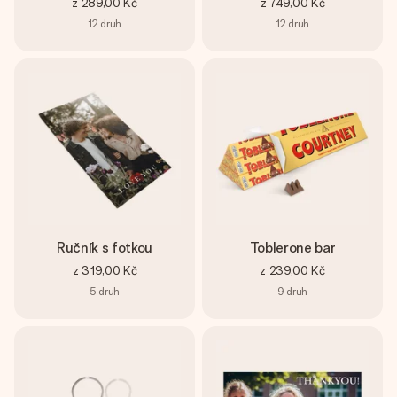
z
289,00 Kč
z
749,00 Kč
12
druh
12
druh
Ručník s fotkou
Toblerone bar
z
319,00 Kč
z
239,00 Kč
5
druh
9
druh