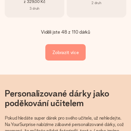
z
329,00 Kč
2
druh
3
druh
Viděli jste 48 z 110 dárků
Zobrazit více
Personalizované dárky jako
poděkování učitelem
Pokud hledáte super dárek pro svého učitele, už nehledejte.
Na YourSurprise nabízíme zábavné personalizované dárky, což
znamená, že můžete přidat fotografii, text a / nebo jméno