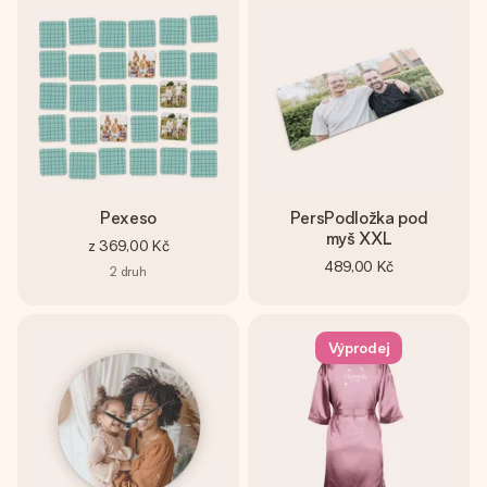
Pexeso
PersPodložka pod
myš XXL
z
369,00 Kč
489,00 Kč
2
druh
Výprodej