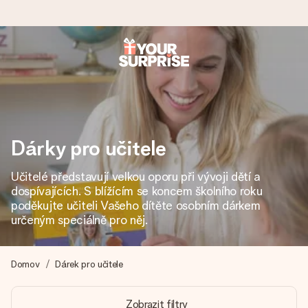
Objednejte dnes, odešleme do 1 prac. dne
Váš dárek vytvoříme s láskou a bleskově odešleme –
abyste ho mohli darovat právě v tu správnou chvíli, kdy na
tom nejvíc záleží.
Dárky pro učitele
Učitelé představují velkou oporu při vývoji dětí a
4,8 (na základě +15 000 recenzí)
dospívajících. S blížícím se koncem školního roku
Naše dárky inspirují. Zákazníci nás na Google Reviews
poděkujte učiteli Vašeho dítěte osobním dárkem
hodnotí známkou 4,8.
určeným speciálně pro něj.
Domov
Dárek pro učitele
Přáníčko zdarma
Vytvořte něco jedinečného během několika kroků – s jejím
Zobrazit filtry