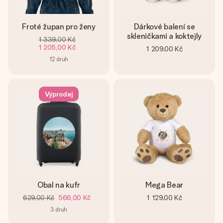
Froté župan pro ženy
Dárkové balení se
skleničkami a koktejly
1 339,00 Kč
1 205,00 Kč
1 209,00 Kč
12
druh
Výprodej
Obal na kufr
Mega Bear
629,00 Kč
566,00 Kč
1 129,00 Kč
3
druh