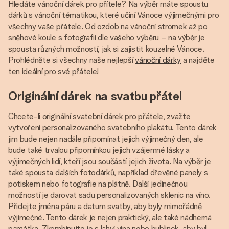
Hledáte vánoční dárek pro přítele? Na výběr máte spoustu
dárků s vánoční tématikou, které učiní Vánoce výjimečnými pro
všechny vaše přátele. Od ozdob na vánoční stromek až po
sněhové koule s fotografií dle vašeho výběru – na výběr je
spousta různých možností, jak si zajistit kouzelné Vánoce.
Prohlédněte si všechny naše nejlepší
vánoční dárky
a najděte
ten ideální pro své přátele!
Originální dárek na svatbu přátel
Chcete-li originální svatební dárek pro přátele, zvažte
vytvoření personalizovaného svatebního plakátu. Tento dárek
jim bude nejen nadále připomínat jejich výjimečný den, ale
bude také trvalou připomínkou jejich vzájemné lásky a
výjimečných lidí, kteří jsou součástí jejich života. Na výběr je
také spousta dalších fotodárků, například dřevěné panely s
potiskem nebo fotografie na plátně. Další jedinečnou
možností je darovat sadu personalizovaných sklenic na víno.
Přidejte jména páru a datum svatby, aby byly mimořádně
výjimečné. Tento dárek je nejen praktický, ale také nádherná
památka. Zkombinujte je s lahví vína nebo bublinek, aby byl