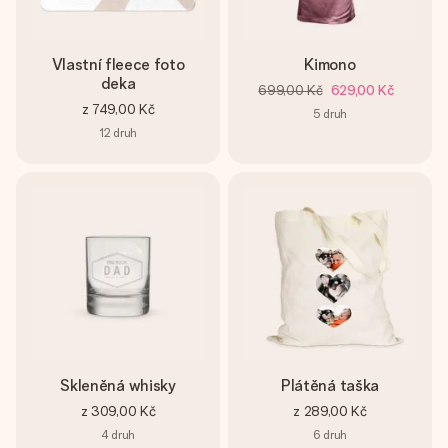
Vlastní fleece foto
Kimono
deka
699,00 Kč
629,00 Kč
z
749,00 Kč
5
druh
12
druh
Skleněná whisky
Plátěná taška
z
309,00 Kč
z
289,00 Kč
4
druh
6
druh