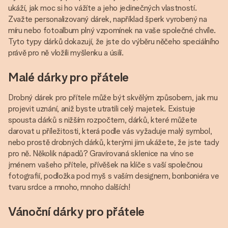
ukáží, jak moc si ho vážíte a jeho jedinečných vlastností.
Zvažte personalizovaný dárek, například šperk vyrobený na
míru nebo fotoalbum plný vzpomínek na vaše společné chvíle.
Tyto typy dárků dokazují, že jste do výběru něčeho speciálního
právě pro ně vložili myšlenku a úsilí.
Malé dárky pro přátele
Drobný dárek pro přítele může být skvělým způsobem, jak mu
projevit uznání, aniž byste utratili celý majetek. Existuje
spousta dárků s nižším rozpočtem, dárků, které můžete
darovat u příležitosti, která podle vás vyžaduje malý symbol,
nebo prostě drobných dárků, kterými jim ukážete, že jste tady
pro ně. Několik nápadů? Gravírovaná sklenice na víno se
jménem vašeho přítele, přívěšek na klíče s vaší společnou
fotografií, podložka pod myš s vaším designem, bonboniéra ve
tvaru srdce a mnoho, mnoho dalších!
Vánoční dárky pro přátele