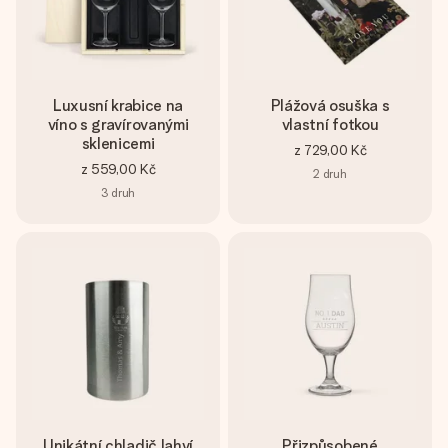
Luxusní krabice na
Plážová osuška s
víno s gravírovanými
vlastní fotkou
sklenicemi
z
729,00 Kč
z
559,00 Kč
2
druh
3
druh
Unikátní chladič lahví
Přizpůsobené