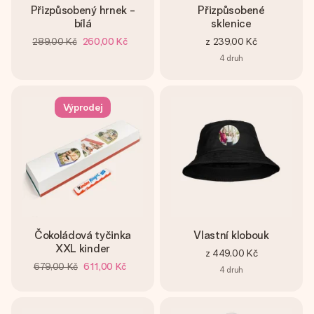
Přizpůsobený hrnek -
Přizpůsobené
bílá
sklenice
289,00 Kč
260,00 Kč
z
239,00 Kč
4
druh
Výprodej
Čokoládová tyčinka
Vlastní klobouk
XXL kinder
z
449,00 Kč
679,00 Kč
611,00 Kč
4
druh