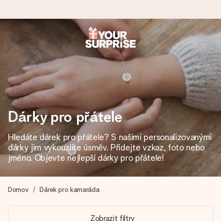
Objednejte dnes, odešleme do 1 prac. dne
Váš dárek vytvoříme s láskou a bleskově odešleme –
abyste ho mohli darovat právě v tu správnou chvíli, kdy na
tom nejvíc záleží.
Dárky pro přátele
4,8 (na základě +15 000 recenzí)
Hledáte dárek pro přátele? S našimi personalizovanými
Naše dárky inspirují. Zákazníci nás na Google Reviews
dárky jim vykouzlíte úsměv. Přidejte vzkaz, foto nebo
hodnotí známkou 4,8.
jméno. Objevte nejlepší dárky pro přátele!
Domov
Dárek pro kamaráda
Přáníčko zdarma
Vytvořte něco jedinečného během několika kroků – s jejím
Zobrazit filtry