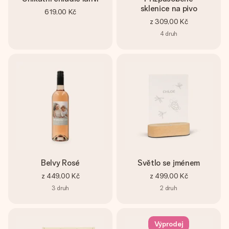
sklenice na pivo
619,00 Kč
z
309,00 Kč
4
druh
Belvy Rosé
Světlo se jménem
z
449,00 Kč
z
499,00 Kč
3
druh
2
druh
Výprodej