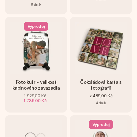
5
druh
Výprodej
Foto kufr - velikost
Čokoládová karta s
kabinového zavazadla
fotografii
1 929,00 Kč
z
489,00 Kč
1 736,00 Kč
4
druh
Výprodej