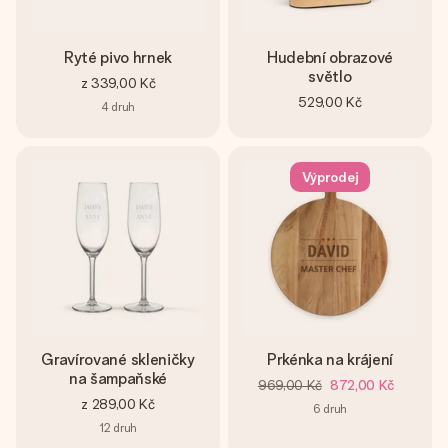
Ryté pivo hrnek
Hudební obrazové
světlo
z
339,00 Kč
529,00 Kč
4
druh
Výprodej
Gravírované skleničky
Prkénka na krájení
na šampaňské
969,00 Kč
872,00 Kč
z
289,00 Kč
6
druh
12
druh