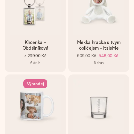
Klíčenka -
Měkká hračka s tvým
Obdélníková
obličejem - ItsieMe
z
239,00 Kč
609,00 Kč
548,00 Kč
6
druh
6
druh
Výprodej