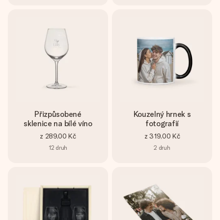
Přizpůsobené
Kouzelný hrnek s
sklenice na bílé víno
fotografií
z
289,00 Kč
z
319,00 Kč
12
druh
2
druh