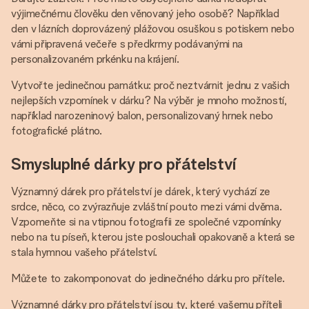
výjimečnému člověku den věnovaný jeho osobě? Například
den v lázních doprovázený plážovou osuškou s potiskem nebo
vámi připravená večeře s předkrmy podávanými na
personalizovaném prkénku na krájení.
Vytvořte jedinečnou památku: proč neztvárnit jednu z vašich
nejlepších vzpomínek v dárku? Na výběr je mnoho možností,
například narozeninový balon, personalizovaný hrnek nebo
fotografické plátno.
Smysluplné dárky pro přátelství
Významný dárek pro přátelství je dárek, který vychází ze
srdce, něco, co zvýrazňuje zvláštní pouto mezi vámi dvěma.
Vzpomeňte si na vtipnou fotografii ze společné vzpomínky
nebo na tu píseň, kterou jste poslouchali opakovaně a která se
stala hymnou vašeho přátelství.
Můžete to zakomponovat do jedinečného dárku pro přítele.
Významné dárky pro přátelství jsou ty, které vašemu příteli