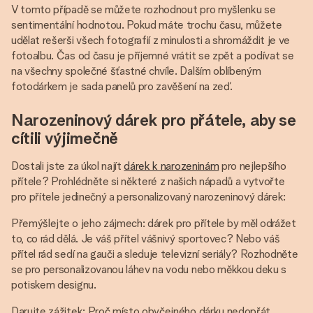
V tomto případě se můžete rozhodnout pro myšlenku se
sentimentální hodnotou. Pokud máte trochu času, můžete
udělat rešerši všech fotografií z minulosti a shromáždit je ve
fotoalbu. Čas od času je příjemné vrátit se zpět a podívat se
na všechny společné šťastné chvíle. Dalším oblíbeným
fotodárkem je sada panelů pro zavěšení na zeď.
Narozeninový dárek pro přátele, aby se
cítili výjimečně
Dostali jste za úkol najít
dárek k narozeninám
pro nejlepšího
přítele? Prohlédněte si některé z našich nápadů a vytvořte
pro přítele jedinečný a personalizovaný narozeninový dárek:
Přemýšlejte o jeho zájmech: dárek pro přítele by měl odrážet
to, co rád dělá. Je váš přítel vášnivý sportovec? Nebo váš
přítel rád sedí na gauči a sleduje televizní seriály? Rozhodněte
se pro personalizovanou láhev na vodu nebo měkkou deku s
potiskem designu.
Darujte zážitek: Proč místo obyčejného dárku nedopřát