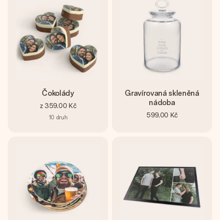
Čokolády
Gravírovaná skleněná
nádoba
z
359,00 Kč
599,00 Kč
10
druh