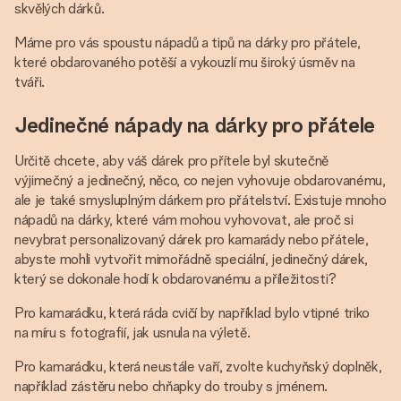
skvělých dárků.
Máme pro vás spoustu nápadů a tipů na dárky pro přátele,
které obdarovaného potěší a vykouzlí mu široký úsměv na
tváři.
Jedinečné nápady na dárky pro přátele
Určitě chcete, aby váš dárek pro přítele byl skutečně
výjimečný a jedinečný, něco, co nejen vyhovuje obdarovanému,
ale je také smysluplným dárkem pro přátelství. Existuje mnoho
nápadů na dárky, které vám mohou vyhovovat, ale proč si
nevybrat personalizovaný dárek pro kamarády nebo přátele,
abyste mohli vytvořit mimořádně speciální, jedinečný dárek,
který se dokonale hodí k obdarovanému a příležitosti?
Pro kamarádku, která ráda cvičí by například bylo vtipné triko
na míru s fotografií, jak usnula na výletě.
Pro kamarádku, která neustále vaří, zvolte kuchyňský doplněk,
například zástěru nebo chňapky do trouby s jménem.