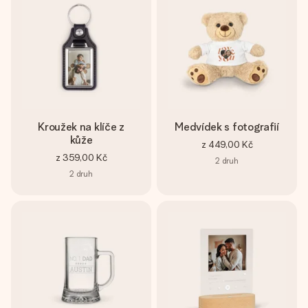
Kroužek na klíče z
Medvídek s fotografií
kůže
z
449,00 Kč
z
359,00 Kč
2
druh
2
druh