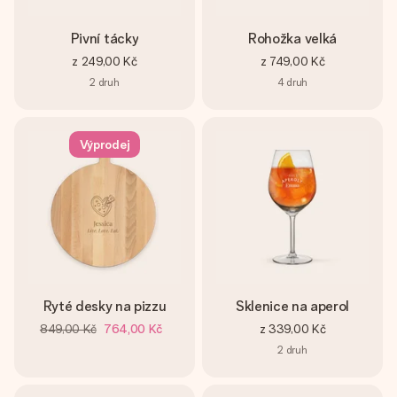
Pivní tácky
Rohožka velká
z
249,00 Kč
z
749,00 Kč
2
druh
4
druh
Výprodej
Ryté desky na pizzu
Sklenice na aperol
849,00 Kč
764,00 Kč
z
339,00 Kč
2
druh