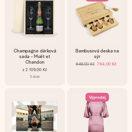
Champagne dárková
Bambusová deska na
sada - Moët et
sýr
Chandon
849,00 Kč
764,00 Kč
z
2 109,00 Kč
3
druh
Výprodej