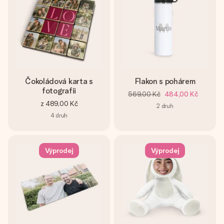
Čokoládová karta s
Flakon s pohárem
fotografii
569,00 Kč
484,00 Kč
z
489,00 Kč
2
druh
4
druh
Výprodej
Výprodej