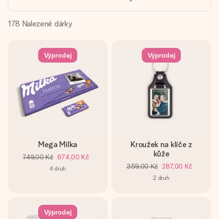
jménem, vaší fotografií nebo vzkazem, který doopravdy
zahřeje u srdce. Žádné zbytečné složitosti, jen spousta
lásky pro daný okamžik.
178
Nalezené dárky
Výprodej
Výprodej
Mega Milka
Kroužek na klíče z
kůže
749,00 Kč
674,00 Kč
359,00 Kč
287,00 Kč
4
druh
2
druh
Výprodej