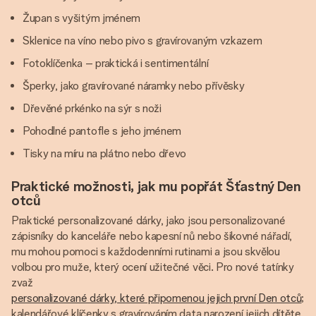
Župan s vyšitým jménem
Sklenice na víno nebo pivo s gravírovaným vzkazem
Fotoklíčenka – praktická i sentimentální
Šperky, jako gravírované náramky nebo přívěsky
Dřevěné prkénko na sýr s noži
Pohodlné pantofle s jeho jménem
Tisky na míru na plátno nebo dřevo
Praktické možnosti, jak mu popřát Šťastný Den
otců
Praktické personalizované dárky, jako jsou personalizované
zápisníky do kanceláře nebo kapesní nů nebo šikovné nářadí,
mu mohou pomoci s každodenními rutinami a jsou skvělou
volbou pro muže, který ocení užitečné věci. Pro nové tatínky
zvaž
personalizované dárky, které připomenou jejich první Den otců
;
kalendářové klíčenky s gravírováním data narození jejich dítěte,