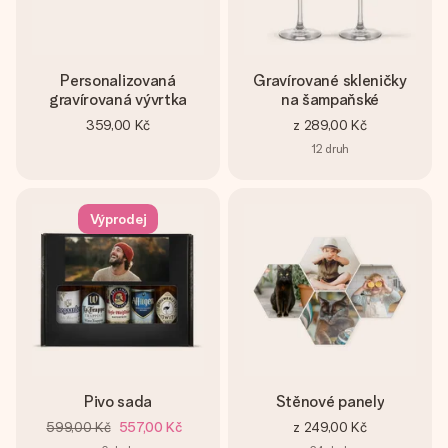
Personalizovaná
Gravírované skleničky
gravírovaná vývrtka
na šampaňské
359,00 Kč
z
289,00 Kč
12
druh
Výprodej
Pivo sada
Stěnové panely
599,00 Kč
557,00 Kč
z
249,00 Kč