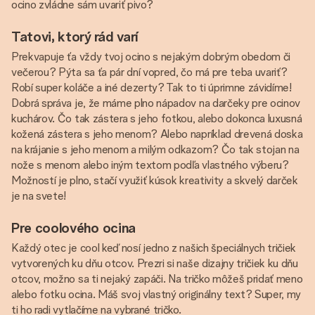
ocino zvládne sám uvariť pivo?
Tatovi, ktorý rád varí
Prekvapuje ťa vždy tvoj ocino s nejakým dobrým obedom či
večerou? Pýta sa ťa pár dní vopred, čo má pre teba uvariť?
Robí super koláče a iné dezerty? Tak to ti úprimne závidíme!
Dobrá správa je, že máme plno nápadov na darčeky pre ocinov
kuchárov. Čo tak zástera s jeho fotkou, alebo dokonca luxusná
kožená zástera s jeho menom? Alebo napríklad drevená doska
na krájanie s jeho menom a milým odkazom? Čo tak stojan na
nože s menom alebo iným textom podľa vlastného výberu?
Možností je plno, stačí využiť kúsok kreativity a skvelý darček
je na svete!
Pre coolového ocina
Každý otec je cool keď nosí jedno z našich špeciálnych tričiek
vytvorených ku dňu otcov. Prezri si naše dizajny tričiek ku dňu
otcov, možno sa ti nejaký zapáči. Na tričko môžeš pridať meno
alebo fotku ocina. Máš svoj vlastný originálny text? Super, my
ti ho radi vytlačíme na vybrané tričko.