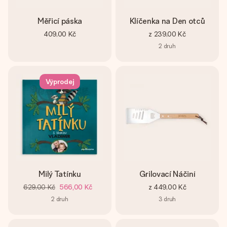
Měřicí páska
Klíčenka na Den otců
409,00 Kč
z
239,00 Kč
2
druh
Výprodej
Milý Tatínku
Grilovací Náčiní
629,00 Kč
566,00 Kč
z
449,00 Kč
2
druh
3
druh