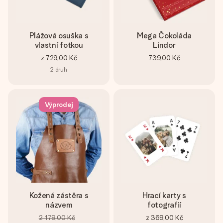
Plážová osuška s
Mega Čokoláda
vlastní fotkou
Lindor
z
729,00 Kč
739,00 Kč
2
druh
Výprodej
Kožená zástěra s
Hrací karty s
názvem
fotografií
2 179,00 Kč
z
369,00 Kč