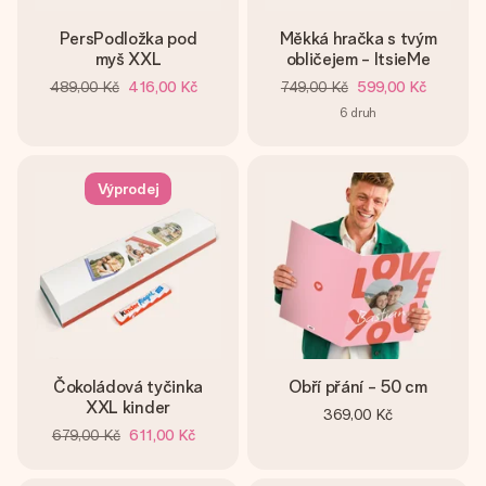
PersPodložka pod
Měkká hračka s tvým
myš XXL
obličejem - ItsieMe
489,00 Kč
416,00 Kč
749,00 Kč
599,00 Kč
6
druh
Výprodej
Čokoládová tyčinka
Obří přání - 50 cm
XXL kinder
369,00 Kč
679,00 Kč
611,00 Kč