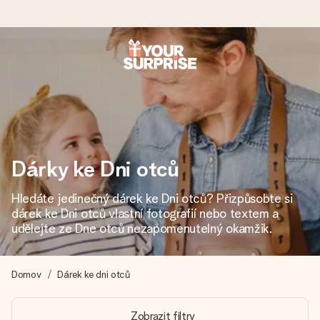
Objednejte dnes, odešleme do 1 prac. dne
Váš dárek vytvoříme s láskou a bleskově odešleme –
abyste ho mohli darovat právě v tu správnou chvíli, kdy na
tom nejvíc záleží.
Dárky ke Dni otců
4,8 (na základě +15 000 recenzí)
Hledáte jedinečný dárek ke Dni otců? Přizpůsobte si
Naše dárky inspirují. Zákazníci nás na Google Reviews
dárek ke Dni otců vlastní fotografií nebo textem a
hodnotí známkou 4,8.
udělejte ze Dne otců nezapomenutelný okamžik.
Domov
Dárek ke dni otců
Přáníčko zdarma
Vytvořte něco jedinečného během několika kroků – s jejím
Zobrazit filtry