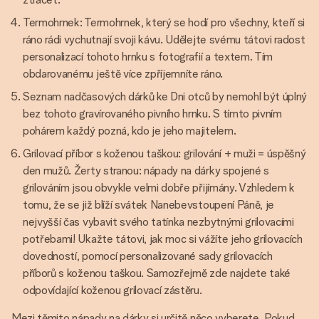
Termohrnek: Termohrnek, který se hodí pro všechny, kteří si
ráno rádi vychutnají svoji kávu. Udělejte svému tátovi radost
personalizací tohoto hrnku s fotografií a textem. Tím
obdarovanému ještě více zpříjemníte ráno.
Seznam nadčasových dárků ke Dni otců by nemohl být úplný
bez tohoto gravírovaného pivního hrnku. S tímto pivním
pohárem každý pozná, kdo je jeho majitelem.
Grilovací příbor s koženou taškou: grilování + muži = úspěšný
den mužů. Žerty stranou: nápady na dárky spojené s
grilováním jsou obvykle velmi dobře přijímány. Vzhledem k
tomu, že se již blíží svátek Nanebevstoupení Páně, je
nejvyšší čas vybavit svého tatínka nezbytnými grilovacími
potřebami! Ukažte tátovi, jak moc si vážíte jeho grilovacích
dovedností, pomocí personalizované sady grilovacích
příborů s koženou taškou. Samozřejmě zde najdete také
odpovídající koženou grilovací zástěru.
Mezi těmito nápady na dárky si určitě něco vyberete. Pokud