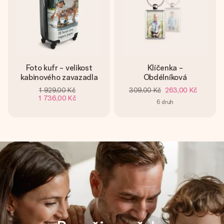
Foto kufr - velikost
Klíčenka -
kabinového zavazadla
Obdélníková
1 929,00 Kč
309,00 Kč
263,00 Kč
1 736,00 Kč
6
druh