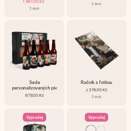
1 961,00 Kč
2
druh
2
druh
Sada
Ručník s fotkou
personalizovaných piv
z
319,00 Kč
679,00 Kč
5
druh
Výprodej
Výprodej