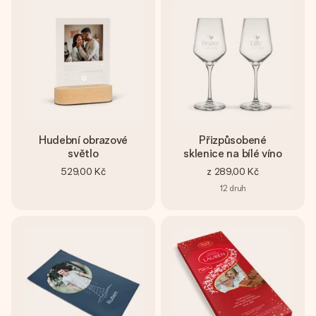
Hudební obrazové
Přizpůsobené
světlo
sklenice na bílé víno
529,00 Kč
z
289,00 Kč
12
druh