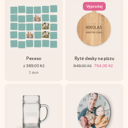
Výprodej
Pexeso
Ryté desky na pizzu
z
369,00 Kč
849,00 Kč
764,00 Kč
2
druh