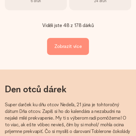
6
druh
24
druh
Viděli jste 48 z 178 dárků
Zobrazit více
Den otců dárek
Super darček ku dňu otcov Nedeľa, 21 júna je tohtoročný
dátum Dňa otcov. Zapíš si ho do kalendára a nezabudni na
nejaké milé prekvapenie. My ti s výberom radi pomôžeme! O
to viac, ak ešte vôbec nevieš, čím by si mohol/ mohla ocina
príjemne prekvapiť. Čo si myslíš o darovaní Toblerone čokolády