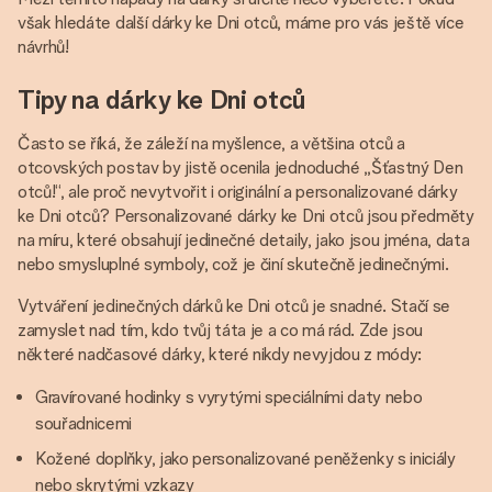
však hledáte další dárky ke Dni otců, máme pro vás ještě více
návrhů!
Tipy na dárky ke Dni otců
Často se říká, že záleží na myšlence, a většina otců a
otcovských postav by jistě ocenila jednoduché „Šťastný Den
otců!“, ale proč nevytvořit i originální a personalizované dárky
ke Dni otců? Personalizované dárky ke Dni otců jsou předměty
na míru, které obsahují jedinečné detaily, jako jsou jména, data
nebo smysluplné symboly, což je činí skutečně jedinečnými.
Vytváření jedinečných dárků ke Dni otců je snadné. Stačí se
zamyslet nad tím, kdo tvůj táta je a co má rád. Zde jsou
některé nadčasové dárky, které nikdy nevyjdou z módy:
Gravírované hodinky s vyrytými speciálními daty nebo
souřadnicemi
Kožené doplňky, jako personalizované peněženky s iniciály
nebo skrytými vzkazy