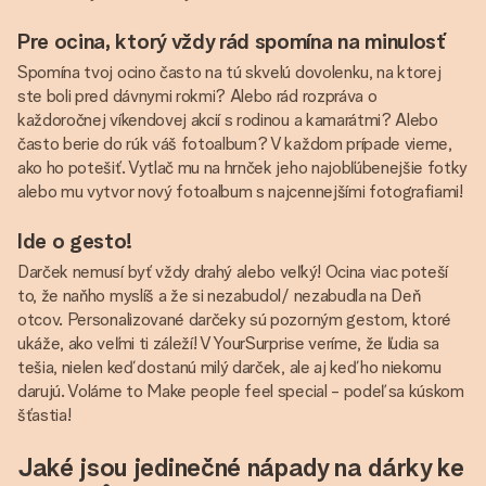
Pre ocina, ktorý vždy rád spomína na minulosť
Spomína tvoj ocino často na tú skvelú dovolenku, na ktorej
ste boli pred dávnymi rokmi? Alebo rád rozpráva o
každoročnej víkendovej akcií s rodinou a kamarátmi? Alebo
často berie do rúk váš fotoalbum? V každom prípade vieme,
ako ho potešiť. Vytlač mu na hrnček jeho najobľúbenejšie fotky
alebo mu vytvor nový fotoalbum s najcennejšími fotografiami!
Ide o gesto!
Darček nemusí byť vždy drahý alebo veľký! Ocina viac poteší
to, že naňho myslíš a že si nezabudol/ nezabudla na Deň
otcov. Personalizované darčeky sú pozorným gestom, ktoré
ukáže, ako veľmi ti záleží! V YourSurprise veríme, že ľudia sa
tešia, nielen keď dostanú milý darček, ale aj keď ho niekomu
darujú. Voláme to Make people feel special - podeľ sa kúskom
šťastia!
Jaké jsou jedinečné nápady na dárky ke