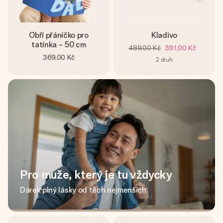
Obří přáníčko pro
Kladivo
tatínka - 50 cm
489,00 Kč
391,00 Kč
369,00 Kč
2
druh
Pro muže, který je tu vždycky
Dárek plný lásky od těch nejmenších