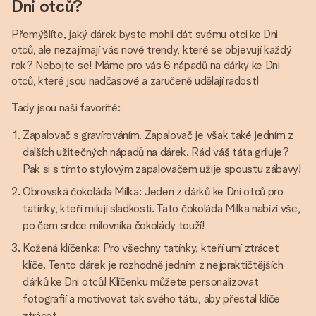
Dni otců?
Přemýšlíte, jaký dárek byste mohli dát svému otci ke Dni
otců, ale nezajímají vás nové trendy, které se objevují každý
rok? Nebojte se! Máme pro vás 6 nápadů na dárky ke Dni
otců, které jsou nadčasové a zaručeně udělají radost!
Tady jsou naši favorité:
Zapalovač s gravírováním. Zapalovač je však také jedním z
dalších užitečných nápadů na dárek. Rád váš táta griluje?
Pak si s tímto stylovým zapalovačem užije spoustu zábavy!
Obrovská čokoláda Milka: Jeden z dárků ke Dni otců pro
tatínky, kteří milují sladkosti. Tato čokoláda Milka nabízí vše,
po čem srdce milovníka čokolády touží!
Kožená klíčenka: Pro všechny tatínky, kteří umí ztrácet
klíče. Tento dárek je rozhodně jedním z nejpraktičtějších
dárků ke Dni otců! Klíčenku můžete personalizovat
fotografií a motivovat tak svého tátu, aby přestal klíče
ztrácet.