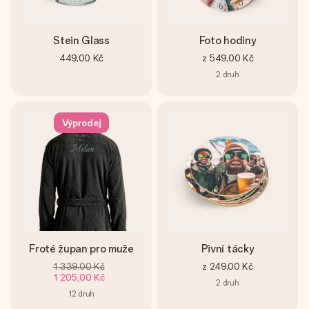
Stein Glass
Foto hodiny
449,00 Kč
z
549,00 Kč
2
druh
Výprodej
Froté župan pro muže
Pivní tácky
1 339,00 Kč
z
249,00 Kč
1 205,00 Kč
2
druh
12
druh