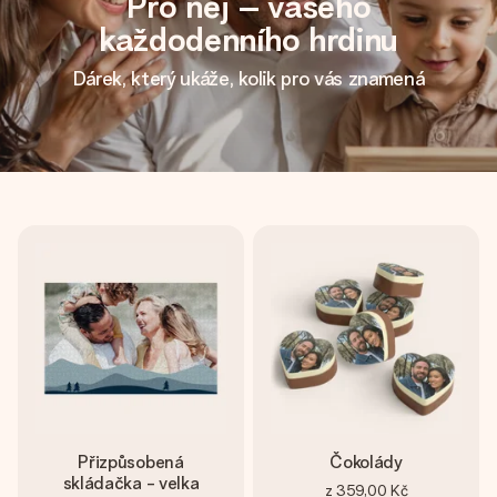
Pro něj – vašeho
každodenního hrdinu
Dárek, který ukáže, kolik pro vás znamená
Přizpůsobená
Čokolády
skládačka - velka
z
359,00 Kč