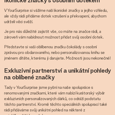
Ikonické značky s osobním dotekem
V YourSurprise si vážíme naší ikonické značky a jejího vzhledu,
ale vždy rádi přidáme dotek vzrušení a překvapení, abychom
udrželi věci svěží.
Je pro nás důležité zajistit vše, co máte na značce rádi, a
zároveň vám nabídnout možnost přidat svůj osobní dotek.
Představte si vaši oblíbenou značku čokolády s osobní
zprávou pro obdarovaného, nebo personalizovanou knihu se
jménem dítěte, kterému ji darujete. Možnosti jsou nekonečné!
Exkluzivní partnerství a unikátní pohledy
na oblíbené značky
Tady v YourSurprise jsme pyšní na naše spolupráce s
renomovanými značkami, které vám nabízí kurátorský výběr
exkluzivních personalizovaných dárků, co odráží podstatu
těchto partnerství. Kromě těchto speciálních spoluprací také
rádi přidáváme svůj unikátní pohled na některé z