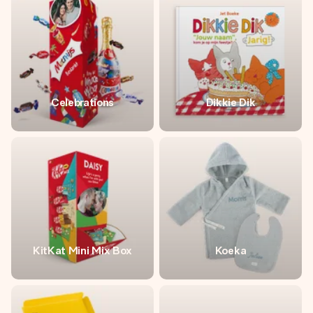
jménem, vaší fotografií nebo vzkazem, který doopravdy
zahřeje u srdce. Žádné zbytečné složitosti, jen spousta
lásky pro daný okamžik.
Celebrations
Dikkie Dik
KitKat Mini Mix Box
Koeka