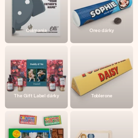
Ollimania
Oreo dárky
The Gift Label dárky
Toblerone