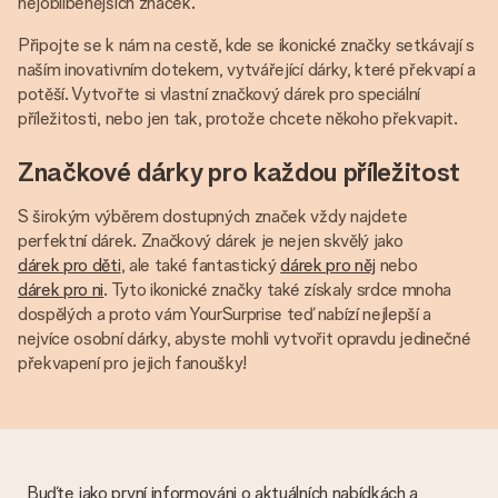
nejoblíbenějších značek.
Připojte se k nám na cestě, kde se ikonické značky setkávají s
naším inovativním dotekem, vytvářející dárky, které překvapí a
potěší. Vytvořte si vlastní značkový dárek pro speciální
příležitosti, nebo jen tak, protože chcete někoho překvapit.
Značkové dárky pro každou příležitost
S širokým výběrem dostupných značek vždy najdete
perfektní dárek. Značkový dárek je nejen skvělý jako
dárek pro děti
, ale také fantastický
dárek pro něj
nebo
dárek pro ni
. Tyto ikonické značky také získaly srdce mnoha
dospělých a proto vám YourSurprise teď nabízí nejlepší a
nejvíce osobní dárky, abyste mohli vytvořit opravdu jedinečné
překvapení pro jejich fanoušky!
Buďte jako první informováni o aktuálních nabídkách a