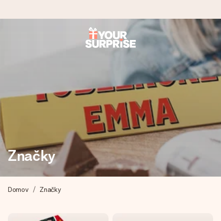
Objednejte dnes, odešleme do 1 prac. dne
Váš dárek vytvoříme s láskou a bleskově odešleme –
abyste ho mohli darovat právě v tu správnou chvíli, kdy na
tom nejvíc záleží.
4,8 (na základě +15 000 recenzí)
Naše dárky inspirují. Zákazníci nás na Google Reviews
Značky
hodnotí známkou 4,8.
Domov
Značky
Přáníčko zdarma
Vytvořte něco jedinečného během několika kroků – s jejím