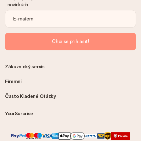
novinkách
Chci se přihlásit!
Zákaznický servis
Firemní
Často Kladené Otázky
YourSurprise