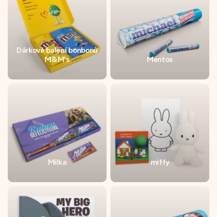
Dárkové balení bonbonů
M&M's
Mentos
Milka
miffy