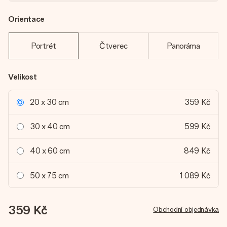
Orientace
Portrét
Čtverec
Panoráma
Velikost
20 x 30 cm
359 Kč
30 x 40 cm
599 Kč
40 x 60 cm
849 Kč
50 x 75 cm
1 089 Kč
359 Kč
Obchodní objednávka