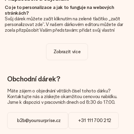
Co je to personalizace a jak to funguje na webových
stránkách?
Svůj dárek můžete začít kliknutím na zelené tlačítko „začít
personalizovat zde“. V našem dárkovém editoru můžete dar
zcela přizpůsobit Vašim představám: přidat svůj vlastní
obrázek a / nebo text. Pokud chcete, můžete se také
rozhodnout pro skvělý design, aby byl váš dárek opravdu
jedinečný.
Zobrazit více
Je personalizace zahrnuta v ceně?
Cena uvedená na webových stránkách zahrnuje personalizaci
vašeho daru. Pěkné a jasné!
Obchodní dárek?
Jak zjistím, zda má moje fotografie správnou kvalitu?
Chceme se ujistit, že jste se svým dárkem naprosto
Máte zájem o objednání větších čísel tohoto dárku?
spokojeni. Proto je důležité používat vysoce kvalitní
Kontaktujte nás a získejte okamžitou cenovou nabídku.
fotografie. Pokud si nejste jisti kvalitou snímku, kontaktujte
Jsme k dispozici v pracovních dnech od 8:30 do 17:00.
náš zákaznický servis a přiložte fotografii spolu s dárkem,
který máte zájem objednat. Ti pak mohou kvalitu zkontrolovat
za vás!
b2b@yoursurprise.cz
+31 111 700 212
Jaké formáty mohu nahrát?
Nahrajete soubory JPG a PNG do našeho editoru. Je to příliš