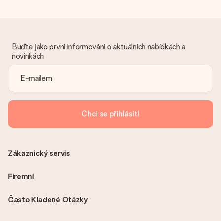
Dostal dar
Co když ten dar není zcela podle mých představ?
Litujeme, že váš dar není podle vašich představ. Obraťte se
prosím na náš zákaznický servis, který vám rád pomůže najít
vhodné řešení.
Buďte jako první informováni o aktuálních nabídkách a
novinkách
Je faktura odeslána spolu s objednávkou?
S objednávkou není odeslána žádná faktura. Fakturu obdržíte
vždy v potvrzovacím e-mailu a vždy ji najdete ve svém účtu
MySurprise. To znamená, že můžete dar doručit přímo
příjemci, což je opravdovým překvapením!
Chci se přihlásit!
Zákaznický servis
Firemní
Často Kladené Otázky