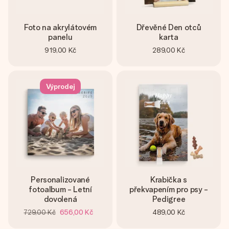
Foto na akrylátovém
Dřevěné Den otců
panelu
karta
919,00 Kč
289,00 Kč
Výprodej
Personalizované
Krabička s
fotoalbum - Letní
překvapením pro psy -
dovolená
Pedigree
729,00 Kč
656,00 Kč
489,00 Kč