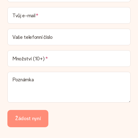
doručení
Mohu si vybrat datum dodání?
Tvůj e-mail
Není možné zvolit konkrétní datum dodání.
Jaká je dodací lhůta a kdy dostávám dárek?
Dodací lhůtu naleznete na stránce produktu. Můžete věřit, že
Vaše telefonní číslo
náš dopravce vám dodá váš dárek.
Jaké možnosti doručení si mohu vybrat?
V současné době není možné zvolit možnost doručení. Dárek,
Množství (10+)
který chcete objednat, je buď odeslán jako balíček nebo jako
doručování poštovní schránky. Chcete vědět, na kterou
možnost spadá vaše objednávka? Kontaktujte prosím náš
Poznámka
zákaznický servis.
Platba
Jak mohu zaplatit objednávku?
Nabízíme následující způsoby platby: iDeal, Paypal, kreditní
kartu, fakturu přes Klarna nebo ruční převod. V případě ručního
Žádost nyní
převodu platby prosím vezměte v úvahu dodací lhůtu 3 dny
navíc.