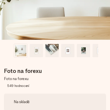
jménem, vaší fotografií nebo vzkazem, který doopravdy
zahřeje u srdce. Žádné zbytečné složitosti, jen spousta
lásky pro daný okamžik.
Foto na forexu
Foto na forexu
549
hodnocení
Na skladě