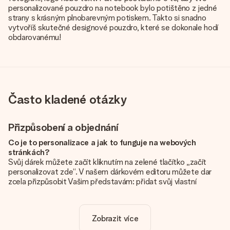
personalizované pouzdro na notebook bylo potištěno z jedné
strany s krásným plnobarevným potiskem. Takto si snadno
vytvoříš skutečné designové pouzdro, které se dokonale hodí
obdarovanému!
Často kladené otázky
Přizpůsobení a objednání
Co je to personalizace a jak to funguje na webových
stránkách?
Svůj dárek můžete začít kliknutím na zelené tlačítko „začít
personalizovat zde“. V našem dárkovém editoru můžete dar
zcela přizpůsobit Vašim představám: přidat svůj vlastní
obrázek a / nebo text. Pokud chcete, můžete se také
rozhodnout pro skvělý design, aby byl váš dárek opravdu
jedinečný.
Zobrazit více