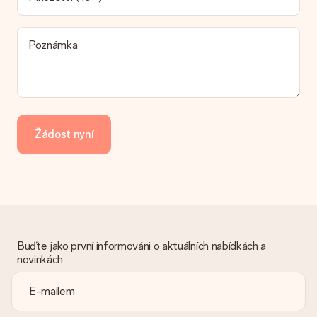
který chcete objednat, je buď odeslán jako balíček nebo jako
doručování poštovní schránky. Chcete vědět, na kterou
možnost spadá vaše objednávka? Kontaktujte prosím náš
Poznámka
zákaznický servis.
Platba
Jak mohu zaplatit objednávku?
Nabízíme následující způsoby platby: iDeal, Paypal, kreditní
kartu, fakturu přes Klarna nebo ruční převod. V případě ručního
Žádost nyní
převodu platby prosím vezměte v úvahu dodací lhůtu 3 dny
navíc.
Dostal dar
Co když ten dar není zcela podle mých představ?
Litujeme, že váš dar není podle vašich představ. Obraťte se
prosím na náš zákaznický servis, který vám rád pomůže najít
vhodné řešení.
Buďte jako první informováni o aktuálních nabídkách a
novinkách
Je faktura odeslána spolu s objednávkou?
S objednávkou není odeslána žádná faktura. Fakturu obdržíte
vždy v potvrzovacím e-mailu a vždy ji najdete ve svém účtu
MySurprise. To znamená, že můžete dar doručit přímo