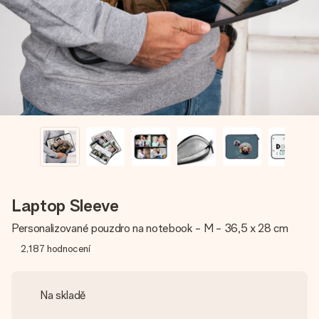
jménem, vaší fotografií nebo vzkazem, který doopravdy
zahřeje u srdce. Žádné zbytečné složitosti, jen spousta
lásky pro daný okamžik.
Laptop Sleeve
Personalizované pouzdro na notebook - M - 36,5 x 28 cm
2,187
hodnocení
Na skladě