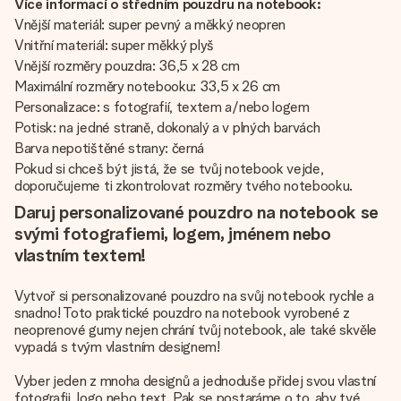
Více informací o středním pouzdru na notebook:
Vnější materiál: super pevný a měkký neopren
Vnitřní materiál: super měkký plyš
Vnější rozměry pouzdra: 36,5 x 28 cm
Maximální rozměry notebooku: 33,5 x 26 cm
Personalizace: s fotografií, textem a/nebo logem
Potisk: na jedné straně, dokonalý a v plných barvách
Barva nepotištěné strany: černá
Pokud si chceš být jistá, že se tvůj notebook vejde,
doporučujeme ti zkontrolovat rozměry tvého notebooku.
Daruj personalizované pouzdro na notebook se
svými fotografiemi, logem, jménem nebo
vlastním textem!
Vytvoř si personalizované pouzdro na svůj notebook rychle a
snadno! Toto praktické pouzdro na notebook vyrobené z
neoprenové gumy nejen chrání tvůj notebook, ale také skvěle
vypadá s tvým vlastním designem!
Vyber jeden z mnoha designů a jednoduše přidej svou vlastní
fotografii, logo nebo text. Pak se postaráme o to, aby tvé