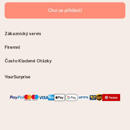
příjemci, což je opravdovým překvapením!
Chci se přihlásit!
Zákaznický servis
Firemní
Často Kladené Otázky
YourSurprise