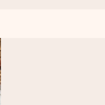
. Žádné zbytečné složitosti, jen spousta lásky pro daný