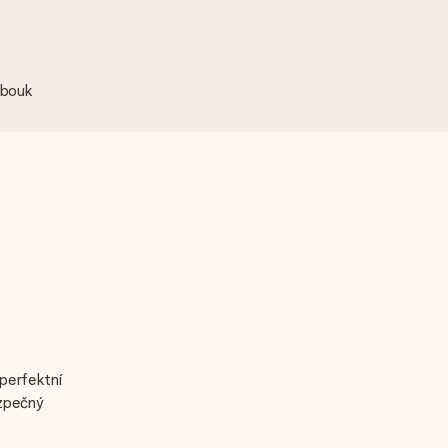
obouk
 perfektní
ezpečný