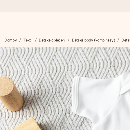
Objednejte dnes, odešleme do 1 prac. dne
Domov
Textil
Dětské oblečení
Dětské body (kombinézy)
Děts
Váš dárek vytvoříme s láskou a bleskově odešleme – abyste ho m
4,8 (na základě +15 000 recenzí)
Naše dárky inspirují. Zákazníci nás na Google Reviews hodnotí
Přáníčko zdarma
Vytvořte něco jedinečného během několika kroků – s jejím jmén
okamžik.