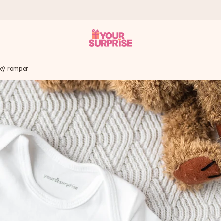
ký romper
ohli darovat právě v tu správnou chvíli, kdy na tom nejvíc záleží.
 známkou 4,8.
em, vaší fotografií nebo vzkazem, který doopravdy zahřeje u srdce