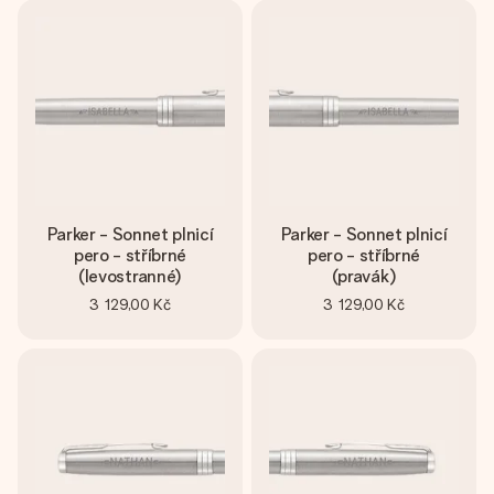
jménem, vaší fotografií nebo vzkazem, který doopravdy
zahřeje u srdce. Žádné zbytečné složitosti, jen spousta
lásky pro daný okamžik.
Parker - Sonnet plnicí
Parker - Sonnet plnicí
pero - stříbrné
pero - stříbrné
(levostranné)
(pravák)
3 129,00 Kč
3 129,00 Kč