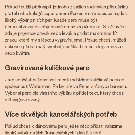
Pokud toužíš překvapit jednoho z vašich rodinných příslušníků,
přátel nebo kolegů super perem Parker, v naší nabídce najdeš
široký výběr plnicích per. Každé pero může být
personalizované a objednané online za pár minut. Stačí uvést,
zda je příjemce pravák nebo levák a přidat maximálně 12
znaků, které my s láskou vygravírujeme. Pokud chceš, můžeš
dokonce přidat malý symbol, například srdce, elegantní vzor
nebo květinu.
Gravírované kuličkové pero
Jako součást našeho sortimentu nabízíme kuličková pera od
společností Waterman, Parker a Viva Pens v různých barvách.
Vyber si pero dle vlastního výběru a přidej text, který chceš
mít vygravírovaný.
Více skvělých kancelářských potřeb
Pokud chceš k dárkovému peru ještě něco přidat, nabízíme
široký výběr dalších "kancelářských" dárků, které