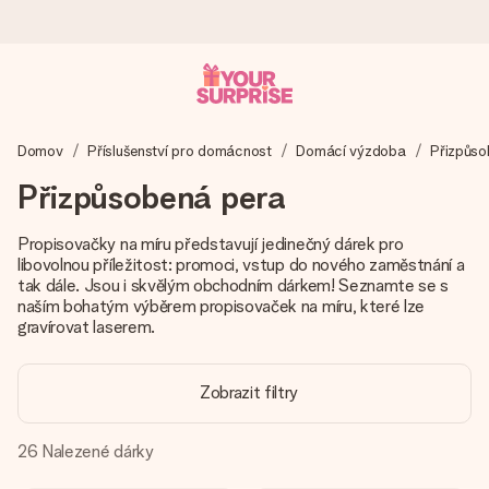
Objednejte dnes, odešleme do 1 prac. dne
Domov
Příslušenství pro domácnost
Domácí výzdoba
Přizpůso
Váš dárek vytvoříme s láskou a bleskově odešleme –
abyste ho mohli darovat právě v tu správnou chvíli, kdy na
Přizpůsobená pera
tom nejvíc záleží.
Propisovačky na míru představují jedinečný dárek pro
libovolnou příležitost: promoci, vstup do nového zaměstnání a
tak dále. Jsou i skvělým obchodním dárkem! Seznamte se s
4,8 (na základě +15 000 recenzí)
naším bohatým výběrem propisovaček na míru, které lze
Naše dárky inspirují. Zákazníci nás na Google Reviews
gravírovat laserem.
hodnotí známkou 4,8.
Zobrazit filtry
Přáníčko zdarma
26
Nalezené dárky
Vytvořte něco jedinečného během několika kroků – s jejím