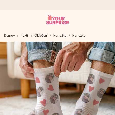
Objednejte dnes, odešleme do 1 prac. dne
Domov
Textil
Oblečení
Ponožky
Ponožky
Váš dárek vytvoříme s láskou a bleskově odešleme –
abyste ho mohli darovat právě v tu správnou chvíli, kdy na
tom nejvíc záleží.
4,8 (na základě +15 000 recenzí)
Naše dárky inspirují. Zákazníci nás na Google Reviews
hodnotí známkou 4,8.
Přáníčko zdarma
Vytvořte něco jedinečného během několika kroků – s jejím