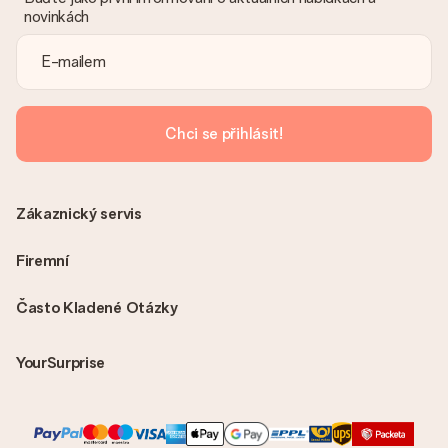
novinkách
Chci se přihlásit!
Zákaznický servis
Firemní
Často Kladené Otázky
YourSurprise