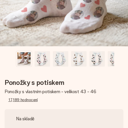
jménem, vaší fotografií nebo vzkazem, který doopravdy
zahřeje u srdce. Žádné zbytečné složitosti, jen spousta
lásky pro daný okamžik.
Ponožky s potiskem
Ponožky s vlastním potiskem - velikost 43 - 46
17,189
hodnocení
Na skladě