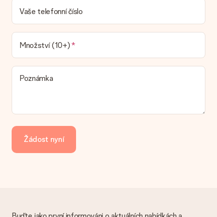
Je faktura odeslána spolu s objednávkou?
S objednávkou není odeslána žádná faktura. Fakturu obdržíte
Vaše telefonní číslo
vždy v potvrzovacím e-mailu a vždy ji najdete ve svém účtu
MySurprise. To znamená, že můžete dar doručit přímo
příjemci, což je opravdovým překvapením!
Množství (10+)
Poznámka
Žádost nyní
Buďte jako první informováni o aktuálních nabídkách a