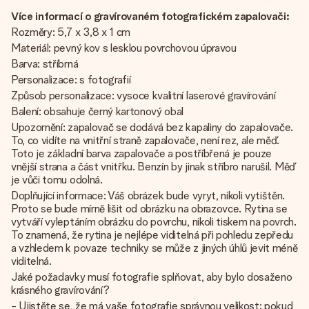
Více informací o gravírovaném fotografickém zapalovači:
Rozměry: 5,7 x 3,8 x 1 cm
Materiál: pevný kov s lesklou povrchovou úpravou
Barva: stříbrná
Personalizace: s fotografií
Způsob personalizace: vysoce kvalitní laserové gravírování
Balení: obsahuje černý kartonový obal
Upozornění: zapalovač se dodává bez kapaliny do zapalovače.
To, co vidíte na vnitřní straně zapalovače, není rez, ale měď.
Toto je základní barva zapalovače a postříbřená je pouze
vnější strana a část vnitřku. Benzín by jinak stříbro narušil. Měď
je vůči tomu odolná.
Doplňující informace: Váš obrázek bude vyryt, nikoli vytištěn.
Proto se bude mírně lišit od obrázku na obrazovce. Rytina se
vytváří vyleptáním obrázku do povrchu, nikoli tiskem na povrch.
To znamená, že rytina je nejlépe viditelná při pohledu zepředu
a vzhledem k povaze techniky se může z jiných úhlů jevit méně
viditelná.
Jaké požadavky musí fotografie splňovat, aby bylo dosaženo
krásného gravírování?
- Ujistěte se, že má vaše fotografie správnou velikost; pokud