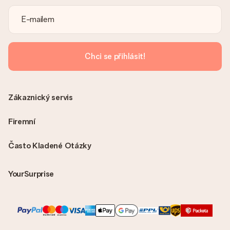
Je faktura odeslána spolu s objednávkou?
S objednávkou není odeslána žádná faktura. Fakturu obdržíte
vždy v potvrzovacím e-mailu a vždy ji najdete ve svém účtu
MySurprise. To znamená, že můžete dar doručit přímo
příjemci, což je opravdovým překvapením!
Chci se přihlásit!
Zákaznický servis
Firemní
Často Kladené Otázky
YourSurprise