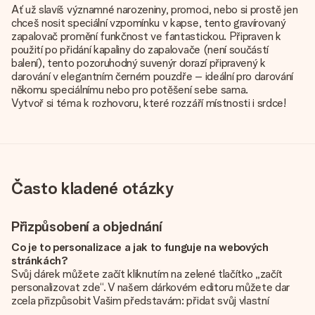
Ať už slavíš významné narozeniny, promoci, nebo si prostě jen
chceš nosit speciální vzpomínku v kapse, tento gravírovaný
zapalovač promění funkčnost ve fantastickou. Připraven k
použití po přidání kapaliny do zapalovače (není součástí
balení), tento pozoruhodný suvenýr dorazí připravený k
darování v elegantním černém pouzdře – ideální pro darování
někomu speciálnímu nebo pro potěšení sebe sama.
Vytvoř si téma k rozhovoru, které rozzáří místnosti i srdce!
Často kladené otázky
Přizpůsobení a objednání
Co je to personalizace a jak to funguje na webových
stránkách?
Svůj dárek můžete začít kliknutím na zelené tlačítko „začít
personalizovat zde“. V našem dárkovém editoru můžete dar
zcela přizpůsobit Vašim představám: přidat svůj vlastní
obrázek a / nebo text. Pokud chcete, můžete se také