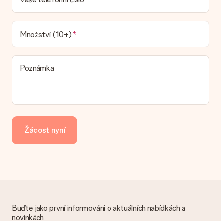
náš dopravce vám dodá váš dárek.
Jaké možnosti doručení si mohu vybrat?
V současné době není možné zvolit možnost doručení. Dárek,
Množství (10+)
který chcete objednat, je buď odeslán jako balíček nebo jako
doručování poštovní schránky. Chcete vědět, na kterou
možnost spadá vaše objednávka? Kontaktujte prosím náš
Poznámka
zákaznický servis.
Platba
Jak mohu zaplatit objednávku?
Nabízíme následující způsoby platby: iDeal, Paypal, kreditní
kartu, fakturu přes Klarna nebo ruční převod. V případě ručního
Žádost nyní
převodu platby prosím vezměte v úvahu dodací lhůtu 3 dny
navíc.
Dostal dar
Co když ten dar není zcela podle mých představ?
Litujeme, že váš dar není podle vašich představ. Obraťte se
prosím na náš zákaznický servis, který vám rád pomůže najít
vhodné řešení.
Buďte jako první informováni o aktuálních nabídkách a
novinkách