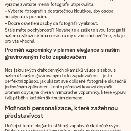
výrazně zvětšíte menší fotografii, utrpí kvalita.
- Vyberte fotografii s dostatečnou hloubkou, aby osoba
nesplynula s pozadím.
- Dobré osvětlení osoby dá fotografii vyniknout.
Stále máte pochybnosti? Neváhejte a zašlete svou fotografii
našemu zákaznickému servisu a my s vámi rádi ověříme, zda je
pro vás vhodná.
Proměň vzpomínky v plamen elegance s naším
gravírovaným foto zapalovačem
Nos jiskru svých drahocenných okamžiků všude s sebou s
naším úžasným gravírovaným foto zapalovačem – je to
perfektní způsob, jak ukázat své oblíbené fotografie skutečně
jedinečným způsobem. Tento prémiový kovový doplněk
promění obyčejné chvíle v mimořádné vzpomínky, které vypráví
tvůj příběh s každým škrtnutím plamene.
Možnosti personalizace, které zažehnou
představivost
Udělej si tento elegantní stříbrný zapalovač skutečně svým.