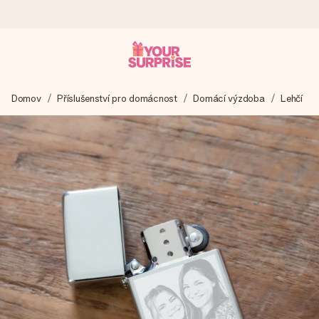
Objednejte dnes, odešleme do 1 prac. dne
Domov
Příslušenství pro domácnost
Domácí výzdoba
Lehčí
Váš dárek vytvoříme s láskou a bleskově odešleme –
abyste ho mohli darovat právě v tu správnou chvíli, kdy na
tom nejvíc záleží.
4,8 (na základě +15 000 recenzí)
Naše dárky inspirují. Zákazníci nás na Google Reviews
hodnotí známkou 4,8.
Přáníčko zdarma
Vytvořte něco jedinečného během několika kroků – s jejím