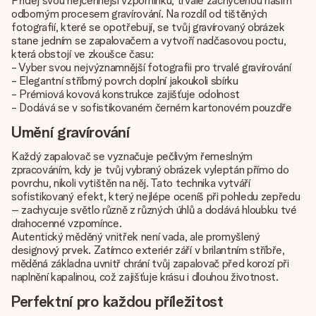
Přidej svou nejcennější vzpomínku, trvale zachycenou naším
odborným procesem gravírování. Na rozdíl od tištěných
fotografií, které se opotřebují, se tvůj gravírovaný obrázek
stane jedním se zapalovačem a vytvoří nadčasovou poctu,
která obstojí ve zkoušce času:
- Vyber svou nejvýznamnější fotografii pro trvalé gravírování
- Elegantní stříbrný povrch doplní jakoukoli sbírku
- Prémiová kovová konstrukce zajišťuje odolnost
- Dodává se v sofistikovaném černém kartonovém pouzdře
Umění gravírování
Každý zapalovač se vyznačuje pečlivým řemeslným
zpracováním, kdy je tvůj vybraný obrázek vyleptán přímo do
povrchu, nikoli vytištěn na něj. Tato technika vytváří
sofistikovaný efekt, který nejlépe oceníš při pohledu zepředu
– zachycuje světlo různě z různých úhlů a dodává hloubku tvé
drahocenné vzpomínce.
Autentický měděný vnitřek není vada, ale promyšlený
designový prvek. Zatímco exteriér září v brilantním stříbře,
měděná základna uvnitř chrání tvůj zapalovač před korozí při
naplnění kapalinou, což zajišťuje krásu i dlouhou životnost.
Perfektní pro každou příležitost