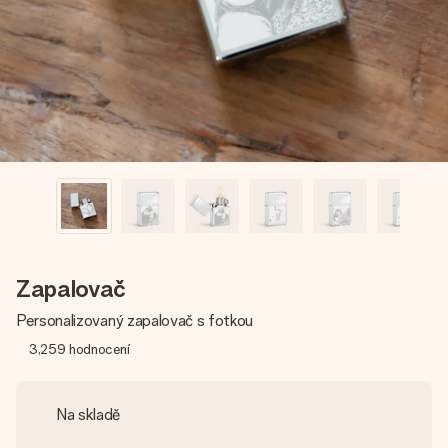
jménem, vaší fotografií nebo vzkazem, který doopravdy
zahřeje u srdce. Žádné zbytečné složitosti, jen spousta
lásky pro daný okamžik.
Zapalovač
Personalizovaný zapalovač s fotkou
3,259
hodnocení
Na skladě