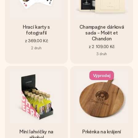
Hrací karty s
Champagne dárková
fotografií
sada - Moët et
Chandon
z
369,00 Kč
z
2 109,00 Kč
2
druh
3
druh
Výprodej
Mini lahvičky na
Prkénka na krájení
alkohol