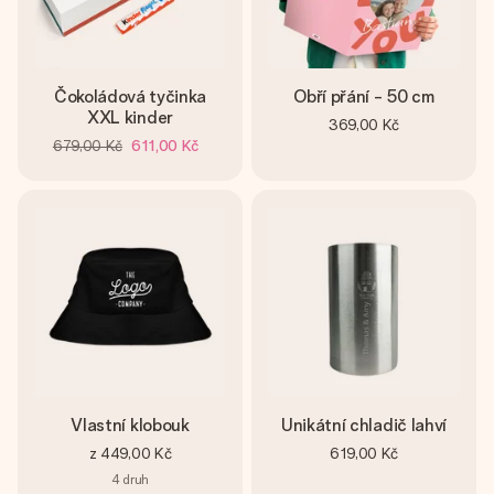
Čokoládová tyčinka
Obří přání - 50 cm
XXL kinder
369,00 Kč
679,00 Kč
611,00 Kč
Vlastní klobouk
Unikátní chladič lahví
z
449,00 Kč
619,00 Kč
4
druh