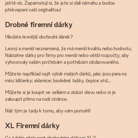
ještě víc. Zapamatují si, že jste si dali námahu a budou
překvapeni vaší originalitou!
Drobné firemní dárky
Hledáte levnější obchodní dárek?
Levný a menší neznamená, že má menší kvalitu nebo hodnotu.
Nabízíme dárky pro firmy pro menší nebo větší rozpočty, aby
vyhovovaly vašim potřebám a potřebám obdarovaného.
Můžete například najít výběr malých dárků, jako jsou pera na
míru; klíčenky; sklenice; bavlněné tašky, čepice atd...
Můžete si je koupit ve velkém a získat slevu nebo si je
zakoupit přímo na naší stránce.
Náš tým je tady k tomu, aby vám pomohl!
XL Firemní dárky
Co takhle překvapit obchodním dárkem XL?