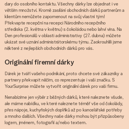
dary do osobního kontaktu. Všechny dárky lze objednat i ve
větším množství. Kromě zasílání obchodních dárků partnerům a
klientům nemůžete zapomenout na svůj vlastní tým!
Překvapte recepční na recepci Národního recepčního
střediska (2. května v květnu) s čokoládou nebo lahví vína. Na
Den profesionálů v oblasti administrativy (27. dubna) můžete
ukázat své uznání administrátorskému týmu. Zaokrouhlili jsme
některé z nejlepších obchodních dárků pro vás.
Originální firemní dárky
Dárek je tváří vašeho podnikání, proto chcete své zákazníky a
partnery překvapit něčím, co reprezentuje i vaši značku. S
YourSurprise můžete vytvořit originální dárek pro vaši firmu.
Nenabízíme jen výběr z běžných dárků, které naleznete všude,
ale máme nabídku, ve které naleznete téměř vše od čokolády,
přes nápoje, kuchyňských doplňků až po kancelářské potřeby
a mnoho dalších. Všechny naše dárky mohou být přizpůsobeny
logem, jménem, ​​fotografií a/nebo textem.