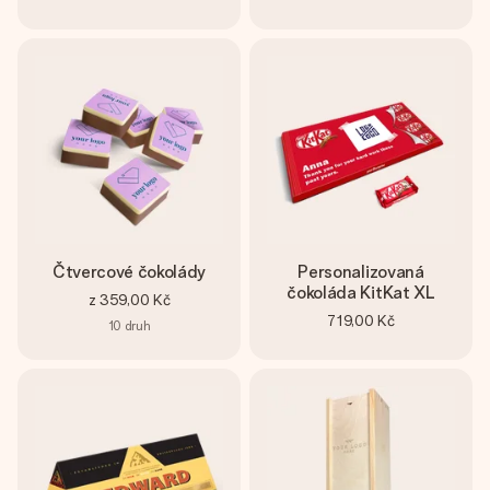
Čtvercové čokolády
Personalizovaná
čokoláda KitKat XL
z
359,00 Kč
719,00 Kč
10
druh