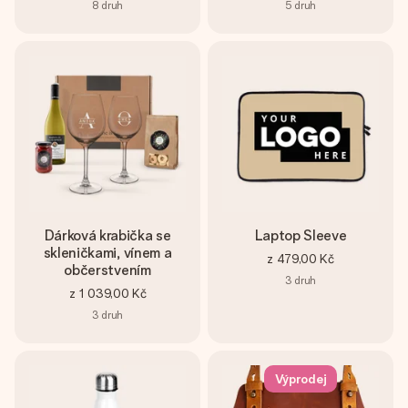
8
druh
5
druh
Dárková krabička se
Laptop Sleeve
skleničkami, vínem a
z
479,00 Kč
občerstvením
3
druh
z
1 039,00 Kč
3
druh
Výprodej