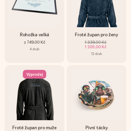
Rohožka velká
Froté župan pro ženy
z
749,00 Kč
1 339,00 Kč
1 205,00 Kč
4
druh
12
druh
Výprodej
Froté župan pro muže
Pivní tácky