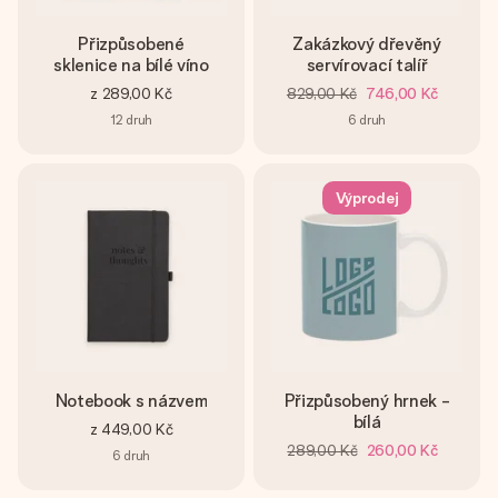
Přizpůsobené
Zakázkový dřevěný
sklenice na bílé víno
servírovací talíř
z
289,00 Kč
829,00 Kč
746,00 Kč
12
druh
6
druh
Výprodej
Notebook s názvem
Přizpůsobený hrnek -
bílá
z
449,00 Kč
289,00 Kč
260,00 Kč
6
druh