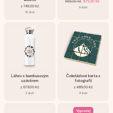
969,00 Kč
872,00 Kč
z
749,00 Kč
6
druh
10
druh
Láhev s bambusovým
Čokoládová karta s
uzávěrem
fotografii
z
679,00 Kč
z
489,00 Kč
2
druh
4
druh
Výprodej