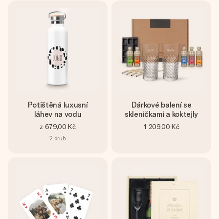
Potištěná luxusní
Dárkové balení se
láhev na vodu
skleničkami a koktejly
z
679,00 Kč
1 209,00 Kč
2
druh