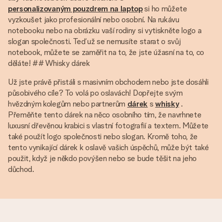
personalizovaným pouzdrem na laptop
si ho můžete
vyzkoušet jako profesionální nebo osobní. Na rukávu
notebooku nebo na obrázku vaší rodiny si vytiskněte logo a
slogan společnosti. Teď už se nemusíte starat o svůj
notebook, můžete se zaměřit na to, že jste úžasní na to, co
děláte! ## Whisky dárek
Už jste právě přistáli s masivním obchodem nebo jste dosáhli
působivého cíle? To volá po oslavách! Dopřejte svým
hvězdným kolegům nebo partnerům
dárek
s
whisky
.
Přeměňte tento dárek na něco osobního tím, že navrhnete
luxusní dřevěnou krabici s vlastní fotografií a textem. Můžete
také použít logo společnosti nebo slogan. Kromě toho, že
tento vynikající dárek k oslavě vašich úspěchů, může být také
použit, když je někdo povýšen nebo se bude těšit na jeho
důchod.