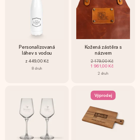
Personalizovaná
Kožená zástěra s
láhev s vodou
názvem
z
449,00 Kč
2 179,00 Kč
1 961,00 Kč
8
druh
2
druh
Výprodej