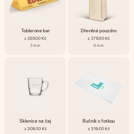
Toblerone bar
Dřevěné pouzdro
z
239,00 Kč
z
379,00 Kč
9
druh
8
druh
Sklenice na čaj
Ručník s fotkou
z
309,00 Kč
z
319,00 Kč