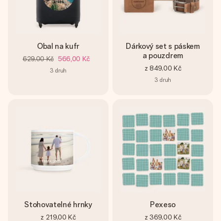
Obal na kufr
Dárkový set s páskem
a pouzdrem
629,00 Kč
566,00 Kč
z
849,00 Kč
3
druh
3
druh
Stohovatelné hrnky
Pexeso
z
219,00 Kč
z
369,00 Kč