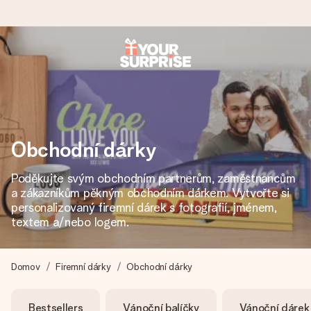
Objednejte dnes, odešleme do 1 prac. dne
Váš dárek vytvoříme s láskou a bleskově odešleme –
abyste ho mohli darovat právě v tu správnou chvíli, kdy na
tom nejvíc záleží.
Obchodní dárky
Poděkujte svým obchodním partnerům, zaměstnancům
4,8 (na základě +15 000 recenzí)
a zákazníkům pěkným obchodním dárkem. Vytvořte si
Naše dárky inspirují. Zákazníci nás na Google Reviews
personalizovaný firemní dárek s fotografií, jménem, ​​
hodnotí známkou 4,8.
textem a/nebo logem.
Domov
Firemní dárky
Obchodní dárky
Přáníčko zdarma
Vytvořte něco jedinečného během několika kroků – s jejím
Bestsellers
Vánoční balíčky
Vánoční dárek