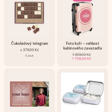
Čokoládový telegram
Foto kufr - velikost
kabinového zavazadla
z
379,00 Kč
1 929,00 Kč
5
druh
1 736,00 Kč