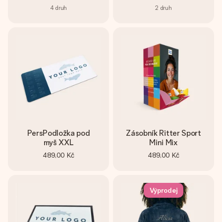
4
druh
2
druh
PersPodložka pod
Zásobník Ritter Sport
myš XXL
Mini Mix
489,00 Kč
489,00 Kč
Výprodej