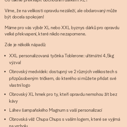
Víme, že na velikosti opravdu nezáleží, ale obdarovaný může
být docela spokojen!
Máme pro vás výběr XL nebo XXL byznys dárků pro opravdu
velké překvapení, které nikdo nezapomene.
Zde je několik nápadů:
XXL personalizovaná tyčinka Toblerone: ultimátní 4,5kg
výzva!
Obrovský medvídek: dostupný ve 2 různých velikostech s
přizpůsobeným tričkem, do kterého si můžete přidat své
vlastní logo
Obrovský XL hrnek pro ty, kteří opravdu nemohou žít bez
kávy
Láhev šampaňského Magnum s vaší personalizací
Obrovská věž Chupa Chups s vaším logem, které se vyjímá
na vrcholu