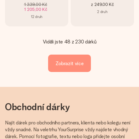
1 339,00 Kč
z
249,00 Kč
1 205,00 Kč
2
druh
12
druh
Viděli jste 48 z 230 dárků
Zobrazit více
Obchodní dárky
Najít dárek pro obchodního partnera, klienta nebo kolegu není
vždy snadné. Na veletrhu YourSurprise vždy najdete vhodný
dárek. Pomocí fotografie, textu nebo loga přidejte osobní