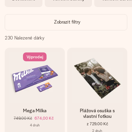
jménem, vaší fotografií nebo vzkazem, který doopravdy
zahřeje u srdce. Žádné zbytečné složitosti, jen spousta
lásky pro daný okamžik.
Zobrazit filtry
230
Nalezené dárky
Výprodej
Mega Milka
Plážová osuška s
vlastní fotkou
749,00 Kč
674,00 Kč
z
729,00 Kč
4
druh
2
druh