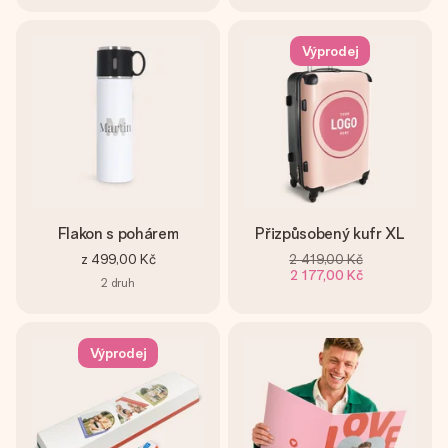
Výprodej
Flakon s pohárem
Přizpůsobený kufr XL
z
499,00 Kč
2 419,00 Kč
2 177,00 Kč
2
druh
Výprodej