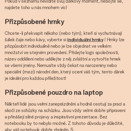
Pokud v seznamu nevidíte svůj dárkový moment, nebojte se,
najdete toho u nás mnohem víc!
Přizpůsobené hrnky
Chcete-li překvapit někoho (nebo tým), kteří si vychutnávají
šálek čaje nebo kávy, vyberte si
individuální hrnky
! Hrnky lze
přizpůsobit individuálně nebo je lze objednat ve velkém
množství ve stejném provedení. Přidejte logo společnosti,
název oddělení nebo udělejte z něj zvláštní a vytvořte hrnek
se všemi jmény. Nemusíte vždy čekat na narozeniny nebo
speciální (mezi) národní den, který ocení váš tým, tento dárek
je ideální pro každou příležitost!
Přizpůsobené pouzdro na laptop
Někteří lidé jsou velmi zaneprázdněni a hodně cestují za prací a
skočí ze schůzky na schůzku. Jsou vždy velmi dobře připraveni
a přinášejí silné projevy a inspirativní prezentace. Bez
notebooku by to nebylo možné. Z tohoto důvodu je důležité,
aby váš notebook dobře chráněn. S