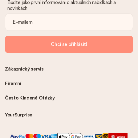
Buďte jako první informováni o aktuálních nabídkách a
novinkách
Je faktura odeslána spolu s objednávkou?
S objednávkou není odeslána žádná faktura. Fakturu obdržíte
vždy v potvrzovacím e-mailu a vždy ji najdete ve svém účtu
MySurprise. To znamená, že můžete dar doručit přímo
příjemci, což je opravdovým překvapením!
Chci se přihlásit!
Zákaznický servis
Firemní
Často Kladené Otázky
YourSurprise