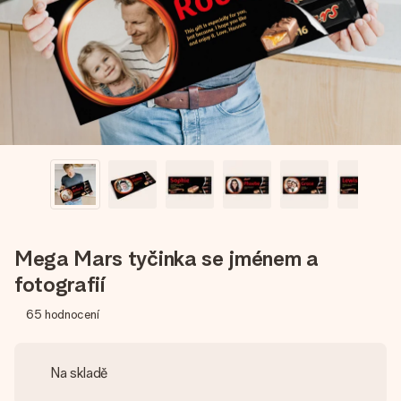
jménem, vaší fotografií nebo vzkazem, který doopravdy
zahřeje u srdce. Žádné zbytečné složitosti, jen spousta
lásky pro daný okamžik.
Mega Mars tyčinka se jménem a
fotografií
65
hodnocení
Na skladě