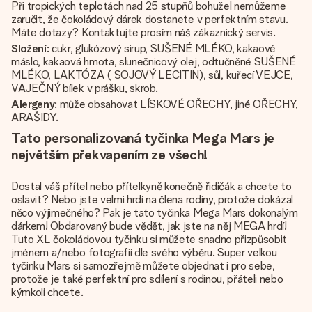
Při tropických teplotách nad 25 stupňů bohužel nemůžeme
zaručit, že čokoládový dárek dostanete v perfektním stavu.
Máte dotazy? Kontaktujte prosím náš zákaznický servis.
Složení
: cukr, glukózový sirup, SUŠENÉ MLÉKO, kakaové
máslo, kakaová hmota, slunečnicový olej, odtučněné SUŠENÉ
MLÉKO, LAKTÓZA ( SOJOVÝ LECITIN), sůl, kuřecí VEJCE,
VAJEČNÝ bílek v prášku, skrob.
Alergeny
: může obsahovat LÍSKOVÉ OŘECHY, jiné OŘECHY,
ARAŠIDY.
Tato personalizovaná tyčinka Mega Mars je
největším překvapením ze všech!
Dostal váš přítel nebo přítelkyně konečně řidičák a chcete to
oslavit? Nebo jste velmi hrdí na člena rodiny, protože dokázal
něco výjimečného? Pak je tato tyčinka Mega Mars dokonalým
dárkem! Obdarovaný bude vědět, jak jste na něj MEGA hrdí!
Tuto XL čokoládovou tyčinku si můžete snadno přizpůsobit
jménem a/nebo fotografií dle svého výběru. Super velkou
tyčinku Mars si samozřejmě můžete objednat i pro sebe,
protože je také perfektní pro sdílení s rodinou, přáteli nebo
kýmkoli chcete.