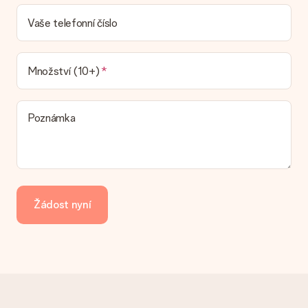
Jaká je dodací lhůta a kdy dostávám dárek?
Dodací lhůtu naleznete na stránce produktu. Můžete věřit, že
Vaše telefonní číslo
náš dopravce vám dodá váš dárek.
Jaké možnosti doručení si mohu vybrat?
V současné době není možné zvolit možnost doručení. Dárek,
Množství (10+)
který chcete objednat, je buď odeslán jako balíček nebo jako
doručování poštovní schránky. Chcete vědět, na kterou
možnost spadá vaše objednávka? Kontaktujte prosím náš
Poznámka
zákaznický servis.
Platba
Jak mohu zaplatit objednávku?
Nabízíme následující způsoby platby: iDeal, Paypal, kreditní
kartu, fakturu přes Klarna nebo ruční převod. V případě ručního
Žádost nyní
převodu platby prosím vezměte v úvahu dodací lhůtu 3 dny
navíc.
Dostal dar
Co když ten dar není zcela podle mých představ?
Litujeme, že váš dar není podle vašich představ. Obraťte se
prosím na náš zákaznický servis, který vám rád pomůže najít
vhodné řešení.