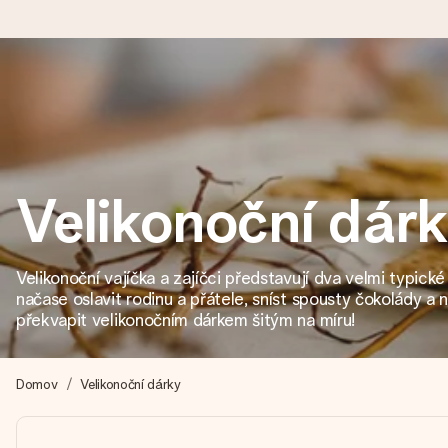
Objednejte dnes, odešleme do 1 prac. dne
Váš dárek vytvoříme s láskou a bleskově odešleme – abyste ho m
Velikonoční dár
4,8 (na základě +15 000 recenzí)
Naše dárky inspirují. Zákazníci nás na Google Reviews hodnotí
Velikonoční vajíčka a zajíčci představují dva velmi typick
načase oslavit rodinu a přátele, sníst spousty čokolády 
překvapit velikonočním dárkem šitým na míru!
Přáníčko zdarma
Vytvořte něco jedinečného během několika kroků – s jejím jmén
Domov
Velikonoční dárky
okamžik.