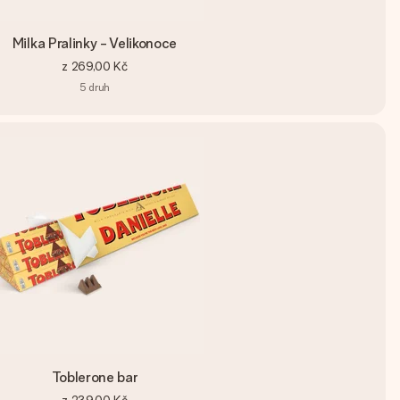
Milka Pralinky - Velikonoce
z
269,00 Kč
5
druh
Toblerone bar