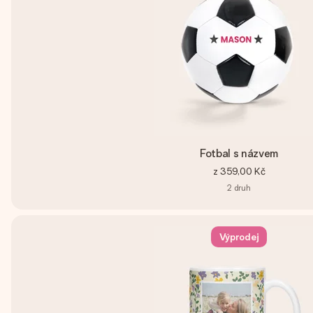
Fotbal s názvem
z
359,00 Kč
2
druh
Výprodej