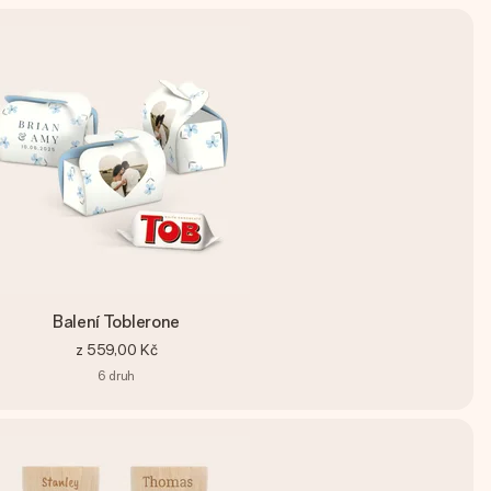
Balení Toblerone
z
559,00 Kč
6
druh