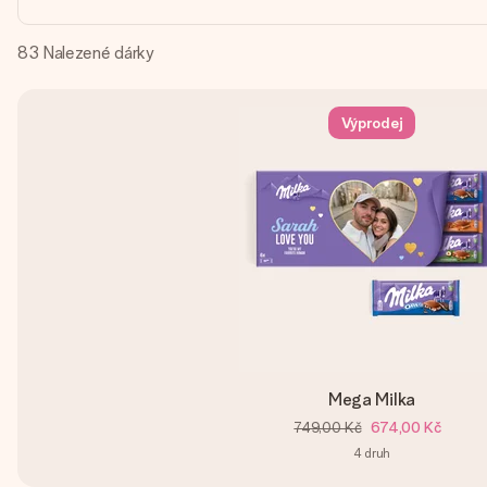
83
Nalezené dárky
Výprodej
Mega Milka
749,00 Kč
674,00 Kč
4
druh