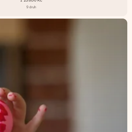
z
239,00 Kč
9
druh