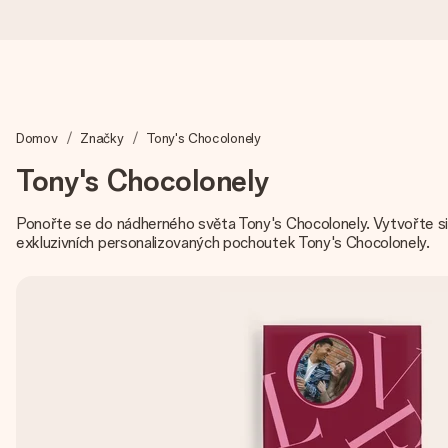
Objednejte dnes, odešleme do 1 prac. dne
Domov
Značky
Tony's Chocolonely
Váš dárek vytvoříme s láskou a bleskově odešleme – abyste ho m
Tony's Chocolonely
Ponořte se do nádherného světa Tony's Chocolonely. Vytvořte si 
4,8 (na základě +15 000 recenzí)
exkluzivních personalizovaných pochoutek Tony's Chocolonely.
Naše dárky inspirují. Zákazníci nás na Google Reviews hodnotí
Přáníčko zdarma
Vytvořte něco jedinečného během několika kroků – s jejím jmén
okamžik.