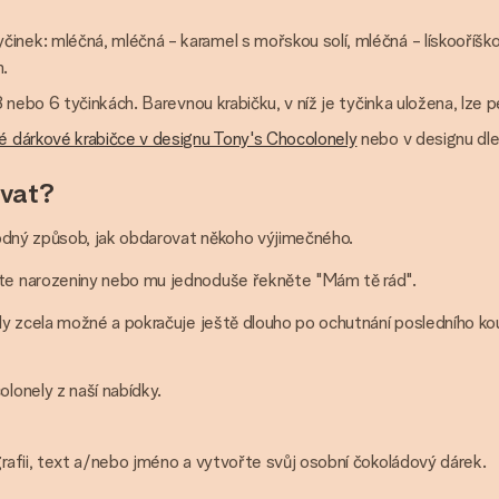
nek: mléčná, mléčná - karamel s mořskou solí, mléčná - lískooříšk
.
 3 nebo 6 tyčinkách. Barevnou krabičku, v níž je tyčinka uložena, lze 
é dárkové krabičce v designu Tony's Chocolonely
nebo v designu dle
ovat?
hodný způsob, jak obdarovat někoho výjimečného.
te narozeniny nebo mu jednoduše řekněte "Mám tě rád".
y zcela možné a pokračuje ještě dlouho po ochutnání posledního kou
lonely z naší nabídky.
grafii, text a/nebo jméno a vytvořte svůj osobní čokoládový dárek.