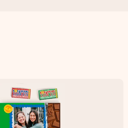
. Žádné zbytečné složitosti, jen spousta lásky pro daný