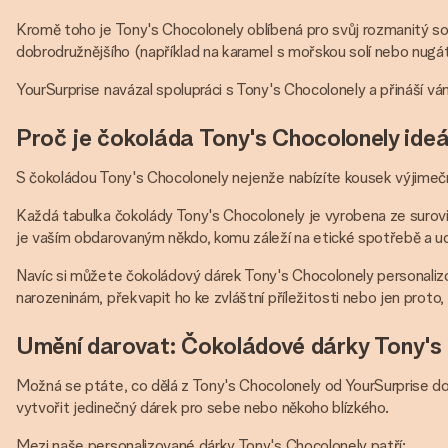
Kromě toho je Tony's Chocolonely oblíbená pro svůj rozmanitý so
dobrodružnějšího (například na karamel s mořskou solí nebo nug
YourSurprise navázal spolupráci s Tony's Chocolonely a přináší v
Proč je čokoláda Tony's Chocolonely ide
S čokoládou Tony's Chocolonely nejenže nabízíte kousek výjimečně
Každá tabulka čokolády Tony's Chocolonely je vyrobena ze surovin
je vaším obdarovaným někdo, komu záleží na etické spotřebě a udr
Navíc si můžete čokoládový dárek Tony's Chocolonely personalizo
narozeninám, překvapit ho ke zvláštní příležitosti nebo jen proto,
Umění darovat: Čokoládové dárky Tony's 
Možná se ptáte, co dělá z Tony's Chocolonely od YourSurprise do
vytvořit jedinečný dárek pro sebe nebo někoho blízkého.
Mezi naše personalizované dárky Tony's Chocolonely patří: