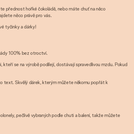
áváte přednost hořké čokoládě, nebo máte chuť na něco
jdete něco právě pro vás.
é tyčinky a dárky!
olády 100% bez otroctví.
 kteří se na výrobě podílejí, dostávají spravedlivou mzdu. Pokud
ebo text. Skvělý dárek, kterým můžete někomu popřát k
lonely, pečlivě vybraných podle chuti a balení, takže můžete