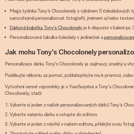
Mega tyčinka Tony's Chocolonely s výběrem 5 čokoládových tyči
samozřejmě personalizovat fotografií, jménem a/nebo textem
Dárková krabička Tony's Chocolonely
je k dispozici v balení po
Personalizovaná tabulka čokolády v jedinečné a
personalizovan
Jak mohu Tony's Chocolonely personaliz
Personalizace dárku Tony's Chocolonely je zajímavý, snadný a v
Poděkujte někomu za pomoc, poblahopřejte mu k promoci, oslav
Vytvoření cenné vzpomínky je s YourSurprise a Tony's Chocolonel
Chocolonely, stačí:
Vyberte si jeden z našich personalizovaných dárků Tony's Choco
Vyberte variantu dárku a vstupte do editoru
Vyberte si jeden z návrhů v našem editoru, přidejte svou foto
Zkontrolujte náhled svého dárku a objednejte!