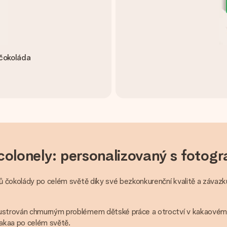
 čokoláda
colonely: personalizovaný s fotog
ků čokolády po celém světě díky své bezkonkurenční kvalitě a závazk
rustrován chmurným problémem dětské práce a otroctví v kakaovém pr
akaa po celém světě.