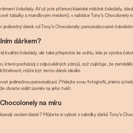
rtiment čokolády. Ať už jste příznivci klasické mléčné čokolády, d
átové tabulky s mandlovým medem), v nabídce Tony's Chocolonely na
ám jedinečný dárek od Tony's Chocolonely: personalizované čokoládov
álním dárkem?
 kvalitní čokolády, ale také přispíváte ke světu, kde je výroba čok
, které pocházejí z odpovědných zdrojů, což zajišťuje, že zemědělci,
žitelnosti, může být tento dárek ideální.
vat jedinečnou personalizací. Přidejte svou fotografii, jméno a/n
 že chcete vidět úsměv na jeho tváři.
Chocolonely na míru
konalý osobní dárek? Můžete si vybrat z nabídky dárků Tony's Choco