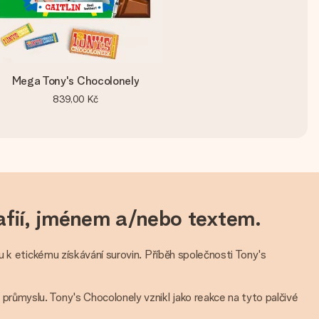
Mega Tony's Chocolonely
839,00 Kč
rafií, jménem a/nebo textem.
u k etickému získávání surovin. Příběh společnosti Tony's
ůmyslu. Tony's Chocolonely vznikl jako reakce na tyto palčivé