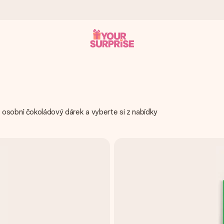
ohli darovat právě v tu správnou chvíli, kdy na tom nejvíc záleží.
osobní čokoládový dárek a vyberte si z nabídky
 známkou 4,8.
em, vaší fotografií nebo vzkazem, který doopravdy zahřeje u srdce