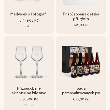
Medvídek s fotografií
Přizpůsobená dětská
přikrývka
z
449,00 Kč
749,00 Kč
2
druh
Přizpůsobené
Sada
sklenice na bílé víno
personalizovaných piv
z
289,00 Kč
679,00 Kč
12
druh