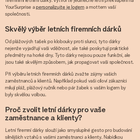
firemními letními dárky. Vytvořte jedinečné letní překvapení na
YourSurprise a
personalizujte je logem
a mottem vaší
společnosti.
Skvělý výběr letních firemních dárků
Od plážových tašek po klobouky proti slunci, tyto dárky
nejenže vyjadřují vaši vděčnost, ale také poskytují praktické
předměty na horké dny. Tyto dárky nejsou pouze funkční, ale
jsou také skvělým způsobem, jak propagovat vaši společnost.
Při výběru letních firemních dárků zvažte zájmy vašich
zaměstnanců a klientů. Například pokud vaši cíloví zákazníci
milují pláž, plážový ručník nebo pár žabek s vaším logem by
byly skvělou volbou.
Proč zvolit letní dárky pro vaše
zaměstnance a klienty?
Letní firemní dárky slouží jako smysluplné gesto pro budování
silnějších vztahů s vašimi zaměstnanci a klienty. Nabídkou