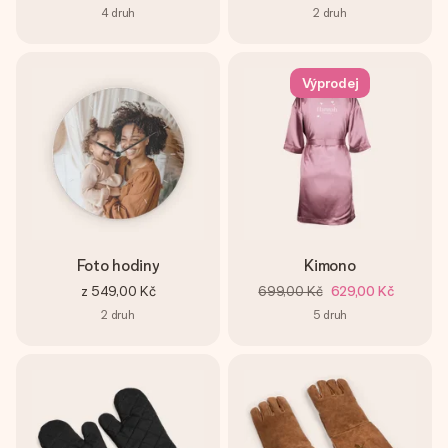
4
druh
2
druh
Výprodej
Foto hodiny
Kimono
z
549,00 Kč
699,00 Kč
629,00 Kč
2
druh
5
druh