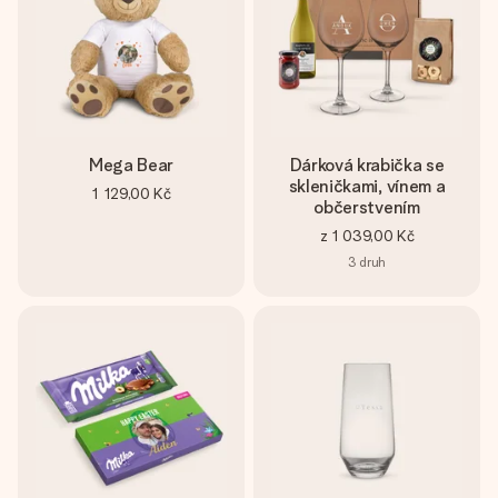
Mega Bear
Dárková krabička se
skleničkami, vínem a
1 129,00 Kč
občerstvením
z
1 039,00 Kč
3
druh