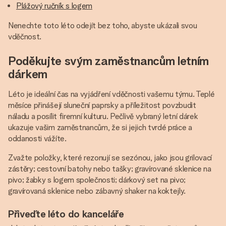
Plážový ručník s logem
Nenechte toto léto odejít bez toho, abyste ukázali svou
vděčnost.
Poděkujte svým zaměstnancům letním
dárkem
Léto je ideální čas na vyjádření vděčnosti vašemu týmu. Teplé
měsíce přinášejí sluneční paprsky a příležitost povzbudit
náladu a posílit firemní kulturu. Pečlivě vybraný letní dárek
ukazuje vašim zaměstnancům, že si jejich tvrdé práce a
oddanosti vážíte.
Zvažte položky, které rezonují se sezónou, jako jsou grilovací
zástěry; cestovní batohy nebo tašky; gravírované sklenice na
pivo; žabky s logem společnosti; dárkový set na pivo;
gravírovaná sklenice nebo zábavný shaker na koktejly.
Přiveďte léto do kanceláře