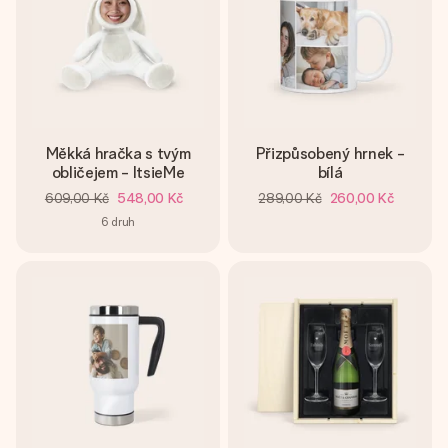
Měkká hračka s tvým
Přizpůsobený hrnek -
obličejem - ItsieMe
bílá
609,00 Kč
548,00 Kč
289,00 Kč
260,00 Kč
6
druh