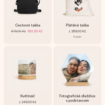
Cestovní taška
Plátěná taška
979,00 Kč
881,00 Kč
z
289,00 Kč
6
druh
Květináč
Fotografická dlaždice
s podstavcem
z
249,00 Kč