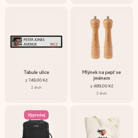
Tabule ulice
Mlýnek na pepř se
jménem
z
749,00 Kč
z
489,00 Kč
2
druh
2
druh
Výprodej