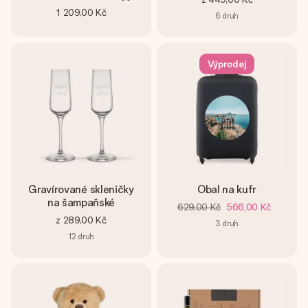
1 209,00 Kč
6
druh
Výprodej
Gravírované skleničky
Obal na kufr
na šampaňské
629,00 Kč
566,00 Kč
z
289,00 Kč
3
druh
12
druh