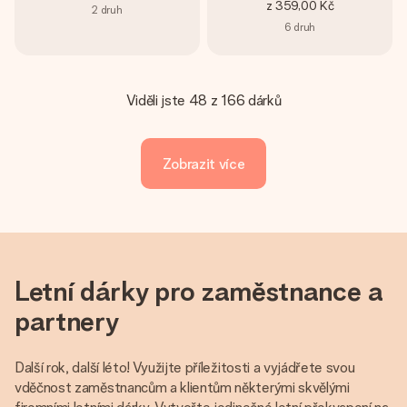
z
359,00 Kč
2
druh
6
druh
Viděli jste 48 z 166 dárků
Zobrazit více
Letní dárky pro zaměstnance a
partnery
Další rok, další léto! Využijte příležitosti a vyjádřete svou
vděčnost zaměstnancům a klientům některými skvělými