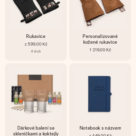
Rukavice
Personalizované
kožené rukavice
z
599,00 Kč
1 219,00 Kč
4
druh
Dárkové balení se
Notebook s názvem
skleničkami a koktejly
z
449,00 Kč