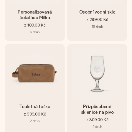
Personalizovaná
Osobní vodní sklo
čokoláda Milka
z
299,00 Kč
z
189,00 Kč
16
druh
6
druh
Toaletná taška
Přizpůsobené
sklenice na pivo
z
999,00 Kč
z
309,00 Kč
2
druh
4
druh