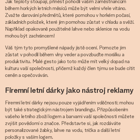
Jak teploty stoupají, přinést pohodlí vašim zaměstnancům
během horkých letních měsíců může být velmi vřele vítáno.
Zvažte darování předmětů, které pomohou v horkém počasí,
základních položek, které jim pomohou zůstat v chladu a svěží.
Například opakovaně použitelné lahve nebo sklenice na vodu
mohou být zachráncem!
Váš tým tyto promyšlené nápady jistě ocení. Pomozte jim
zůstat v pohodlí během vlny veder a povzbuďte morálku a
produktivitu. Malé gesto jako toto může mít velký dopad na
kulturu vaší společnosti, přičemž každý člen týmu se bude cítit
ceněn a opečováván.
Firemní letní dárky jako nástroj reklamy
Firemní letní dárky nejsou pouze vyjádřením vděčnosti; mohou
být také strategickým nástrojem brandingu. Přizpůsobením
vašeho letního zboží logem a barvami vaší společnosti můžete
zvýšit povědomí o značce. Představte si, jak rozdáváte
personalizované žabky, lahve na vodu, trička a další letní
položky s vaším logem.