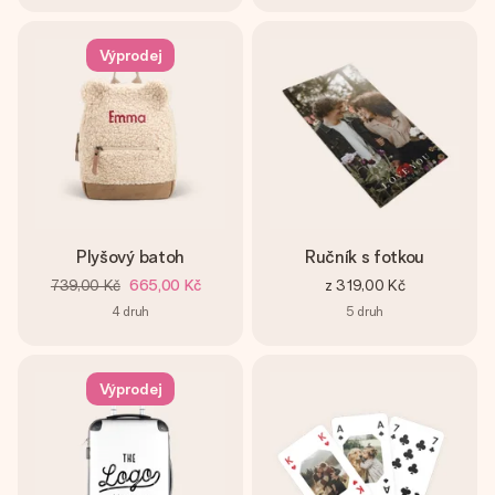
Výprodej
Plyšový batoh
Ručník s fotkou
739,00 Kč
665,00 Kč
z
319,00 Kč
4
druh
5
druh
Výprodej