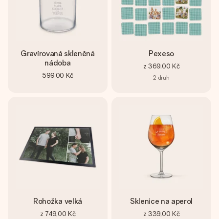
Gravírovaná skleněná
Pexeso
nádoba
z
369,00 Kč
599,00 Kč
2
druh
Rohožka velká
Sklenice na aperol
z
749,00 Kč
z
339,00 Kč