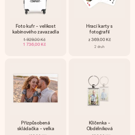
Foto kufr - velikost
Hrací karty s
kabinového zavazadla
fotografií
1 929,00 Kč
z
369,00 Kč
1 736,00 Kč
2
druh
Přizpůsobená
Klíčenka -
skládačka - velka
Obdélníková