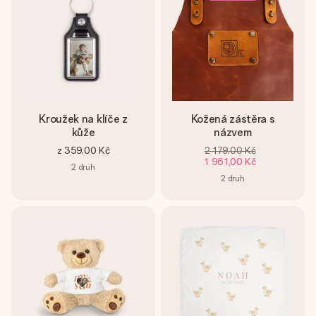
Kroužek na klíče z
Kožená zástěra s
kůže
názvem
z
359,00 Kč
2 179,00 Kč
1 961,00 Kč
2
druh
2
druh