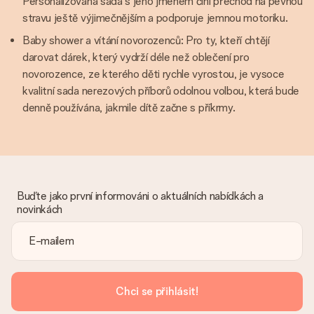
Personalizovaná sada s jeho jménem činí přechod na pevnou
stravu ještě výjimečnějším a podporuje jemnou motoriku.
Baby shower a vítání novorozenců: Pro ty, kteří chtějí
darovat dárek, který vydrží déle než oblečení pro
novorozence, ze kterého děti rychle vyrostou, je vysoce
kvalitní sada nerezových příborů odolnou volbou, která bude
denně používána, jakmile dítě začne s příkrmy.
Buďte jako první informováni o aktuálních nabídkách a
novinkách
Chci se přihlásit!