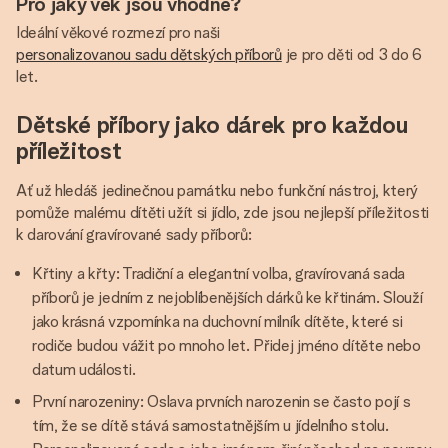
Pro jaký věk jsou vhodné?
Ideální věkové rozmezí pro naši
personalizovanou sadu dětských příborů
je pro děti od 3 do 6
let.
Dětské příbory jako dárek pro každou
příležitost
Ať už hledáš jedinečnou památku nebo funkční nástroj, který
pomůže malému dítěti užít si jídlo, zde jsou nejlepší příležitosti
k darování gravírované sady příborů:
Křtiny a křty: Tradiční a elegantní volba, gravírovaná sada
příborů je jedním z nejoblíbenějších dárků ke křtinám. Slouží
jako krásná vzpomínka na duchovní milník dítěte, které si
rodiče budou vážit po mnoho let. Přidej jméno dítěte nebo
datum události.
První narozeniny: Oslava prvních narozenin se často pojí s
tím, že se dítě stává samostatnějším u jídelního stolu.