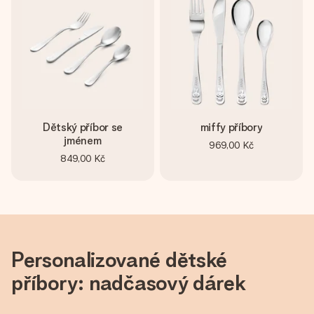
jménem, vaší fotografií nebo vzkazem, který doopravdy
zahřeje u srdce. Žádné zbytečné složitosti, jen spousta
lásky pro daný okamžik.
Dětský příbor se
miffy příbory
jménem
969,00 Kč
849,00 Kč
Personalizované dětské
příbory: nadčasový dárek