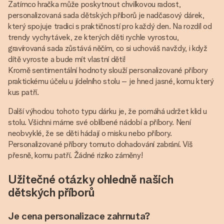
Zatímco hračka může poskytnout chvilkovou radost,
personalizovaná sada dětských příborů je nadčasový dárek,
který spojuje tradici s praktičností pro každý den. Na rozdíl od
trendy vychytávek, ze kterých děti rychle vyrostou,
gravírovaná sada zůstává něčím, co si uchováš navždy, i když
dítě vyroste a bude mít vlastní děti!
Kromě sentimentální hodnoty slouží personalizované příbory
praktickému účelu u jídelního stolu – je hned jasné, komu který
kus patří.
Další výhodou tohoto typu dárku je, že pomáhá udržet klid u
stolu. Všichni máme své oblíbené nádobí a příbory. Není
neobvyklé, že se děti hádají o misku nebo příbory.
Personalizované příbory tomuto dohadování zabrání. Víš
přesně, komu patří. Žádné riziko záměny!
Užitečné otázky ohledně našich
dětských příborů
Je cena personalizace zahrnuta?