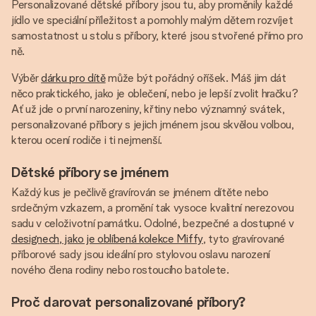
Personalizované dětské příbory jsou tu, aby proměnily každé
jídlo ve speciální příležitost a pomohly malým dětem rozvíjet
samostatnost u stolu s příbory, které jsou stvořené přímo pro
ně.
Výběr
dárku pro dítě
může být pořádný oříšek. Máš jim dát
něco praktického, jako je oblečení, nebo je lepší zvolit hračku?
Ať už jde o první narozeniny, křtiny nebo významný svátek,
personalizované příbory s jejich jménem jsou skvělou volbou,
kterou ocení rodiče i ti nejmenší.
Dětské příbory se jménem
Každý kus je pečlivě gravírován se jménem dítěte nebo
srdečným vzkazem, a promění tak vysoce kvalitní nerezovou
sadu v celoživotní památku. Odolné, bezpečné a dostupné v
designech, jako je oblíbená kolekce Miffy
, tyto gravírované
příborové sady jsou ideální pro stylovou oslavu narození
nového člena rodiny nebo rostoucího batolete.
Proč darovat personalizované příbory?