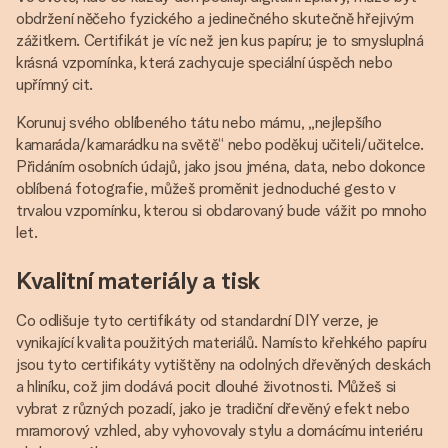
obdržení něčeho fyzického a jedinečného skutečně hřejivým
zážitkem. Certifikát je víc než jen kus papíru; je to smysluplná
krásná vzpomínka, která zachycuje speciální úspěch nebo
upřímný cit.
Korunuj svého oblíbeného tátu nebo mámu, „nejlepšího
kamaráda/kamarádku na světě“ nebo poděkuj učiteli/učitelce.
Přidáním osobních údajů, jako jsou jména, data, nebo dokonce
oblíbená fotografie, můžeš proměnit jednoduché gesto v
trvalou vzpomínku, kterou si obdarovaný bude vážit po mnoho
let.
Kvalitní materiály a tisk
Co odlišuje tyto certifikáty od standardní DIY verze, je
vynikající kvalita použitých materiálů. Namísto křehkého papíru
jsou tyto certifikáty vytištěny na odolných dřevěných deskách
a hliníku, což jim dodává pocit dlouhé životnosti. Můžeš si
vybrat z různých pozadí, jako je tradiční dřevěný efekt nebo
mramorový vzhled, aby vyhovovaly stylu a domácímu interiéru