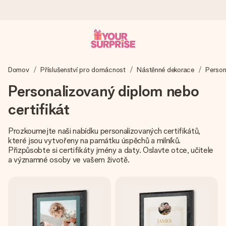
Objednejte dnes, odešleme do 1 prac. dne
Domov
Příslušenství pro domácnost
Nástěnné dekorace
Person
Váš dárek vytvoříme s láskou a bleskově odešleme –
abyste ho mohli darovat právě v tu správnou chvíli, kdy na
Personalizovaný diplom nebo
tom nejvíc záleží.
certifikát
Prozkoumejte naši nabídku personalizovaných certifikátů,
4,8 (na základě +15 000 recenzí)
které jsou vytvořeny na památku úspěchů a milníků.
Naše dárky inspirují. Zákazníci nás na Google Reviews
Přizpůsobte si certifikáty jmény a daty. Oslavte otce, učitele
hodnotí známkou 4,8.
a významné osoby ve vašem životě.
Přáníčko zdarma
Vytvořte něco jedinečného během několika kroků – s jejím