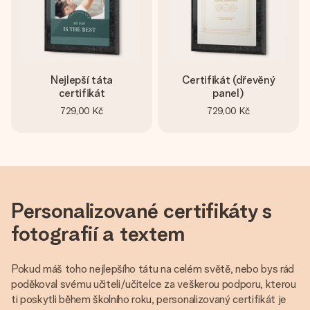
jménem, vaší fotografií nebo vzkazem, který doopravdy
zahřeje u srdce. Žádné zbytečné složitosti, jen spousta
lásky pro daný okamžik.
Nejlepší táta
Certifikát (dřevěný
certifikát
panel)
729,00 Kč
729,00 Kč
Personalizované certifikáty s
fotografií a textem
Pokud máš toho nejlepšího tátu na celém světě, nebo bys rád
poděkoval svému učiteli/učitelce za veškerou podporu, kterou
ti poskytli během školního roku, personalizovaný certifikát je