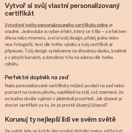
Vytvoř si svůj vlastní personalizovaný
certifikát
Vytvoření tvého personalizovaného certifikátu online
je
snadné. Jednoduše si vyber efekt, který se ti líbí – s efektem
dřeva nebo mramoru, zvol si svůj design, přidej jednu nebo
více fotografií, text dle tvého výběru a tvůj certifikát je
připraven. Tvůj design vytiskneme na dřevěnou desku, kvalitně
a v plných barvách, a doručíme ti ho na adresu dle tvého
výběru.
Perfektní doplněk na zeď
Naše personalizované certifikáty můžeš pověsit na zeď nebo
postavit na rovnou plochu, například na stůl, což znamená, že
se budou skvěle vyjímat v jakémkoli prostředí. Jak úžasné je
dostat certifikát za to, že jsi prostě úžasný/úžasná?
Korunuj ty nejlepší lidi ve svém světě
Ve světě, kde se každý den posílají digitální zprávy, může být