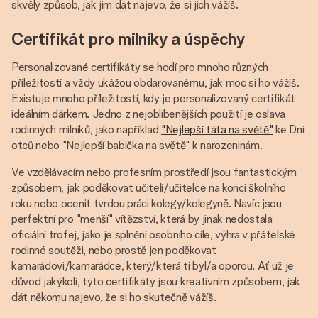
skvělý způsob, jak jim dát najevo, že si jich vážíš.
Certifikát pro milníky a úspěchy
Personalizované certifikáty se hodí pro mnoho různých
příležitostí a vždy ukážou obdarovanému, jak moc si ho vážíš.
Existuje mnoho příležitostí, kdy je personalizovaný certifikát
ideálním dárkem. Jedno z nejoblíbenějších použití je oslava
rodinných milníků, jako například
"Nejlepší táta na světě"
ke Dni
otců nebo "Nejlepší babička na světě" k narozeninám.
Ve vzdělávacím nebo profesním prostředí jsou fantastickým
způsobem, jak poděkovat učiteli/učitelce na konci školního
roku nebo ocenit tvrdou práci kolegy/kolegyně. Navíc jsou
perfektní pro "menší" vítězství, která by jinak nedostala
oficiální trofej, jako je splnění osobního cíle, výhra v přátelské
rodinné soutěži, nebo prostě jen poděkovat
kamarádovi/kamarádce, který/která ti byl/a oporou. Ať už je
důvod jakýkoli, tyto certifikáty jsou kreativním způsobem, jak
dát někomu najevo, že si ho skutečně vážíš.