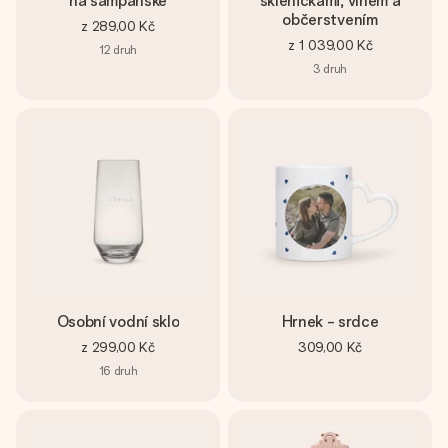
na šampaňské
skleničkami, vínem a
občerstvením
z
289,00 Kč
z
1 039,00 Kč
12
druh
3
druh
Osobní vodní sklo
Hrnek - srdce
z
299,00 Kč
309,00 Kč
16
druh