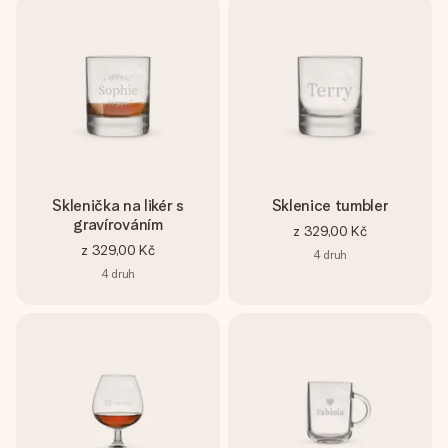
Sklenička na likér s
Sklenice tumbler
gravírováním
z
329,00 Kč
z
329,00 Kč
4
druh
4
druh