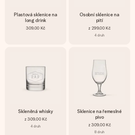
Plastová sklenice na
Osobní sklenice na
long drink
pití
309,00 Kč
z
299,00 Kč
4
druh
Skleněná whisky
Sklenice na řemeslné
pivo
z
309,00 Kč
z
309,00 Kč
4
druh
8
druh