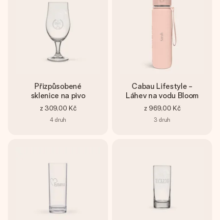
Přizpůsobené
Cabau Lifestyle -
sklenice na pivo
Láhev na vodu Bloom
z
309,00 Kč
z
969,00 Kč
4
druh
3
druh