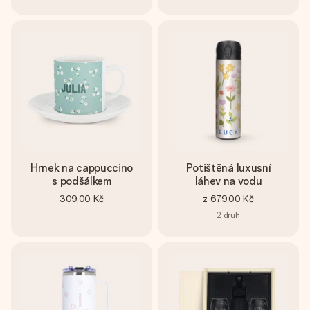
Hrnek na cappuccino
Potištěná luxusní
s podšálkem
láhev na vodu
309,00 Kč
z
679,00 Kč
2
druh