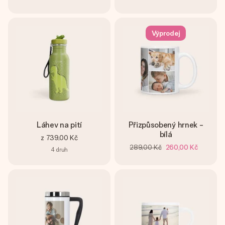
Výprodej
Láhev na pití
Přizpůsobený hrnek -
bílá
z
739,00 Kč
289,00 Kč
260,00 Kč
4
druh