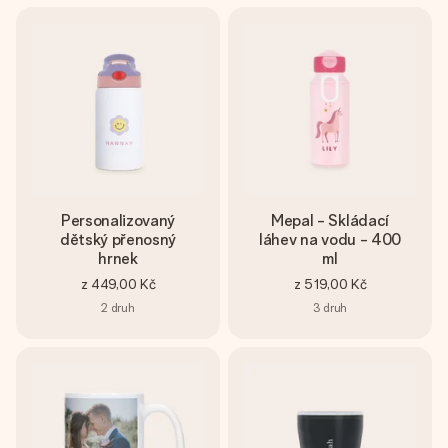
Personalizovaný
Mepal - Skládací
dětský přenosný
láhev na vodu - 400
hrnek
ml
z
449,00 Kč
z
519,00 Kč
2
druh
3
druh