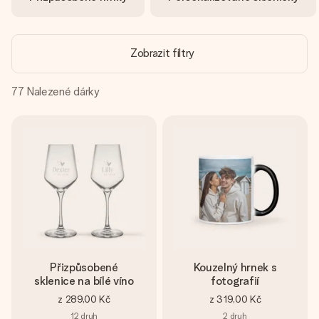
jménem, vaší fotografií nebo vzkazem, který doopravdy
zahřeje u srdce. Žádné zbytečné složitosti, jen spousta
lásky pro daný okamžik.
Zobrazit filtry
77
Nalezené dárky
Přizpůsobené
Kouzelný hrnek s
sklenice na bílé víno
fotografií
z
289,00 Kč
z
319,00 Kč
12
druh
2
druh