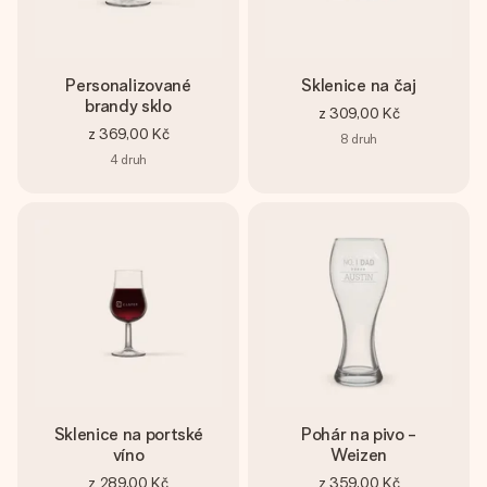
Personalizované
Sklenice na čaj
brandy sklo
z
309,00 Kč
z
369,00 Kč
8
druh
4
druh
Sklenice na portské
Pohár na pivo -
víno
Weizen
z
289,00 Kč
z
359,00 Kč