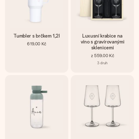
Tumbler s brčkem 1,2l
Luxusní krabice na
víno s gravírovanými
619,00 Kč
sklenicemi
z
559,00 Kč
3
druh