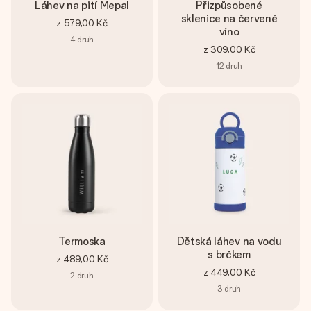
Láhev na pití Mepal
Přizpůsobené
sklenice na červené
z
579,00 Kč
víno
4
druh
z
309,00 Kč
12
druh
Termoska
Dětská láhev na vodu
s brčkem
z
489,00 Kč
z
449,00 Kč
2
druh
3
druh