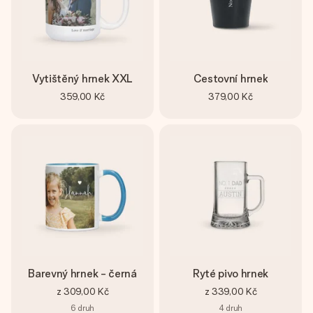
Vytištěný hrnek XXL
Cestovní hrnek
359,00 Kč
379,00 Kč
Barevný hrnek - černá
Ryté pivo hrnek
z
309,00 Kč
z
339,00 Kč
6
druh
4
druh