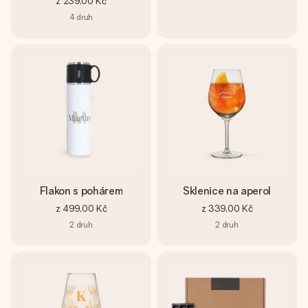
z
239,00 Kč
4
druh
Flakon s pohárem
Sklenice na aperol
z
499,00 Kč
z
339,00 Kč
2
druh
2
druh