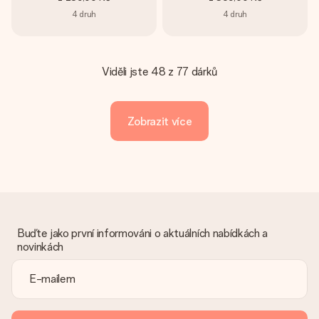
4
druh
4
druh
Viděli jste 48 z 77 dárků
Zobrazit více
Buďte jako první informováni o aktuálních nabídkách a
novinkách