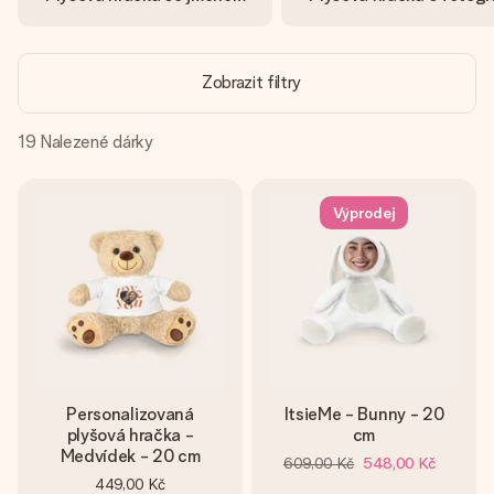
jménem, vaší fotografií nebo vzkazem, který doopravdy
zahřeje u srdce. Žádné zbytečné složitosti, jen spousta
lásky pro daný okamžik.
Zobrazit filtry
19
Nalezené dárky
Výprodej
Personalizovaná
ItsieMe - Bunny - 20
plyšová hračka -
cm
Medvídek - 20 cm
609,00 Kč
548,00 Kč
449,00 Kč