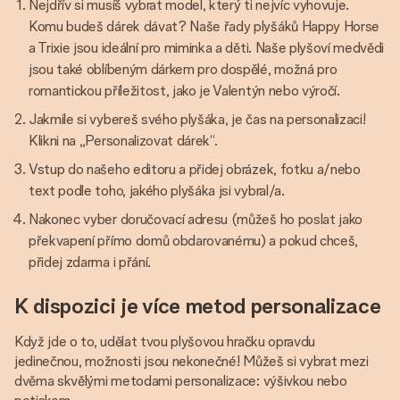
Nejdřív si musíš vybrat model, který ti nejvíc vyhovuje.
Komu budeš dárek dávat? Naše řady plyšáků Happy Horse
a Trixie jsou ideální pro miminka a děti. Naše plyšoví medvědi
jsou také oblíbeným dárkem pro dospělé, možná pro
romantickou příležitost, jako je Valentýn nebo výročí.
Jakmile si vybereš svého plyšáka, je čas na personalizaci!
Klikni na „Personalizovat dárek“.
Vstup do našeho editoru a přidej obrázek, fotku a/nebo
text podle toho, jakého plyšáka jsi vybral/a.
Nakonec vyber doručovací adresu (můžeš ho poslat jako
překvapení přímo domů obdarovanému) a pokud chceš,
přidej zdarma i přání.
K dispozici je více metod personalizace
Když jde o to, udělat tvou plyšovou hračku opravdu
jedinečnou, možnosti jsou nekonečné! Můžeš si vybrat mezi
dvěma skvělými metodami personalizace: výšivkou nebo