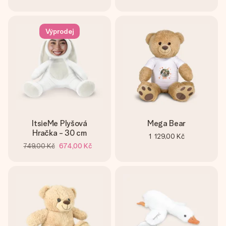
Výprodej
ItsieMe Plyšová
Mega Bear
Hračka - 30 cm
1 129,00 Kč
749,00 Kč
674,00 Kč