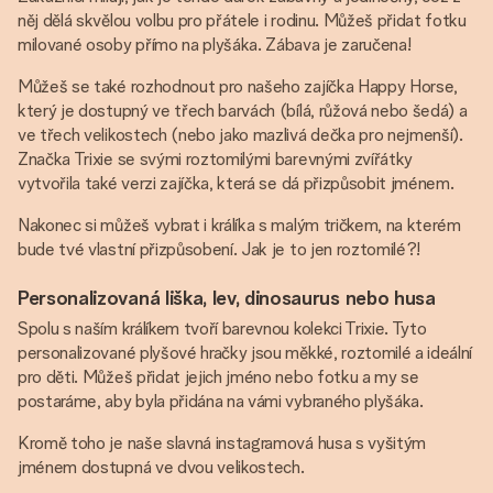
něj dělá skvělou volbu pro přátele i rodinu. Můžeš přidat fotku
milované osoby přímo na plyšáka. Zábava je zaručena!
Můžeš se také rozhodnout pro našeho zajíčka Happy Horse,
který je dostupný ve třech barvách (bílá, růžová nebo šedá) a
ve třech velikostech (nebo jako mazlivá dečka pro nejmenší).
Značka Trixie se svými roztomilými barevnými zvířátky
vytvořila také verzi zajíčka, která se dá přizpůsobit jménem.
Nakonec si můžeš vybrat i králíka s malým tričkem, na kterém
bude tvé vlastní přizpůsobení. Jak je to jen roztomilé?!
Personalizovaná liška, lev, dinosaurus nebo husa
Spolu s naším králíkem tvoří barevnou kolekci Trixie. Tyto
personalizované plyšové hračky jsou měkké, roztomilé a ideální
pro děti. Můžeš přidat jejich jméno nebo fotku a my se
postaráme, aby byla přidána na vámi vybraného plyšáka.
Kromě toho je naše slavná instagramová husa s vyšitým
jménem dostupná ve dvou velikostech.