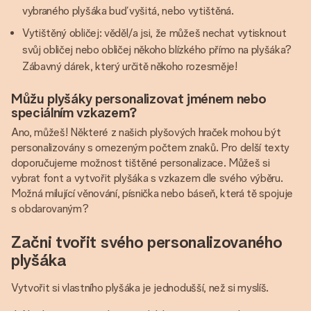
vybraného plyšáka buď vyšitá, nebo vytištěná.
Vytištěný obličej: věděl/a jsi, že můžeš nechat vytisknout
svůj obličej nebo obličej někoho blízkého přímo na plyšáka?
Zábavný dárek, který určitě někoho rozesměje!
Můžu plyšáky personalizovat jménem nebo
speciálním vzkazem?
Ano, můžeš! Některé z našich plyšových hraček mohou být
personalizovány s omezeným počtem znaků. Pro delší texty
doporučujeme možnost tištěné personalizace. Můžeš si
vybrat font a vytvořit plyšáka s vzkazem dle svého výběru.
Možná milující věnování, písnička nebo báseň, která tě spojuje
s obdarovaným?
Začni tvořit svého personalizovaného
plyšáka
Vytvořit si vlastního plyšáka je jednodušší, než si myslíš.