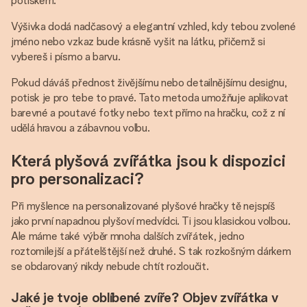
potiskem.
Výšivka dodá nadčasový a elegantní vzhled, kdy tebou zvolené
jméno nebo vzkaz bude krásně vyšit na látku, přičemž si
vybereš i písmo a barvu.
Pokud dáváš přednost živějšímu nebo detailnějšímu designu,
potisk je pro tebe to pravé. Tato metoda umožňuje aplikovat
barevné a poutavé fotky nebo text přímo na hračku, což z ní
udělá hravou a zábavnou volbu.
Která plyšová zvířátka jsou k dispozici
pro personalizaci?
Při myšlence na personalizované plyšové hračky tě nejspíš
jako první napadnou plyšoví medvídci. Ti jsou klasickou volbou.
Ale máme také výběr mnoha dalších zvířátek, jedno
roztomilejší a přátelštější než druhé. S tak rozkošným dárkem
se obdarovaný nikdy nebude chtít rozloučit.
Jaké je tvoje oblíbené zvíře? Objev zvířátka v