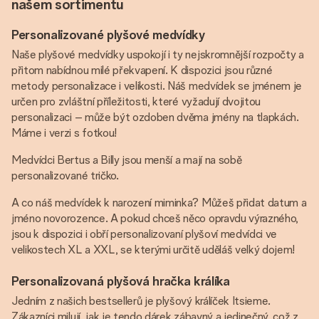
našem sortimentu
Personalizované plyšové medvídky
Naše plyšové medvídky uspokojí i ty nejskromnější rozpočty a
přitom nabídnou milé překvapení. K dispozici jsou různé
metody personalizace i velikosti. Náš medvídek se jménem je
určen pro zvláštní příležitosti, které vyžadují dvojitou
personalizaci – může být ozdoben dvěma jmény na tlapkách.
Máme i verzi s fotkou!
Medvídci Bertus a Billy jsou menší a mají na sobě
personalizované tričko.
A co náš medvídek k narození miminka? Můžeš přidat datum a
jméno novorozence. A pokud chceš něco opravdu výrazného,
jsou k dispozici i obří personalizovaní plyšoví medvídci ve
velikostech XL a XXL, se kterými určitě uděláš velký dojem!
Personalizovaná plyšová hračka králíka
Jedním z našich bestsellerů je plyšový králíček Itsieme.
Zákazníci milují, jak je tendo dárek zábavný a jedinečný, což z