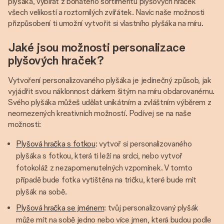
plyšáka, vybírat z bohatého sortimentu plyšových hraček
všech velikostí a roztomilých zvířátek. Navíc naše možnosti
přizpůsobení ti umožní vytvořit si vlastního plyšáka na míru.
Jaké jsou možnosti personalizace
plyšových hraček?
Vytvoření personalizovaného plyšáka je jedinečný způsob, jak
vyjádřit svou náklonnost dárkem šitým na míru obdarovanému.
Svého plyšáka můžeš udělat unikátním a zvláštním výběrem z
neomezených kreativních možností. Podívej se na naše
možnosti:
Plyšová hračka s fotkou
: vytvoř si personalizovaného
plyšáka s fotkou, která ti leží na srdci, nebo vytvoř
fotokoláž z nezapomenutelných vzpomínek. V tomto
případě bude fotka vytištěna na tričku, které bude mít
plyšák na sobě.
Plyšová hračka se jménem
: tvůj personalizovaný plyšák
může mít na sobě jedno nebo více jmen, která budou podle