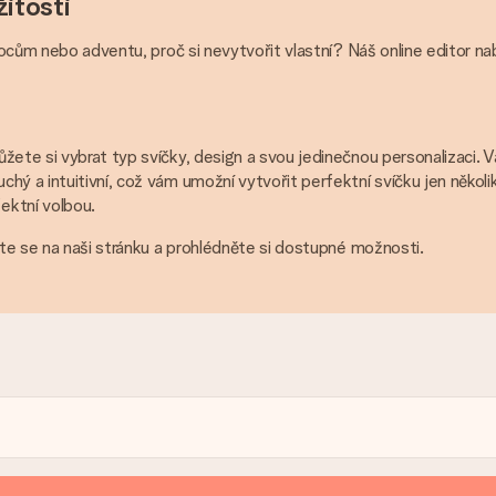
žitosti
onocům nebo adventu, proč si nevytvořit vlastní? Náš online editor n
žete si vybrat typ svíčky, design a svou jedinečnou personalizaci.
ý a intuitivní, což vám umožní vytvořit perfektní svíčku jen několik
ektní volbou.
jte se na naši stránku a prohlédněte si dostupné možnosti.