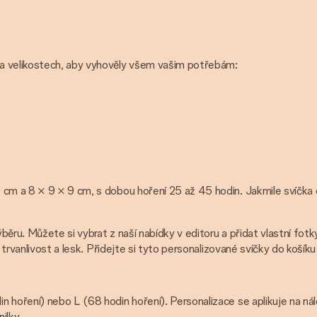
 a velikostech, aby vyhověly všem vašim potřebám:
 cm a 8 × 9 × 9 cm, s dobou hoření 25 až 45 hodin. Jakmile svíčka
ru. Můžete si vybrat z naší nabídky v editoru a přidat vlastní fotky
 trvanlivost a lesk. Přidejte si tyto personalizované svíčky do košíku
n hoření) nebo L (68 hodin hoření). Personalizace se aplikuje na n
ilky.