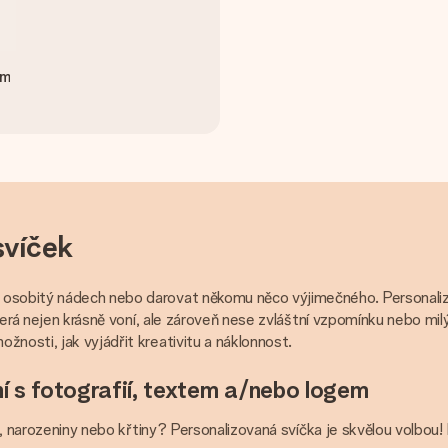
cm
svíček
u osobitý nádech nebo darovat někomu něco výjimečného. Personali
která nejen krásně voní, ale zároveň nese zvláštní vzpomínku nebo mil
nosti, jak vyjádřit kreativitu a náklonnost.
ní s fotografií, textem a/nebo logem
ce, narozeniny nebo křtiny? Personalizovaná svíčka je skvělou volbou!