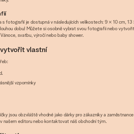
fií
 s fotografií je dostupná v následujících velikostech: 9 × 10 cm, 1
louhou dobu! Můžete si osobně vybrat svou fotografii nebo vytvořit
ad Vánoce, svatbu, výročí nebo baby shower.
vytvořit vlastní
řeb:
d.
krásnější vzpomínky
svíčky jsou obzvláště vhodné jako dárky pro zákazníky a zaměstnanc
e v našem editoru nebo kontaktovat náš obchodní tým.