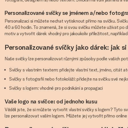
Personalizované svíčky se jménem a/nebo fotogra
Personalizaci si můžete nechat vytisknout přímo na svíčku. Svíčka
40 a 60 hodin. To znamená, že si svou svíčku můžete užívat po d
motiv a vytvořit dárek vhodný pro jakoukoliv příležitost, napříkl
Personalizované svíčky jako dárek: jak si 
Naše svíčky lze personalizovat různými způsoby podle vašich pot
Svíčky s vlastním textem: přidejte vlastní text, jméno, citát at
Svíčky s fotografií nebo fotokoláží: přidejte na svíčku své nej
Svíčky s logem: vhodné pro podnikání a propagaci
Vaše logo na svíčce: od jednoho kusu
Věděli jste, že si můžete vytvořit vlastní svíčky s logem? Tyto 
lze personalizovat vaším logem. Můžete jej vytvořit přímo onlin