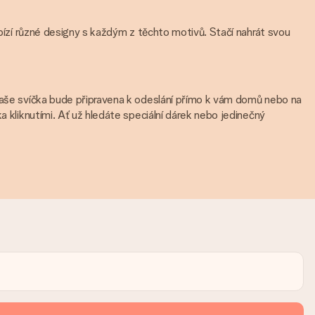
abízí různé designy s každým z těchto motivů. Stačí nahrát svou
 Vaše svíčka bude připravena k odeslání přímo k vám domů nebo na
a kliknutími. Ať už hledáte speciální dárek nebo jedinečný