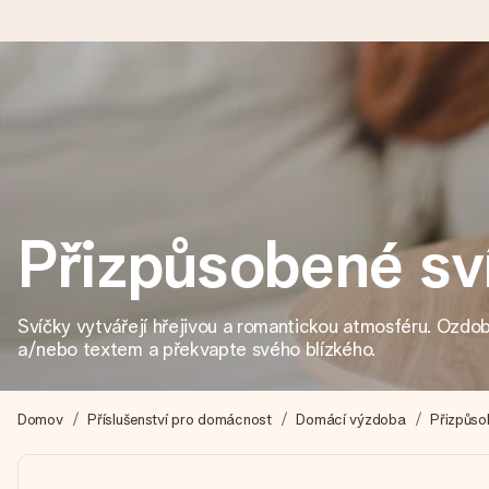
Objednejte dnes, odešleme do 1 prac. dne
Váš dárek vytvoříme s láskou a bleskově odešleme – abyste ho m
Přizpůsobené sv
4,8 (na základě +15 000 recenzí)
Naše dárky inspirují. Zákazníci nás na Google Reviews hodnotí
Svíčky vytvářejí hřejivou a romantickou atmosféru. Ozdobt
a/nebo textem a překvapte svého blízkého.
Přáníčko zdarma
Vytvořte něco jedinečného během několika kroků – s jejím jmén
Domov
Příslušenství pro domácnost
Domácí výzdoba
Přizpůso
okamžik.