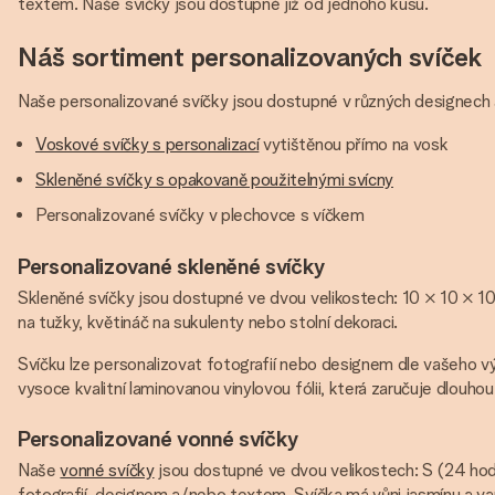
textem. Naše svíčky jsou dostupné již od jednoho kusu.
Náš sortiment personalizovaných svíček
Naše personalizované svíčky jsou dostupné v různých designech
Voskové svíčky s personalizací
vytištěnou přímo na vosk
Skleněné svíčky s opakovaně použitelnými svícny
Personalizované svíčky v plechovce s víčkem
Personalizované skleněné svíčky
Skleněné svíčky jsou dostupné ve dvou velikostech: 10 × 10 × 10
na tužky, květináč na sukulenty nebo stolní dekoraci.
Svíčku lze personalizovat fotografií nebo designem dle vašeho výbě
vysoce kvalitní laminovanou vinylovou fólii, která zaručuje dlouhou
Personalizované vonné svíčky
Naše
vonné svíčky
jsou dostupné ve dvou velikostech: S (24 hodi
fotografií, designem a/nebo textem. Svíčka má vůni jasmínu a van