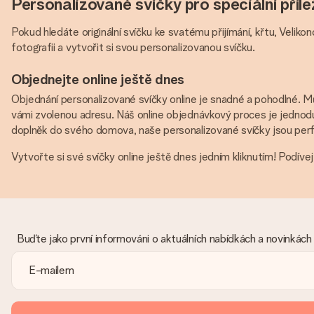
Personalizované svíčky pro speciální příle
Pokud hledáte originální svíčku ke svatému přijímání, křtu, Velik
fotografii a vytvořit si svou personalizovanou svíčku.
Objednejte online ještě dnes
Objednání personalizované svíčky online je snadné a pohodlné. Mů
vámi zvolenou adresu. Náš online objednávkový proces je jednoduch
doplněk do svého domova, naše personalizované svíčky jsou perf
Vytvořte si své svíčky online ještě dnes jedním kliknutím! Podíve
Buďte jako první informováni o aktuálních nabídkách a novinkách