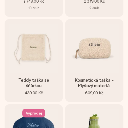
z
749,00 Kč
z
319,00 Kč
10
druh
2
druh
Teddy taška se
Kosmetická taška -
šňůrkou
Plyšový materiál
439,00 Kč
609,00 Kč
Výprodej