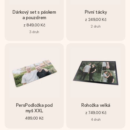
Dárkový set s páskem
Pivní tácky
a pouzdrem
z
249,00 Kč
z
849,00 Kč
2
druh
3
druh
PersPodložka pod
Rohožka velká
myš XXL
z
749,00 Kč
489,00 Kč
4
druh