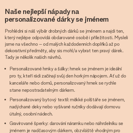
Naše nejlepší nápady na
personalizované dárky se jménem
Prohlédni si náš výběr drobných dárků se jménem a najdi ten,
který nejlépe odpovídá obdarované osobě i příležitosti. Mysleli
jsme na všechno – od malých každodenních doplňků až po
dekorativní předměty, aby sis mohl/a vybrat ten pravý dárek.
Tady je několik našich návrhů.
Personalizované hrnky a šálky: hrnek se jménem je ideální
pro ty, kteří rádi začínají svůj den horkým nápojem. Ať už do
kanceláře nebo domů, personalizovaný hrnek se rychle
stane nepostradatelným dárkem.
Personalizovaný bytový textil: měkké polštáře se jménem, ​​
nadýchané deky nebo vyšívané ručníky dodávají domovu
útulný, osobní nádech.
Gravírované šperky: darování náramku nebo náhrdelníku se
jménem je nadčasovým dárkem, obzvláště vhodným pro