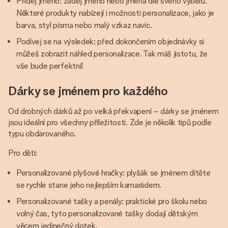
Přidej jméno: zadej jméno nebo jména dle svého výběru.
Některé produkty nabízejí i možnosti personalizace, jako je
barva, styl písma nebo malý vzkaz navíc.
Podívej se na výsledek: před dokončením objednávky si
můžeš zobrazit náhled personalizace. Tak máš jistotu, že
vše bude perfektní!
Dárky se jménem pro každého
Od drobných dárků až po velká překvapení – dárky se jménem
jsou ideální pro všechny příležitosti. Zde je několik tipů podle
typu obdarovaného.
Pro děti:
Personalizované plyšové hračky: plyšák se jménem dítěte
se rychle stane jeho nejlepším kamarádem.
Personalizované tašky a penály: praktické pro školu nebo
volný čas, tyto personalizované tašky dodají dětským
věcem jedinečný dotek.