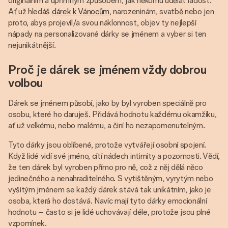
originálním a upřímným způsobem, jak někomu udělat radost.
Ať už hledáš
dárek k Vánocům
, narozeninám, svatbě nebo jen
proto, abys projevil/a svou náklonnost, objev ty nejlepší
nápady na personalizované dárky se jménem a vyber si ten
nejunikátnější.
Proč je dárek se jménem vždy dobrou
volbou
Dárek se jménem působí, jako by byl vyroben speciálně pro
osobu, které ho daruješ. Přidává hodnotu každému okamžiku,
ať už velkému, nebo malému, a činí ho nezapomenutelným.
Tyto dárky jsou oblíbené, protože vytvářejí osobní spojení.
Když lidé vidí své jméno, cítí nádech intimity a pozornosti. Vědí,
že ten dárek byl vyroben přímo pro ně, což z něj dělá něco
jedinečného a nenahraditelného. S vytištěným, vyrytým nebo
vyšitým jménem se každý dárek stává tak unikátním, jako je
osoba, která ho dostává. Navíc mají tyto dárky emocionální
hodnotu – často si je lidé uchovávají déle, protože jsou plné
vzpomínek.