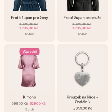
Froté župan pro ženy
Froté župan pro muže
1 339,00 Kč
1 339,00 Kč
1 205,00 Kč
1 205,00 Kč
12
druh
12
druh
Výprodej
Kimono
Kroužek na klíče -
Obdélník
699,00 Kč
629,00 Kč
z
359,00 Kč
5
druh