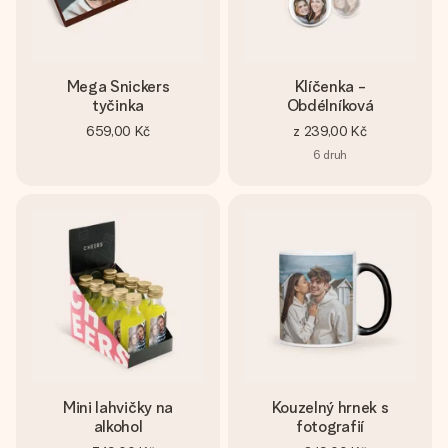
Mega Snickers
Klíčenka -
tyčinka
Obdélníková
659,00 Kč
z
239,00 Kč
6
druh
Mini lahvičky na
Kouzelný hrnek s
alkohol
fotografií