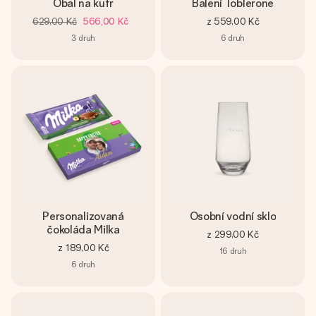
Obal na kufr
Balení Toblerone
629,00 Kč
566,00 Kč
z
559,00 Kč
3
druh
6
druh
Personalizovaná
Osobní vodní sklo
čokoláda Milka
z
299,00 Kč
z
189,00 Kč
16
druh
6
druh