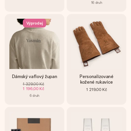
16
druh
Výprodej
Dámský vaflový župan
Personalizované
kožené rukavice
1 329,00 Kč
1 196,00 Kč
1 219,00 Kč
6
druh