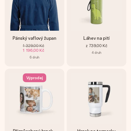
Pánský vaflový župan
Láhev na pití
1 329,00 Kč
z
739,00 Kč
1 196,00 Kč
4
druh
6
druh
Výprodej