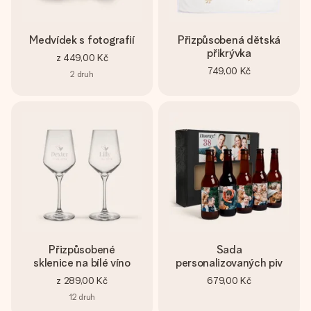
Medvídek s fotografií
Přizpůsobená dětská
přikrývka
z
449,00 Kč
749,00 Kč
2
druh
Přizpůsobené
Sada
sklenice na bílé víno
personalizovaných piv
z
289,00 Kč
679,00 Kč
12
druh