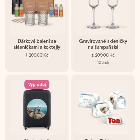
Dárkové balení se
Gravírované skleničky
skleničkami a koktejly
na šampaňské
1 209,00 Kč
z
289,00 Kč
12
druh
Výprodej