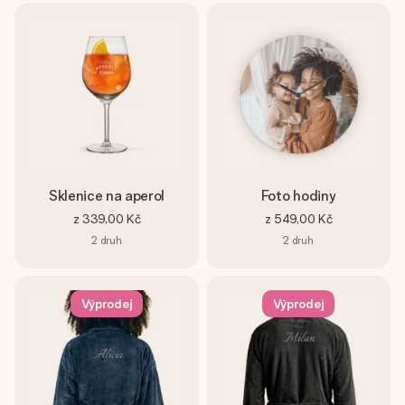
Sklenice na aperol
Foto hodiny
z
339,00 Kč
z
549,00 Kč
2
druh
2
druh
Výprodej
Výprodej