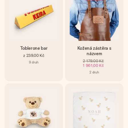
Toblerone bar
Kožená zástěra s
názvem
z
239,00 Kč
2 179,00 Kč
9
druh
1 961,00 Kč
2
druh