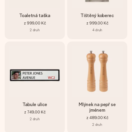
Toaletná taška
Tištěný koberec
z
999,00 Kč
z
999,00 Kč
2
druh
4
druh
Tabule ulice
Mlýnek na pepř se
jménem
z
749,00 Kč
z
489,00 Kč
2
druh
2
druh