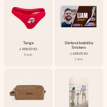
Tanga
Dárková krabička
Snickers
z
469,00 Kč
z
449,00 Kč
6
druh
2
druh