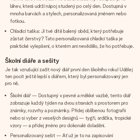
láhev, která udrží nápoj studený po celý den. Dostupná v
mnoha barvách a stylech, personalizovaná jménem nebo
fotkou.
Chladicí taška: Jí tvé dítě balený oběd, který potřebuje
zůstat čerstvý? Tato personalizovaná chladicí taška je
praktické vylepšení, o kterém ani nevědělo, že ho potřebuje.
Školní diáře a sešity
Je tak vzrušující začít nový diář první den školního roku! Udělej
ten pocit ještě lepší s diářem, který byl personalizovaný jen
pro ně.
Školní diář — Dostupný v pevné a měkké vazbě, tento diář
zobrazuje každý týden na dvou stranách s prostorem pro
známky, rozvrhy a poznámky. Přidej oblíbenou fotografii
nebo si vyber z veselých designů — tygři, srdíčka, tropické
vzory — a přidej jméno pro dokonalé doladění.
Personalizovaný sešit — Ať už je to na zapisování