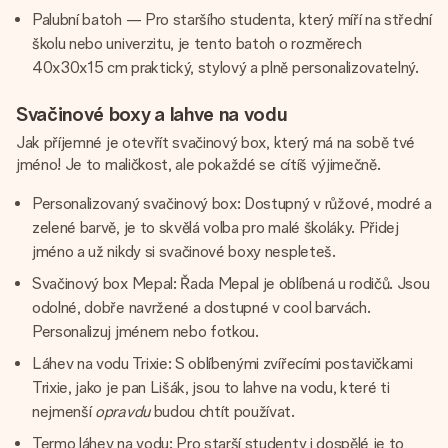
Palubní batoh — Pro staršího studenta, který míří na střední
školu nebo univerzitu, je tento batoh o rozměrech
40x30x15 cm praktický, stylový a plně personalizovatelný.
Svačinové boxy a lahve na vodu
Jak příjemné je otevřít svačinový box, který má na sobě tvé
jméno! Je to maličkost, ale pokaždé se cítíš výjimečně.
Personalizovaný svačinový box: Dostupný v růžové, modré a
zelené barvě, je to skvělá volba pro malé školáky. Přidej
jméno a už nikdy si svačinové boxy nespleteš.
Svačinový box Mepal: Řada Mepal je oblíbená u rodičů. Jsou
odolné, dobře navržené a dostupné v cool barvách.
Personalizuj jménem nebo fotkou.
Láhev na vodu Trixie: S oblíbenými zvířecími postavičkami
Trixie, jako je pan Lišák, jsou to lahve na vodu, které ti
nejmenší
opravdu
budou chtít používat.
Termo láhev na vodu: Pro starší studenty i dospělé je to