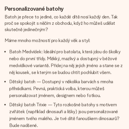
Personalizované batohy
Batoh je přece to jediné, co každé dítě nosí každý den. Tak
proč se spokojit s něčím z obchodu, když ho můžeš udělat
skutečně jedinečným?
Máme mnoho možností pro každý věk a styl:
Batoh Medvídek: Ideální pro batolata, která jdou do školky
nebo do první třídy. Měkký, mazlivý a dostupný v béžové
medvídkové variantě. Přidej na něj jejich jméno a stane se z
něj kousek, se kterým se budou chtít pochlubit všem.
Dětský batoh — Dostupný v několika barvách s mnoha
přihrádkami. Pevná, praktická volba, kterou můžeš
personalizovat jménem, designem nebo fotkou.
Dětský batoh Trixie — Tyto rozkošné batohy s motivem
zvířátek (například dinosauři a lišky) jsou personalizované
jménem tvého malého. Je tvé dítě fanouškem dinosaurů?
Bude nadšené.