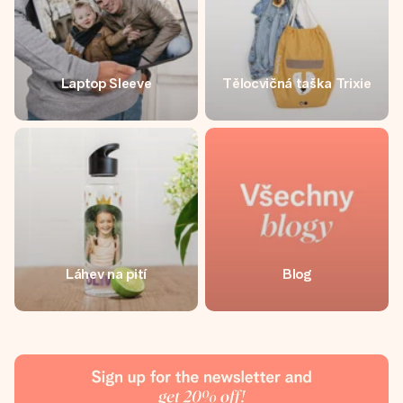
Laptop Sleeve
Tělocvičná taška Trixie
Láhev na pití
Blog