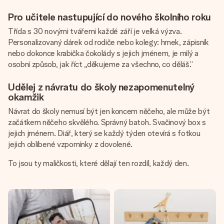
Pro učitele nastupující do nového školního roku
Třída s 30 novými tvářemi každé září je velká výzva.
Personalizovaný dárek od rodiče nebo kolegy: hrnek, zápisník
nebo dokonce krabička čokolády s jejich jménem, je milý a
osobní způsob, jak říct „děkujeme za všechno, co děláš.“
Udělej z návratu do školy nezapomenutelný
okamžik
Návrat do školy nemusí být jen koncem něčeho, ale může být
začátkem něčeho skvělého. Správný batoh. Svačinový box s
jejich jménem. Diář, který se každý týden otevírá s fotkou
jejich oblíbené vzpomínky z dovolené.
To jsou ty maličkosti, které dělají ten rozdíl, každý den.