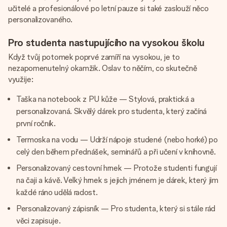
učitelé a profesionálové po letní pauze si také zaslouží něco
personalizovaného.
Pro studenta nastupujícího na vysokou školu
Když tvůj potomek poprvé zamíří na vysokou, je to
nezapomenutelný okamžik. Oslav to něčím, co skutečně
využije:
Taška na notebook z PU kůže — Stylová, praktická a
personalizovaná. Skvělý dárek pro studenta, který začíná
první ročník.
Termoska na vodu — Udrží nápoje studené (nebo horké) po
celý den během přednášek, seminářů a při učení v knihovně.
Personalizovaný cestovní hrnek — Protože studenti fungují
na čaji a kávě. Velký hrnek s jejich jménem je dárek, který jim
každé ráno udělá radost.
Personalizovaný zápisník — Pro studenta, který si stále rád
věci zapisuje.