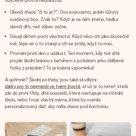
obyčejné prostě nedokážou:
Ukončí chaos "čí to je?". Dva sourozenci, jeden růžový
svačinový box. Znáš to? Když je na něm jméno, hádka
skončí dřív, než vůbec začne.
Dávají dětem pocit vlastnictví. Když něco cítí jako skutečně
své, lépe se o to starají a cítí se jistěji, když to nosí.
Promění první den v událost. Ten moment, kdy tvé dítě
projde školní bránou s batohem s potiskem jeho oblíbené
fotky z prázdnin? To je krásná vzpomínka!
A upřímně? Školní potřeby jsou také skvělými
dárky pro ty nejmenší ve tvém životě
, ať už je to neteř, která
jde do první třídy, dítě sousedů, které nastupuje na střední
školu, nebo tvoje vlastní máma, která by ocenila
personalizovaný diář, aby měla chaos pod kontrolou.