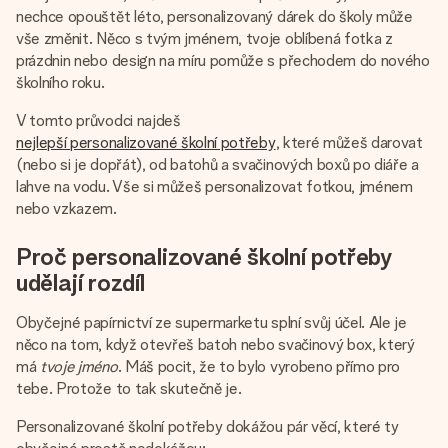
jménem, vaší fotografií nebo vzkazem, který doopravdy
nechce opouštět léto, personalizovaný dárek do školy může
zahřeje u srdce. Žádné zbytečné složitosti, jen spousta
vše změnit. Něco s tvým jménem, tvoje oblíbená fotka z
lásky pro daný okamžik.
prázdnin nebo design na míru pomůže s přechodem do nového
školního roku.
V tomto průvodci najdeš
nejlepší personalizované školní potřeby
, které můžeš darovat
(nebo si je dopřát), od batohů a svačinových boxů po diáře a
lahve na vodu. Vše si můžeš personalizovat fotkou, jménem
nebo vzkazem.
Proč personalizované školní potřeby
udělají rozdíl
Obyčejné papírnictví ze supermarketu splní svůj účel. Ale je
něco na tom, když otevřeš batoh nebo svačinový box, který
má
tvoje jméno
. Máš pocit, že to bylo vyrobeno přímo pro
tebe. Protože to tak skutečně je.
Personalizované školní potřeby dokážou pár věcí, které ty