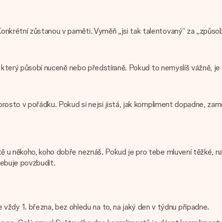
krétní zůstanou v paměti. Vyměň „jsi tak talentovaný“ za „způsob, ja
t, který působí nuceně nebo předstíraně. Pokud to nemyslíš vážně, je l
prosto v pořádku. Pokud si nejsi jistá, jak kompliment dopadne, zaměř 
tě u někoho, koho dobře neznáš. Pokud je pro tebe mluvení těžké, na
řebuje povzbudit.
e vždy 1. března, bez ohledu na to, na jaký den v týdnu připadne.