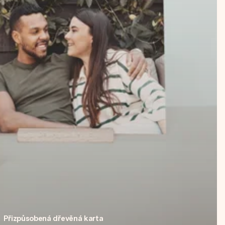
Přizpůsobená dřevěná karta