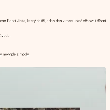
se Poortvlieta, který chtěl jeden den v roce úplně věnovat šíření
původu.
kdy nevyjde z módy.