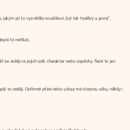
kým jsi to vysvětlila nováčkovi, byl tak trpělivý a jasný“.
epší to neříkat.
se raději na jejich úsilí, charakter nebo úspěchy. Není to jen
piš to raději. Upřímné přání nebo vzkaz má stejnou váhu, někdy i