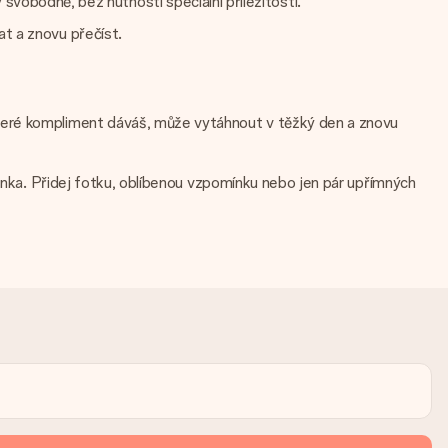
obodně, bez nutnosti speciální příležitosti.
at a znovu přečíst.
které kompliment dáváš, může vytáhnout v těžký den a znovu
ránka. Přidej fotku, oblíbenou vzpomínku nebo jen pár upřímných