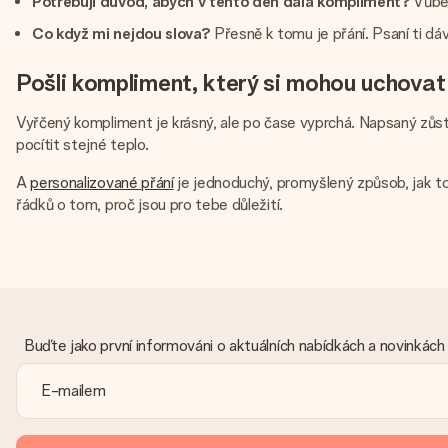
Potřebuji důvod, abych v tento den dala kompliment?
Vůbec
Co když mi nejdou slova?
Přesně k tomu je přání. Psaní ti dá
Pošli kompliment, který si mohou uchovat
Vyřčený kompliment je krásný, ale po čase vyprchá. Napsaný zůs
pocítit stejné teplo.
A
personalizované přání
je jednoduchý, promyšlený způsob, jak to 
řádků o tom, proč jsou pro tebe důležití.
Buďte jako první informováni o aktuálních nabídkách a novinkách