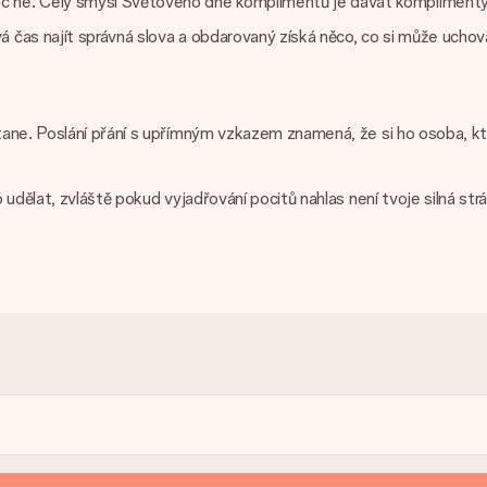
 ne. Celý smysl Světového dne komplimentů je dávat komplimenty sv
vá čas najít správná slova a obdarovaný získá něco, co si může uchov
tane. Poslání přání s upřímným vzkazem znamená, že si ho osoba, 
udělat, zvláště pokud vyjadřování pocitů nahlas není tvoje silná st