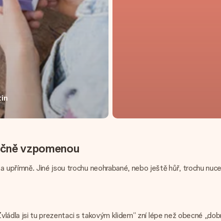
tin
tečně vzpomenou
římně. Jiné jsou trochu neohrabané, nebo ještě hůř, trochu nucené. 
Zvládla jsi tu prezentaci s takovým klidem“ zní lépe než obecné „dobr