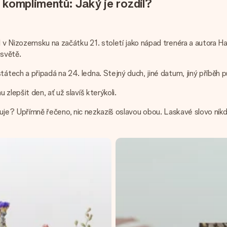
komplimentů: Jaký je rozdíl?
 Nizozemsku na začátku 21. století jako nápad trenéra a autora Han
 světě.
tech a připadá na 24. ledna. Stejný duch, jiné datum, jiný příběh 
zlepšit den, ať už slavíš kterýkoli.
održuje? Upřímně řečeno, nic nezkazíš oslavou obou. Laskavé slovo ni