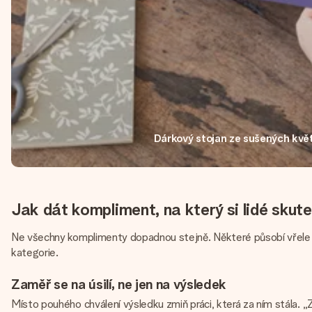
Dárkový stojan ze sušených kvě
Jak dát kompliment, na který si lidé sku
Ne všechny komplimenty dopadnou stejně. Některé působí vřele a up
kategorie.
Zaměř se na úsilí, ne jen na výsledek
Místo pouhého chválení výsledku zmiň práci, která za ním stála. „