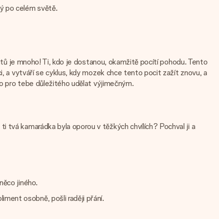
mý po celém světě.
entů je mnoho! Ti, kdo je dostanou, okamžitě pocítí pohodu. Tento
i, a vytváří se cyklus, kdy mozek chce tento pocit zažít znovu, a
oho pro tebe důležitého udělat výjimečným.
i tvá kamarádka byla oporou v těžkých chvílích? Pochval ji a
něco jiného.
ment osobně, pošli raději přání.