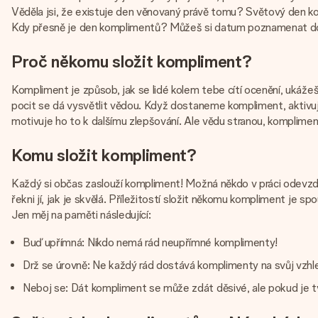
Věděla jsi, že existuje den věnovaný právě tomu? Světový den ko
Kdy přesně je den komplimentů? Můžeš si datum poznamenat do ka
Proč někomu složit kompliment?
Kompliment je způsob, jak se lidé kolem tebe cítí ocenění, ukážeš
pocit se dá vysvětlit vědou. Když dostaneme kompliment, aktivují 
motivuje ho to k dalšímu zlepšování. Ale vědu stranou, kompliment
Komu složit kompliment?
Každý si občas zaslouží kompliment! Možná někdo v práci odevzdal
řekni jí, jak je skvělá. Příležitostí složit někomu kompliment je sp
Jen měj na paměti následující:
Buď upřímná: Nikdo nemá rád neupřímné komplimenty!
Drž se úrovně: Ne každý rád dostává komplimenty na svůj vzhled.
Neboj se: Dát kompliment se může zdát děsivé, ale pokud je tv