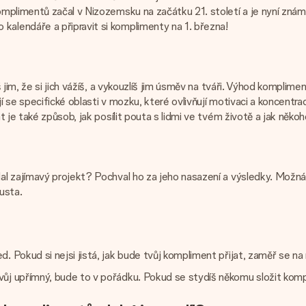
mplimentů začal v Nizozemsku na začátku 21. století a je nyní zná
lendáře a připravit si komplimenty na 1. března!
 jim, že si jich vážíš, a vykouzlíš jim úsměv na tváři. Výhod komplim
se specifické oblasti v mozku, které ovlivňují motivaci a koncentrac
 je také způsob, jak posílit pouta s lidmi ve tvém životě a jak něk
 zajímavý projekt? Pochval ho za jeho nasazení a výsledky. Možná t
ousta.
 Pokud si nejsi jistá, jak bude tvůj kompliment přijat, zaměř se na 
ůj upřímný, bude to v pořádku. Pokud se stydíš někomu složit kompli