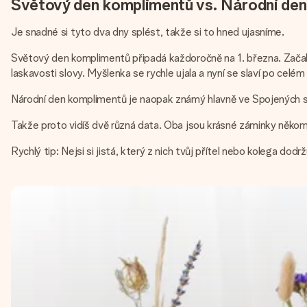
Světový den komplimentů vs. Národní den 
Je snadné si tyto dva dny splést, takže si to hned ujasníme.
Světový den komplimentů připadá každoročně na 1. března. Začal v
laskavosti slovy. Myšlenka se rychle ujala a nyní se slaví po celém
Národní den komplimentů je naopak známý hlavně ve Spojených stá
Takže proto vidíš dvě různá data. Oba jsou krásné záminky někomu 
Rychlý tip: Nejsi si jistá, který z nich tvůj přítel nebo kolega d