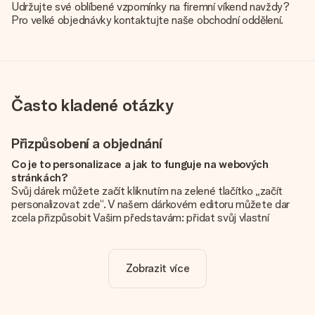
Udržujte své oblíbené vzpomínky na firemní víkend navždy?
Pro velké objednávky kontaktujte naše obchodní oddělení.
Často kladené otázky
Přizpůsobení a objednání
Co je to personalizace a jak to funguje na webových
stránkách?
Svůj dárek můžete začít kliknutím na zelené tlačítko „začít
personalizovat zde“. V našem dárkovém editoru můžete dar
zcela přizpůsobit Vašim představám: přidat svůj vlastní
obrázek a / nebo text. Pokud chcete, můžete se také
rozhodnout pro skvělý design, aby byl váš dárek opravdu
jedinečný.
Zobrazit více
Je personalizace zahrnuta v ceně?
Cena uvedená na webových stránkách zahrnuje personalizaci
vašeho daru. Pěkné a jasné!