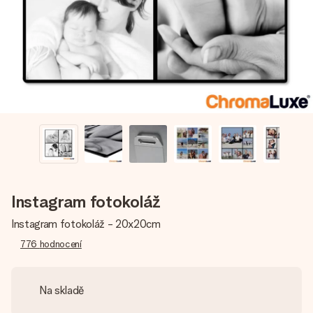
jménem, vaší fotografií nebo vzkazem, který doopravdy
zahřeje u srdce. Žádné zbytečné složitosti, jen spousta
lásky pro daný okamžik.
Instagram fotokoláž
Instagram fotokoláž - 20x20cm
776
hodnocení
Na skladě