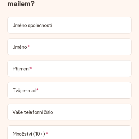
možnost spadá vaše objednávka? Kontaktujte prosím náš
mailem?
zákaznický servis.
Platba
Jméno společnosti
Jak mohu zaplatit objednávku?
Nabízíme následující způsoby platby: iDeal, Paypal, kreditní
kartu, fakturu přes Klarna nebo ruční převod. V případě ručního
převodu platby prosím vezměte v úvahu dodací lhůtu 3 dny
Jméno
navíc.
Dostal dar
Příjmení
Co když ten dar není zcela podle mých představ?
Litujeme, že váš dar není podle vašich představ. Obraťte se
prosím na náš zákaznický servis, který vám rád pomůže najít
Tvůj e-mail
vhodné řešení.
Je faktura odeslána spolu s objednávkou?
S objednávkou není odeslána žádná faktura. Fakturu obdržíte
Vaše telefonní číslo
vždy v potvrzovacím e-mailu a vždy ji najdete ve svém účtu
MySurprise. To znamená, že můžete dar doručit přímo
příjemci, což je opravdovým překvapením!
Množství (10+)