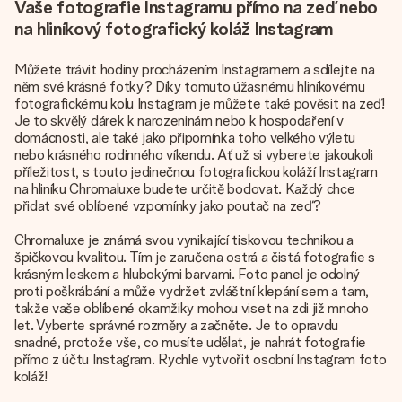
Vaše fotografie Instagramu přímo na zeď nebo
na hliníkový fotografický koláž Instagram
Můžete trávit hodiny procházením Instagramem a sdílejte na
něm své krásné fotky? Díky tomuto úžasnému hliníkovému
fotografickému kolu Instagram je můžete také pověsit na zeď!
Je to skvělý dárek k narozeninám nebo k hospodaření v
domácnosti, ale také jako připomínka toho velkého výletu
nebo krásného rodinného víkendu. Ať už si vyberete jakoukoli
příležitost, s touto jedinečnou fotografickou koláží Instagram
na hliníku Chromaluxe budete určitě bodovat. Každý chce
přidat své oblíbené vzpomínky jako poutač na zeď?
Chromaluxe je známá svou vynikající tiskovou technikou a
špičkovou kvalitou. Tím je zaručena ostrá a čistá fotografie s
krásným leskem a hlubokými barvami. Foto panel je odolný
proti poškrábání a může vydržet zvláštní klepání sem a tam,
takže vaše oblíbené okamžiky mohou viset na zdi již mnoho
let. Vyberte správné rozměry a začněte. Je to opravdu
snadné, protože vše, co musíte udělat, je nahrát fotografie
přímo z účtu Instagram. Rychle vytvořit osobní Instagram foto
koláž!