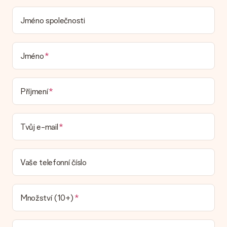
komu za toto krásné překvapení poděkovat.
Jméno společnosti
Je můj dárek zabalený?
V současné době nemáme (ještě) službu dárkového balení,
která by zabalila váš dárek. Dárky dodáváme ve slavnostním
balení. To znamená, že váš dar je připraven být doručen nebo
Jméno
že může být zaslán přímo příjemci.
Dodací lhůta, možnosti dodání a náklady na
Příjmení
doručení
Mohu si vybrat datum dodání?
Tvůj e-mail
Není možné zvolit konkrétní datum dodání.
Jaká je dodací lhůta a kdy dostávám dárek?
Dodací lhůtu naleznete na stránce produktu. Můžete věřit, že
Vaše telefonní číslo
náš dopravce vám dodá váš dárek.
Jaké možnosti doručení si mohu vybrat?
V současné době není možné zvolit možnost doručení. Dárek,
Množství (10+)
který chcete objednat, je buď odeslán jako balíček nebo jako
doručování poštovní schránky. Chcete vědět, na kterou
možnost spadá vaše objednávka? Kontaktujte prosím náš