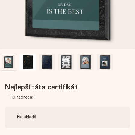
jménem, vaší fotografií nebo vzkazem, který doopravdy
zahřeje u srdce. Žádné zbytečné složitosti, jen spousta
lásky pro daný okamžik.
Nejlepší táta certifikát
119
hodnocení
Na skladě