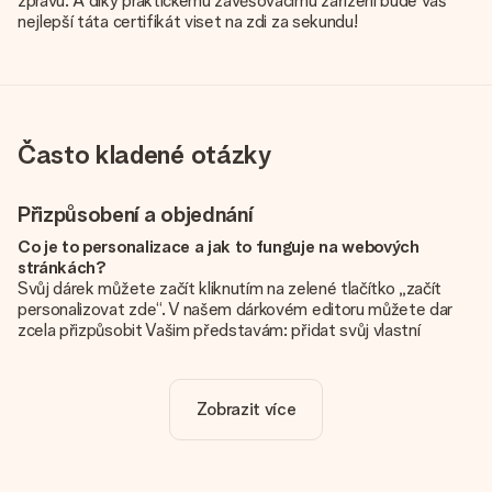
zprávu. A díky praktickému zavěšovacímu zařízení bude váš
nejlepší táta certifikát viset na zdi za sekundu!
Často kladené otázky
Přizpůsobení a objednání
Co je to personalizace a jak to funguje na webových
stránkách?
Svůj dárek můžete začít kliknutím na zelené tlačítko „začít
personalizovat zde“. V našem dárkovém editoru můžete dar
zcela přizpůsobit Vašim představám: přidat svůj vlastní
obrázek a / nebo text. Pokud chcete, můžete se také
rozhodnout pro skvělý design, aby byl váš dárek opravdu
jedinečný.
Zobrazit více
Je personalizace zahrnuta v ceně?
Cena uvedená na webových stránkách zahrnuje personalizaci
vašeho daru. Pěkné a jasné!