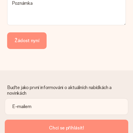
Poznámka
zákaznický servis.
Platba
Jak mohu zaplatit objednávku?
Nabízíme následující způsoby platby: iDeal, Paypal, kreditní
kartu, fakturu přes Klarna nebo ruční převod. V případě ručního
Žádost nyní
převodu platby prosím vezměte v úvahu dodací lhůtu 3 dny
navíc.
Dostal dar
Co když ten dar není zcela podle mých představ?
Litujeme, že váš dar není podle vašich představ. Obraťte se
prosím na náš zákaznický servis, který vám rád pomůže najít
vhodné řešení.
Buďte jako první informováni o aktuálních nabídkách a
novinkách
Je faktura odeslána spolu s objednávkou?
S objednávkou není odeslána žádná faktura. Fakturu obdržíte
vždy v potvrzovacím e-mailu a vždy ji najdete ve svém účtu
MySurprise. To znamená, že můžete dar doručit přímo
příjemci, což je opravdovým překvapením!
Chci se přihlásit!