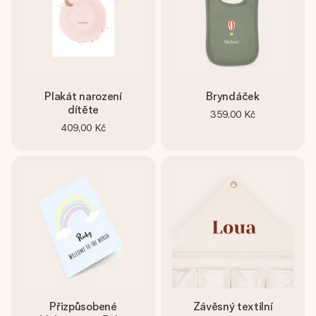
Plakát narození
Bryndáček
dítěte
359,00 Kč
409,00 Kč
Přizpůsobené
Závěsný textilní