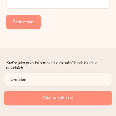
Platba
Jak mohu zaplatit objednávku?
Nabízíme následující způsoby platby: iDeal, Paypal, kreditní
kartu, fakturu přes Klarna nebo ruční převod. V případě ručního
Žádost nyní
převodu platby prosím vezměte v úvahu dodací lhůtu 3 dny
navíc.
Dostal dar
Co když ten dar není zcela podle mých představ?
Litujeme, že váš dar není podle vašich představ. Obraťte se
prosím na náš zákaznický servis, který vám rád pomůže najít
vhodné řešení.
Buďte jako první informováni o aktuálních nabídkách a
novinkách
Je faktura odeslána spolu s objednávkou?
S objednávkou není odeslána žádná faktura. Fakturu obdržíte
vždy v potvrzovacím e-mailu a vždy ji najdete ve svém účtu
MySurprise. To znamená, že můžete dar doručit přímo
příjemci, což je opravdovým překvapením!
Chci se přihlásit!