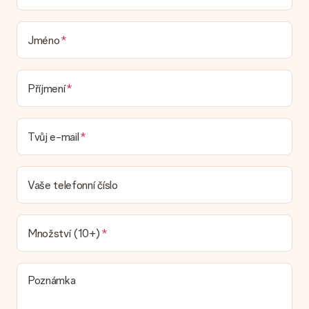
V současné době nemáme (ještě) službu dárkového balení,
která by zabalila váš dárek. Dárky dodáváme ve slavnostním
balení. To znamená, že váš dar je připraven být doručen nebo
Jméno
že může být zaslán přímo příjemci.
Dodací lhůta, možnosti dodání a náklady na
Příjmení
doručení
Mohu si vybrat datum dodání?
Tvůj e-mail
Není možné zvolit konkrétní datum dodání.
Jaká je dodací lhůta a kdy dostávám dárek?
Dodací lhůtu naleznete na stránce produktu. Můžete věřit, že
Vaše telefonní číslo
náš dopravce vám dodá váš dárek.
Jaké možnosti doručení si mohu vybrat?
V současné době není možné zvolit možnost doručení. Dárek,
Množství (10+)
který chcete objednat, je buď odeslán jako balíček nebo jako
doručování poštovní schránky. Chcete vědět, na kterou
možnost spadá vaše objednávka? Kontaktujte prosím náš
Poznámka
zákaznický servis.