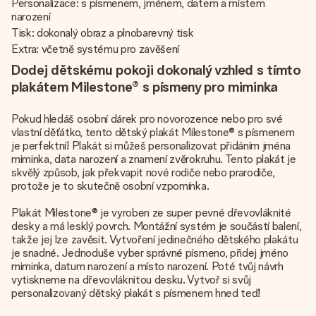
Personalizace: s písmenem, jménem, datem a místem
narození
Tisk: dokonalý obraz a plnobarevný tisk
Extra: včetně systému pro zavěšení
Dodej dětskému pokoji dokonalý vzhled s tímto
plakátem Milestone® s písmeny pro miminka
Pokud hledáš osobní dárek pro novorozence nebo pro své
vlastní děťátko, tento dětský plakát Milestone® s písmenem
je perfektní! Plakát si můžeš personalizovat přidáním jména
miminka, data narození a znamení zvěrokruhu. Tento plakát je
skvělý způsob, jak překvapit nové rodiče nebo prarodiče,
protože je to skutečně osobní vzpomínka.
Plakát Milestone® je vyroben ze super pevné dřevovláknité
desky a má lesklý povrch. Montážní systém je součástí balení,
takže jej lze zavěsit. Vytvoření jedinečného dětského plakátu
je snadné. Jednoduše vyber správné písmeno, přidej jméno
miminka, datum narození a místo narození. Poté tvůj návrh
vytiskneme na dřevovláknitou desku. Vytvoř si svůj
personalizovaný dětský plakát s písmenem hned teď!