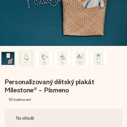
jménem, vaší fotografií nebo vzkazem, který doopravdy
zahřeje u srdce. Žádné zbytečné složitosti, jen spousta
lásky pro daný okamžik.
Personalizovaný dětský plakát
Milestone® - Písmeno
16
hodnocení
Na skladě