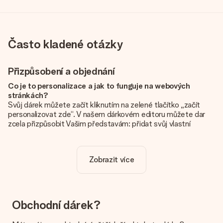
Často kladené otázky
Přizpůsobení a objednání
Co je to personalizace a jak to funguje na webových
stránkách?
Svůj dárek můžete začít kliknutím na zelené tlačítko „začít
personalizovat zde“. V našem dárkovém editoru můžete dar
zcela přizpůsobit Vašim představám: přidat svůj vlastní
obrázek a / nebo text. Pokud chcete, můžete se také
rozhodnout pro skvělý design, aby byl váš dárek opravdu
jedinečný.
Zobrazit více
Je personalizace zahrnuta v ceně?
Cena uvedená na webových stránkách zahrnuje personalizaci
vašeho daru. Pěkné a jasné!
Obchodní dárek?
Jak zjistím, zda má moje fotografie správnou kvalitu?
Chceme se ujistit, že jste se svým dárkem naprosto