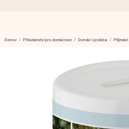
Objednejte dnes, odešleme do 1 prac. dne
Domov
Příslušenství pro domácnost
Domácí výzdoba
Přijímání
Váš dárek vytvoříme s láskou a bleskově odešleme – abyste ho m
4,8 (na základě +15 000 recenzí)
Naše dárky inspirují. Zákazníci nás na Google Reviews hodnotí
Přáníčko zdarma
Vytvořte něco jedinečného během několika kroků – s jejím jmén
okamžik.