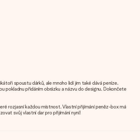
kátoři spoustu dárků, ale mnoho lidí jim také dává peníze.
ickou pokladnu přidáním obrázku a názvu do designu. Dokončete
které rozjasní každou místnost. Vlastní přijímání peněz-box má
at svůj vlastní dar pro přijímání nyní!