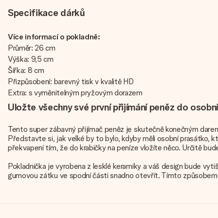
Specifikace dárků
Více informací o pokladně:
Průměr: 26 cm
Výška: 9,5 cm
Šířka: 8 cm
Přizpůsobení: barevný tisk v kvalitě HD
Extra: s vyměnitelným pryžovým dorazem
Uložte všechny své první přijímání peněz do osobn
Tento super zábavný přijímač peněz je skutečně konečným darem prv
Představte si, jak velké by to bylo, kdyby měli osobní prasátko,
překvapení tím, že do krabičky na peníze vložíte něco. Určitě budet
Pokladnička je vyrobena z lesklé keramiky a váš design bude vytiš
gumovou zátku ve spodní části snadno otevřít. Tímto způsobem mů