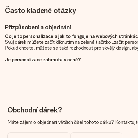
Často kladené otázky
Přizpůsobení a objednání
Co je to personalizace a jak to funguje na webových stránká
Svůj dárek můžete začít kliknutím na zelené tlačítko „začít pers
Pokud chcete, můžete se také rozhodnout pro skvělý design, aby
Je personalizace zahrnuta v ceně?
Cena uvedená na webových stránkách zahrnuje personalizaci vaše
Jak zjistím, zda má moje fotografie správnou kvalitu?
Chceme se ujistit, že jste se svým dárkem naprosto spokojeni. Prot
fotografii spolu s dárkem, který máte zájem objednat. Ti pak moh
Jaké formáty mohu nahrát?
Nahrajete soubory JPG a PNG do našeho editoru. Je to příliš tec
Obchodní dárek?
pomohou, abyste mohli dar, který chcete!
Máte zájem o objednání větších čísel tohoto dárku? Kontaktujt
Co když barva nebo volba, kterou chci, není k dispozici?
Hledáte konkrétní dar nebo dárek v konkrétní barvě, ale není to