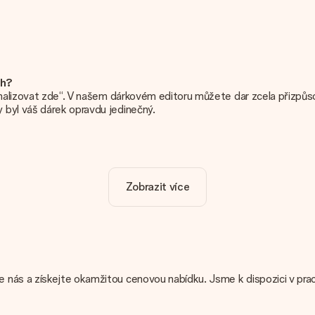
ch?
onalizovat zde“. V našem dárkovém editoru můžete dar zcela přizpůso
 byl váš dárek opravdu jedinečný.
ho daru. Pěkné a jasné!
Zobrazit více
o je důležité používat vysoce kvalitní fotografie. Pokud si nejste j
ou kvalitu zkontrolovat za vás!
hnické nebo máte obrázek jiného formátu, který byste chtěli použít
e nás a získejte okamžitou cenovou nabídku. Jsme k dispozici v pra
 uvedeno na webových stránkách? Kontaktujte prosím náš zákaznický