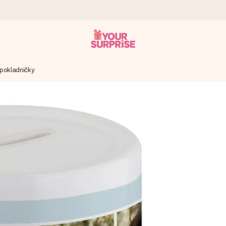
 pokladničky
ohli darovat právě v tu správnou chvíli, kdy na tom nejvíc záleží.
 známkou 4,8.
em, vaší fotografií nebo vzkazem, který doopravdy zahřeje u srdce