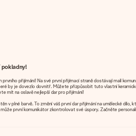
í pokladny!
ního přijímání! Na své první přijímací straně dostávají malí komuni
 které by je dovezlo dovnitř. Můžete přizpůsobit tuto vlastní keram
e mít na oslavě nejlepší dar pro přijímání!
těn v plné barvě. To změní váš první dar přijímání na umělecké dílo, 
že první komunikátor zkontrolovat své úspory. Začněte personalizov