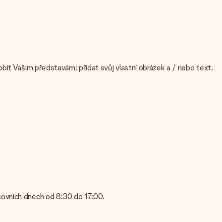
bit Vašim představám: přidat svůj vlastní obrázek a / nebo text.
isti kvalitou snímku, kontaktujte náš zákaznický servis a přiložte
? Kontaktujte prosím náš zákaznický servis. Jsou rádi, že vám
covních dnech od 8:30 do 17:00.
 servis; rádi vám pomohou!