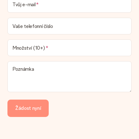
Tvůj e-mail
Není možné zvolit konkrétní datum dodání.
Jaká je dodací lhůta a kdy dostávám dárek?
Dodací lhůtu naleznete na stránce produktu. Můžete věřit, že
Vaše telefonní číslo
náš dopravce vám dodá váš dárek.
Jaké možnosti doručení si mohu vybrat?
V současné době není možné zvolit možnost doručení. Dárek,
Množství (10+)
který chcete objednat, je buď odeslán jako balíček nebo jako
doručování poštovní schránky. Chcete vědět, na kterou
možnost spadá vaše objednávka? Kontaktujte prosím náš
Poznámka
zákaznický servis.
Platba
Jak mohu zaplatit objednávku?
Nabízíme následující způsoby platby: iDeal, Paypal, kreditní
kartu, fakturu přes Klarna nebo ruční převod. V případě ručního
Žádost nyní
převodu platby prosím vezměte v úvahu dodací lhůtu 3 dny
navíc.
Dostal dar
Co když ten dar není zcela podle mých představ?