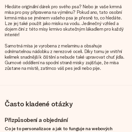
Hledáte originální dárek pro svého psa? Nebo je vaše krmná
mísa pro psy připravena na výměnu? Pokud ano, tato osobní
krmná mísa se jménem vašeho psa je přesně to, co hledáte.
Lze jej také použít jako misku na vodu. Jedinečný vzhled a
dojem činí z této mísy krmivo skutečným lákadlem pro každý
interiér!
Samotná mísa je vyrobena z melaminu a obsahuje
odnímatelnou nádobku z nerezové oceli. Díky tomu je vnitřní
kelímek snadnější k čištění a nebude také upravovat chuť jídla.
Gumové oddělení na spodní straně misky zajišťuje, že mísa
zůstane na místě, zatímco váš pes jedí nebo pije.
Často kladené otázky
Přizpůsobení a objednání
Co je to personalizace a jak to funguje na webových