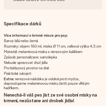
Specifikace dárků
Více informací o krmné misce pro psy:
Barva: bílá nebo černá
Rozměry: objem 160 ml, miska Ø 11 cm, celková výška 4,5 cm
Materiál: melaminová miska s nerezovým kalíškem
Způsob personalizace: samolepka
Nebude upravovat chuť jídla
Protiskluzový prostor na dně
Praktické rukojeti
Extra:
nerezová nádobka je odolná proti myčce,
doporučujeme melaminovou misku čistit pouze vlhkým
hadříkem.
Nenechá-li váš pes jíst ze své osobní misky na
krmení, nezůstane ani drobek jídla!