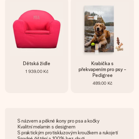
Dětská židle
Krabička s
překvapením pro psy -
1 939,00 Kč
Pedigree
489,00 Kč
S názvem a pěkné ikony pro psa a kočky
Kvalitní melamin s designem
S praktickým protiskluzovým kroužkem a rukojetí
Snadné čištění a 100% bez chuti