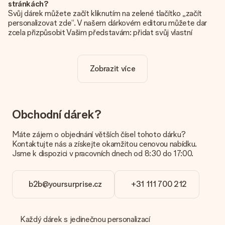
stránkách?
Svůj dárek můžete začít kliknutím na zelené tlačítko „začít
personalizovat zde“. V našem dárkovém editoru můžete dar
zcela přizpůsobit Vašim představám: přidat svůj vlastní
obrázek a / nebo text. Pokud chcete, můžete se také
rozhodnout pro skvělý design, aby byl váš dárek opravdu
jedinečný.
Zobrazit více
Je personalizace zahrnuta v ceně?
Cena uvedená na webových stránkách zahrnuje personalizaci
vašeho daru. Pěkné a jasné!
Obchodní dárek?
Jak zjistím, zda má moje fotografie správnou kvalitu?
Chceme se ujistit, že jste se svým dárkem naprosto
Máte zájem o objednání větších čísel tohoto dárku?
spokojeni. Proto je důležité používat vysoce kvalitní
Kontaktujte nás a získejte okamžitou cenovou nabídku.
fotografie. Pokud si nejste jisti kvalitou snímku, kontaktujte
Jsme k dispozici v pracovních dnech od 8:30 do 17:00.
náš zákaznický servis a přiložte fotografii spolu s dárkem,
který máte zájem objednat. Ti pak mohou kvalitu zkontrolovat
za vás!
b2b@yoursurprise.cz
+31 111 700 212
Jaké formáty mohu nahrát?
Nahrajete soubory JPG a PNG do našeho editoru. Je to příliš
technické nebo máte obrázek jiného formátu, který byste
Každý dárek s jedinečnou personalizací
chtěli použít? Kontaktujte prosím náš zákaznický servis. Jsou