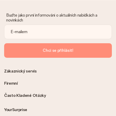
Litujeme, že váš dar není podle vašich představ. Obraťte se
prosím na náš zákaznický servis, který vám rád pomůže najít
vhodné řešení.
Buďte jako první informováni o aktuálních nabídkách a
novinkách
Je faktura odeslána spolu s objednávkou?
S objednávkou není odeslána žádná faktura. Fakturu obdržíte
vždy v potvrzovacím e-mailu a vždy ji najdete ve svém účtu
MySurprise. To znamená, že můžete dar doručit přímo
příjemci, což je opravdovým překvapením!
Chci se přihlásit!
Zákaznický servis
Firemní
Často Kladené Otázky
YourSurprise