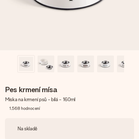
jménem, vaší fotografií nebo vzkazem, který doopravdy
zahřeje u srdce. Žádné zbytečné složitosti, jen spousta
lásky pro daný okamžik.
Pes krmení mísa
Miska na krmení psů - bílá - 160ml
1,568
hodnocení
Na skladě