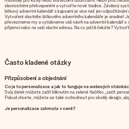
materiály pro kutily nebo svátečními dobrotami. Nebo proč neos
slavnostními překvapeními a vytvořte nové tradice. Závěsný sys
látkový adventní kalendář s kapsami je více než jen odpočítávání
Vytvoření vlastního látkového adventního kalendáře je snadné! J
převezmeme my a vytiskneme váš návrh na adventní kalendář s vel
příjemci nebo na vaši vlastní adresu. Na co ještě čekáte? Vytvořte
Často kladené otázky
Přizpůsobení a objednání
Co je to personalizace a jak to funguje na webových stránká
Svůj dárek můžete začít kliknutím na zelené tlačítko „začít pers
Pokud chcete, můžete se také rozhodnout pro skvělý design, aby
Je personalizace zahrnuta v ceně?
Cena uvedená na webových stránkách zahrnuje personalizaci vaše
Jak zjistím, zda má moje fotografie správnou kvalitu?