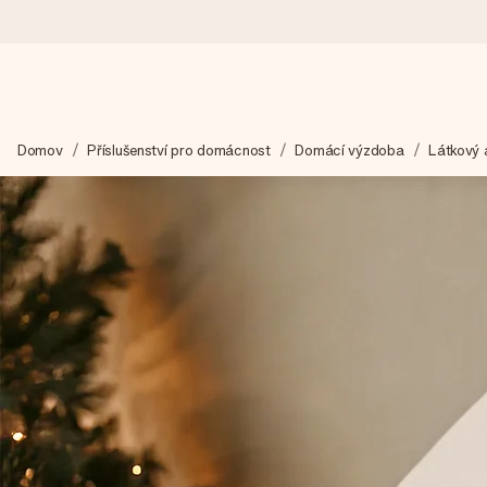
Objednejte dnes, odešleme do 1 prac. dne
Domov
Příslušenství pro domácnost
Domácí výzdoba
Látkový 
Váš dárek vytvoříme s láskou a bleskově odešleme – abyste ho m
4,8 (na základě +15 000 recenzí)
Naše dárky inspirují. Zákazníci nás na Google Reviews hodnotí
Přáníčko zdarma
Vytvořte něco jedinečného během několika kroků – s jejím jmén
okamžik.