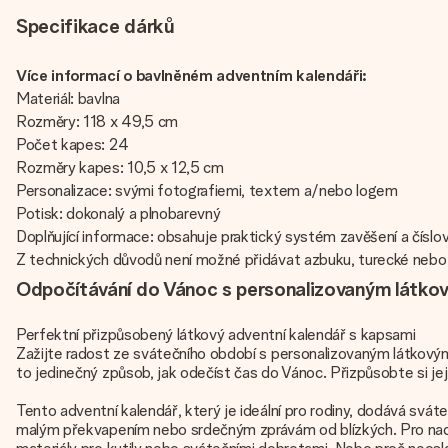
Specifikace dárků
Více informací o bavlněném adventním kalendáři:
Materiál: bavlna
Rozměry: 118 x 49,5 cm
Počet kapes: 24
Rozměry kapes: 10,5 x 12,5 cm
Personalizace: svými fotografiemi, textem a/nebo logem
Potisk: dokonalý a plnobarevný
Doplňující informace: obsahuje praktický systém zavěšení a číslov
Z technických důvodů není možné přidávat azbuku, turecké nebo 
Odpočítávání do Vánoc s personalizovaným látko
Perfektní přizpůsobený látkový adventní kalendář s kapsami
Zažijte radost ze svátečního období s personalizovaným látkov
to jedinečný způsob, jak odečíst čas do Vánoc. Přizpůsobte si j
Tento adventní kalendář, který je ideální pro rodiny, dodává sváte
malým překvapením nebo srdečným zprávám od blízkých. Pro nad