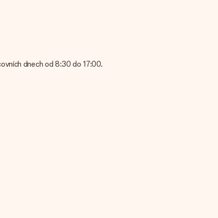
isti kvalitou snímku, kontaktujte náš zákaznický servis a přiložte
? Kontaktujte prosím náš zákaznický servis. Jsou rádi, že vám
covních dnech od 8:30 do 17:00.
 servis; rádi vám pomohou!
bní zprávu, takže příjemce bude přesně vědět, komu za toto
amená, že váš dar je připraven být doručen nebo že může být