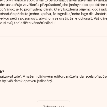
lavit první Vánoce spolu s tímto personalizovaným adventním kale
tém usnadňuje zavěšení a přizpůsobení jeho jmény nebo speciálním 
 do Vánoc; je to promyšlený dárek, který každému příjemci dodá rad
ednoduše přidejte jméno, zprávu, fotografii a/nebo logo dle vlastn
kou péčí a pozorností, abychom se ujistili, že je dokonalý. Váš dá
 si svůj teď a šířte vánoční náladu!
ch?
onalizovat zde“. V našem dárkovém editoru můžete dar zcela přizpůso
 byl váš dárek opravdu jedinečný.
ho daru. Pěkné a jasné!