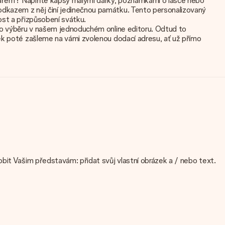
ndářem? Naplňte kapsy malými dárky, poznámkami o lásce nebo
odkazem z něj činí jedinečnou památku. Tento personalizovaný
ost a přizpůsobení svátku.
ího výběru v našem jednoduchém online editoru. Odtud to
rek poté zašleme na vámi zvolenou dodací adresu, ať už přímo
bit Vašim představám: přidat svůj vlastní obrázek a / nebo text.