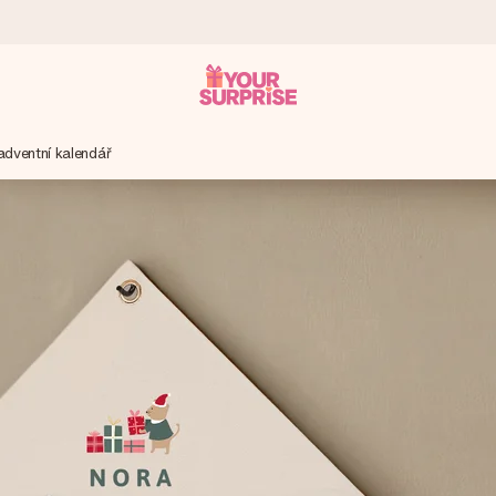
adventní kalendář
ohli darovat právě v tu správnou chvíli, kdy na tom nejvíc záleží.
 známkou 4,8.
em, vaší fotografií nebo vzkazem, který doopravdy zahřeje u srdce