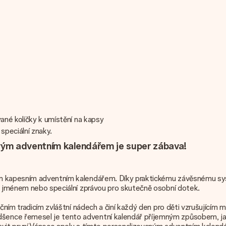
ané kolíčky k umístění na kapsy
speciální znaky.
vým adventním kalendářem je super zábava!
ým kapesním adventním kalendářem. Díky praktickému závěsnému sys
ej jménem nebo speciální zprávou pro skutečně osobní dotek.
čním tradicím zvláštní nádech a činí každý den pro děti vzrušujícím m
šence řemesel je tento adventní kalendář příjemným způsobem, ja