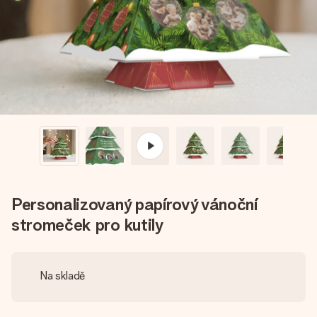
jménem, vaší fotografií nebo vzkazem, který doopravdy
zahřeje u srdce. Žádné zbytečné složitosti, jen spousta
lásky pro daný okamžik.
Personalizovaný papírový vánoční
stromeček pro kutily
Na skladě