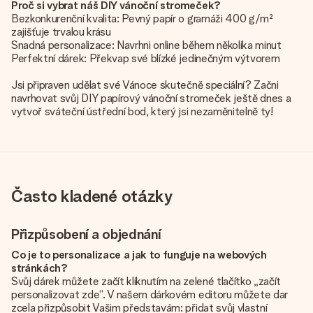
Proč si vybrat náš DIY vánoční stromeček?
Bezkonkurenční kvalita: Pevný papír o gramáži 400 g/m²
zajišťuje trvalou krásu
Snadná personalizace: Navrhni online během několika minut
Perfektní dárek: Překvap své blízké jedinečným výtvorem
Jsi připraven udělat své Vánoce skutečně speciální? Začni
navrhovat svůj DIY papírový vánoční stromeček ještě dnes a
vytvoř sváteční ústřední bod, který jsi nezaměnitelně ty!
Často kladené otázky
Přizpůsobení a objednání
Co je to personalizace a jak to funguje na webových
stránkách?
Svůj dárek můžete začít kliknutím na zelené tlačítko „začít
personalizovat zde“. V našem dárkovém editoru můžete dar
zcela přizpůsobit Vašim představám: přidat svůj vlastní