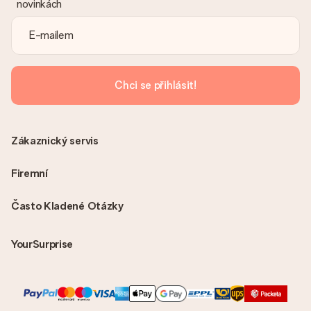
novinkách
Je faktura odeslána spolu s objednávkou?
S objednávkou není odeslána žádná faktura. Fakturu obdržíte
vždy v potvrzovacím e-mailu a vždy ji najdete ve svém účtu
MySurprise. To znamená, že můžete dar doručit přímo
příjemci, což je opravdovým překvapením!
Chci se přihlásit!
Zákaznický servis
Firemní
Často Kladené Otázky
YourSurprise