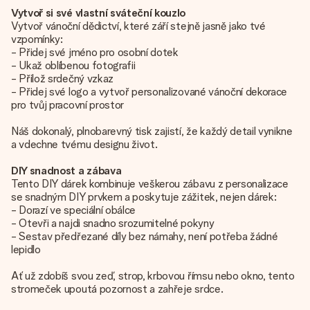
Vytvoř si své vlastní sváteční kouzlo
Vytvoř vánoční dědictví, které září stejně jasně jako tvé
vzpomínky:
- Přidej své jméno pro osobní dotek
- Ukaž oblíbenou fotografii
- Přilož srdečný vzkaz
- Přidej své logo a vytvoř personalizované vánoční dekorace
pro tvůj pracovní prostor
Náš dokonalý, plnobarevný tisk zajistí, že každý detail vynikne
a vdechne tvému designu život.
DIY snadnost a zábava
Tento DIY dárek kombinuje veškerou zábavu z personalizace
se snadným DIY prvkem a poskytuje zážitek, nejen dárek:
- Dorazí ve speciální obálce
- Otevři a najdi snadno srozumitelné pokyny
- Sestav předřezané díly bez námahy, není potřeba žádné
lepidlo
Ať už zdobíš svou zeď, strop, krbovou římsu nebo okno, tento
stromeček upoutá pozornost a zahřeje srdce.