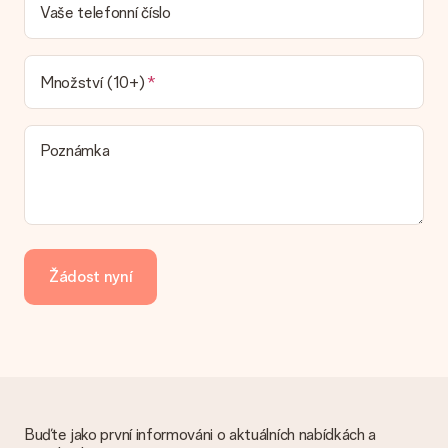
Dodací lhůtu naleznete na stránce produktu. Můžete věřit, že
Vaše telefonní číslo
náš dopravce vám dodá váš dárek.
Jaké možnosti doručení si mohu vybrat?
V současné době není možné zvolit možnost doručení. Dárek,
Množství (10+)
který chcete objednat, je buď odeslán jako balíček nebo jako
doručování poštovní schránky. Chcete vědět, na kterou
možnost spadá vaše objednávka? Kontaktujte prosím náš
Poznámka
zákaznický servis.
Platba
Jak mohu zaplatit objednávku?
Nabízíme následující způsoby platby: iDeal, Paypal, kreditní
kartu, fakturu přes Klarna nebo ruční převod. V případě ručního
Žádost nyní
převodu platby prosím vezměte v úvahu dodací lhůtu 3 dny
navíc.
Dostal dar
Co když ten dar není zcela podle mých představ?
Litujeme, že váš dar není podle vašich představ. Obraťte se
prosím na náš zákaznický servis, který vám rád pomůže najít
vhodné řešení.
Buďte jako první informováni o aktuálních nabídkách a