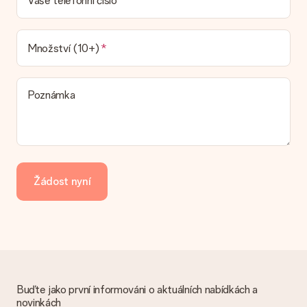
Vaše telefonní číslo
náš dopravce vám dodá váš dárek.
Jaké možnosti doručení si mohu vybrat?
V současné době není možné zvolit možnost doručení. Dárek,
Množství (10+)
který chcete objednat, je buď odeslán jako balíček nebo jako
doručování poštovní schránky. Chcete vědět, na kterou
možnost spadá vaše objednávka? Kontaktujte prosím náš
Poznámka
zákaznický servis.
Platba
Jak mohu zaplatit objednávku?
Nabízíme následující způsoby platby: iDeal, Paypal, kreditní
kartu, fakturu přes Klarna nebo ruční převod. V případě ručního
Žádost nyní
převodu platby prosím vezměte v úvahu dodací lhůtu 3 dny
navíc.
Dostal dar
Co když ten dar není zcela podle mých představ?
Litujeme, že váš dar není podle vašich představ. Obraťte se
prosím na náš zákaznický servis, který vám rád pomůže najít
vhodné řešení.
Buďte jako první informováni o aktuálních nabídkách a
novinkách