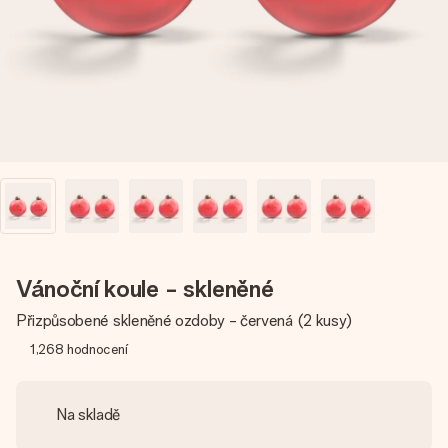
jménem, vaší fotografií nebo vzkazem, který doopravdy
zahřeje u srdce. Žádné zbytečné složitosti, jen spousta
lásky pro daný okamžik.
Vánoční koule - skleněné
Přizpůsobené skleněné ozdoby - červená (2 kusy)
1,268
hodnocení
Na skladě