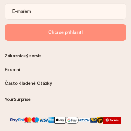
Je faktura odeslána spolu s objednávkou?
S objednávkou není odeslána žádná faktura. Fakturu obdržíte
vždy v potvrzovacím e-mailu a vždy ji najdete ve svém účtu
MySurprise. To znamená, že můžete dar doručit přímo
příjemci, což je opravdovým překvapením!
Chci se přihlásit!
Zákaznický servis
Firemní
Často Kladené Otázky
YourSurprise