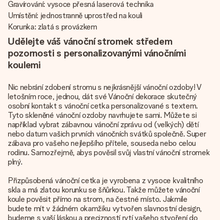
Gravírování: vysoce přesná laserová technika
Umístění: jednostranně uprostřed na kouli
Korunka: zlatá s provázkem
Udělejte váš vánoční stromek středem
pozornosti s personalizovanými vánočními
koulemi
Nic nebrání zdobení stromu s nejkrásnější vánoční ozdoby! V
letošním roce, jednou, dát své Vánoční dekorace skutečný
osobní kontakt s vánoční cetka personalizované s textem.
Tyto skleněné vánoční ozdoby navrhujete sami. Můžete si
například vybrat zábavnou vánoční zprávu od (velkých) dětí
nebo datum vašich prvních vánočních svátků společně. Super
zábava pro vašeho nejlepšího přítele, souseda nebo celou
rodinu. Samozřejmě, abys pověsil svůj vlastní vánoční stromek
plný.
Přizpůsobená vánoční cetka je vyrobena z vysoce kvalitního
skla a má zlatou korunku se šňůrkou. Takže můžete vánoční
koule pověsit přímo na strom, na čestné místo. Jakmile
budete mít v žádném okamžiku vytvořen slavnostní design,
budeme s vaší láskou a precizností rytí vašeho stvoření do