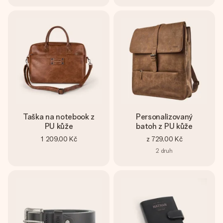
Taška na notebook z
Personalizovaný
PU kůže
batoh z PU kůže
1 209,00 Kč
z
729,00 Kč
2
druh