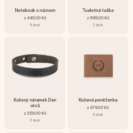
Notebook s názvem
Toaletná taška
z
449,00 Kč
z
999,00 Kč
6
druh
2
druh
Kožený náramek Den
Kožená peněženka
otců
z
679,00 Kč
z
359,00 Kč
5
druh
2
druh