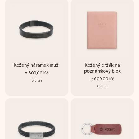
Kožený náramek muži
Kožený držák na
poznámkový blok
z
609,00 Kč
z
609,00 Kč
3
druh
6
druh