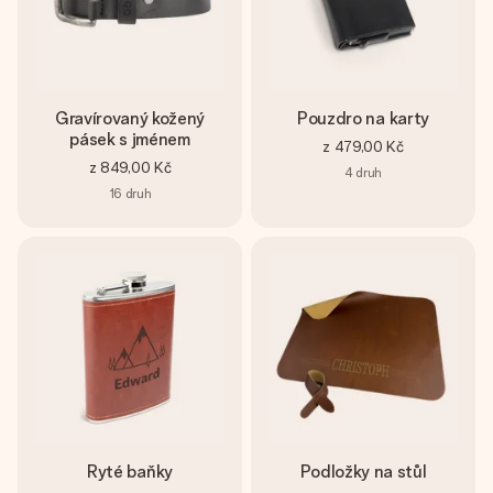
Gravírovaný kožený
Pouzdro na karty
pásek s jménem
z
479,00 Kč
z
849,00 Kč
4
druh
16
druh
Ryté baňky
Podložky na stůl