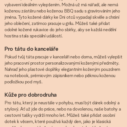
vybavení ideálním vylepšením. Možná už má nářadí, ale nemá
koženou zástěru nebo koženou BBQ sadu s gravírováním jeho
jména. Tyto kožené dárky ke Dni otců vypadají skvěle a chrání
jeho oblečení, zatímco pracuje u grilu. Můžeš také přidat
odolné kožené rukavice do jeho sbírky, aby se každá nedělní
hostina stala speciální událostí.
Pro tátu do kanceláře
Pokud tvůj táta pracuje v kanceláři nebo doma, můžeš vylepšit
jeho pracovní prostor personalizovanými koženými předměty.
Nahraď jeho plastové doplňky elegantním koženým pouzdrem
na notebook, prémiovým zápisníkem nebo pěknou koženou
podložkou pod myš.
Kůže pro dobrodruha
Pro tátu, který je neustále v pohybu, musí být dárek odolný a
stylový. Ať už jde do práce, nebo na dovolenou, naše batohy a
cestovní tašky vydrží mnoho let. Můžeš také přidat osobní
dotek k věcem, které používá každý den, jako je klasická