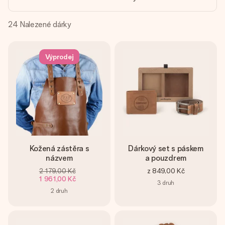
jménem, vaší fotografií nebo vzkazem, který doopravdy
zahřeje u srdce. Žádné zbytečné složitosti, jen spousta
lásky pro daný okamžik.
24
Nalezené dárky
Výprodej
Kožená zástěra s
Dárkový set s páskem
názvem
a pouzdrem
2 179,00 Kč
z
849,00 Kč
1 961,00 Kč
3
druh
2
druh