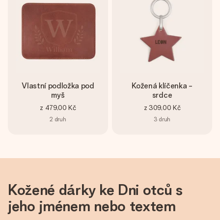
Vlastní podložka pod
Kožená klíčenka -
myš
srdce
z
479,00 Kč
z
309,00 Kč
2
druh
3
druh
Kožené dárky ke Dni otců s
jeho jménem nebo textem