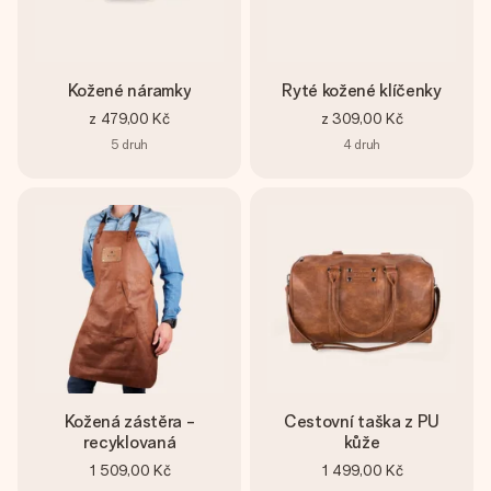
Kožené náramky
Ryté kožené klíčenky
z
479,00 Kč
z
309,00 Kč
5
druh
4
druh
Kožená zástěra -
Cestovní taška z PU
recyklovaná
kůže
1 509,00 Kč
1 499,00 Kč