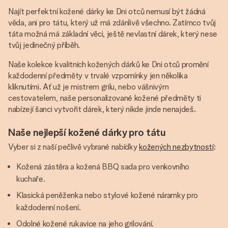
Najít perfektní kožené dárky ke Dni otců nemusí být žádná
věda, ani pro tátu, který už má zdánlivě všechno. Zatímco tvůj
táta možná má základní věci, ještě nevlastní dárek, který nese
tvůj jedinečný příběh.
Naše kolekce kvalitních kožených dárků ke Dni otců promění
každodenní předměty v trvalé vzpomínky jen několika
kliknutími. Ať už je mistrem grilu, nebo vášnivým
cestovatelem, naše personalizované kožené předměty ti
nabízejí šanci vytvořit dárek, který nikde jinde nenajdeš.
Naše nejlepší kožené dárky pro tátu
Vyber si z naší pečlivě vybrané nabídky
kožených nezbytností
:
Kožená zástěra a kožená BBQ sada pro venkovního
kuchaře.
Klasická peněženka nebo stylové kožené náramky pro
každodenní nošení.
Odolné kožené rukavice na jeho grilování.