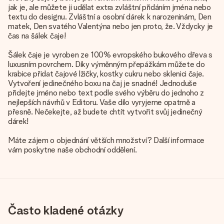
jak je, ale můžete ji udělat extra zvláštní přidáním jména nebo
textu do designu. Zvláštní a osobní dárek k narozeninám, Den
matek, Den svatého Valentýna nebo jen proto, že. Vždycky je
čas na šálek čaje!
Šálek čaje je vyroben ze 100% evropského bukového dřeva s
luxusním povrchem. Díky výměnným přepážkám můžete do
krabice přidat čajové lžičky, kostky cukru nebo sklenici čaje.
Vytvoření jedinečného boxu na čaj je snadné! Jednoduše
přidejte jméno nebo text podle svého výběru do jednoho z
nejlepších návrhů v Editoru. Vaše dílo vyryjeme opatrně a
přesně. Nečekejte, až budete chtít vytvořit svůj jedinečný
dárek!
Máte zájem o objednání větších množství? Další informace
vám poskytne naše obchodní oddělení.
Často kladené otázky