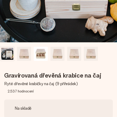
jménem, vaší fotografií nebo vzkazem, který doopravdy
zahřeje u srdce. Žádné zbytečné složitosti, jen spousta
lásky pro daný okamžik.
Gravírovaná dřevěná krabice na čaj
Ryté dřevěné krabičky na čaj (9 přihrádek)
2,537
hodnocení
Na skladě