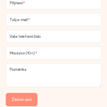
Dodací lhůta, možnosti dodání a náklady na
Příjmení
doručení
Mohu si vybrat datum dodání?
Tvůj e-mail
Není možné zvolit konkrétní datum dodání.
Jaká je dodací lhůta a kdy dostávám dárek?
Dodací lhůtu naleznete na stránce produktu. Můžete věřit, že
Vaše telefonní číslo
náš dopravce vám dodá váš dárek.
Jaké možnosti doručení si mohu vybrat?
V současné době není možné zvolit možnost doručení. Dárek,
Množství (10+)
který chcete objednat, je buď odeslán jako balíček nebo jako
doručování poštovní schránky. Chcete vědět, na kterou
možnost spadá vaše objednávka? Kontaktujte prosím náš
Poznámka
zákaznický servis.
Platba
Jak mohu zaplatit objednávku?
Nabízíme následující způsoby platby: iDeal, Paypal, kreditní
kartu, fakturu přes Klarna nebo ruční převod. V případě ručního
Žádost nyní
převodu platby prosím vezměte v úvahu dodací lhůtu 3 dny
navíc.