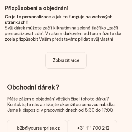
Přizpůsobení a objednání
Co je to personalizace a jak to funguje na webových
stránkách?
Svůj dárek můžete začít kliknutím na zelené tlačítko „začít
personalizovat zde“. V našem dárkovém editoru můžete dar
zcela přizpůsobit Vašim představám: přidat svůj vlastní
obrázek a / nebo text. Pokud chcete, můžete se také
rozhodnout pro skvělý design, aby byl váš dárek opravdu
jedinečný.
Zobrazit více
Je personalizace zahrnuta v ceně?
Cena uvedená na webových stránkách zahrnuje personalizaci
vašeho daru. Pěkné a jasné!
Obchodní dárek?
Jak zjistím, zda má moje fotografie správnou kvalitu?
Chceme se ujistit, že jste se svým dárkem naprosto
Máte zájem o objednání větších čísel tohoto dárku?
spokojeni. Proto je důležité používat vysoce kvalitní
Kontaktujte nás a získejte okamžitou cenovou nabídku.
fotografie. Pokud si nejste jisti kvalitou snímku, kontaktujte
Jsme k dispozici v pracovních dnech od 8:30 do 17:00.
náš zákaznický servis a přiložte fotografii spolu s dárkem,
který máte zájem objednat. Ti pak mohou kvalitu zkontrolovat
za vás!
b2b@yoursurprise.cz
+31 111 700 212