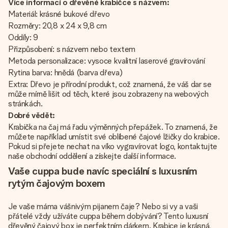
Více informací o dřevěné krabičce s názvem:
Materiál: krásné bukové dřevo
Rozměry: 20,8 x 24 x 9,8 cm
Oddíly: 9
Přizpůsobení: s názvem nebo textem
Metoda personalizace: vysoce kvalitní laserové gravírování
Rytina barva: hnědá (barva dřeva)
Extra: Dřevo je přírodní produkt, což znamená, že váš dar se
může mírně lišit od těch, které jsou zobrazeny na webových
stránkách.
Dobré vědět:
Krabička na čaj má řadu výměnných přepážek. To znamená, že
můžete například umístit své oblíbené čajové lžičky do krabice.
Pokud si přejete nechat na víko vygravírovat logo, kontaktujte
naše obchodní oddělení a získejte další informace.
Vaše cuppa bude navíc speciální s luxusním
rytým čajovým boxem
Je vaše máma vášnivým pijanem čaje? Nebo si vy a vaši
přátelé vždy užíváte cuppa během dobývání? Tento luxusní
dřevěný čajový box je perfektním dárkem. Krabice je krásná,