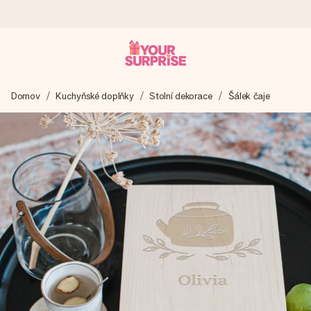
Objednejte dnes, odešleme do 1 prac. dne
Domov
Kuchyňské doplňky
Stolní dekorace
Šálek čaje
Váš dárek vytvoříme s láskou a bleskově odešleme –
abyste ho mohli darovat právě v tu správnou chvíli, kdy na
tom nejvíc záleží.
4,8 (na základě +15 000 recenzí)
Naše dárky inspirují. Zákazníci nás na Google Reviews
hodnotí známkou 4,8.
Přáníčko zdarma
Vytvořte něco jedinečného během několika kroků – s jejím