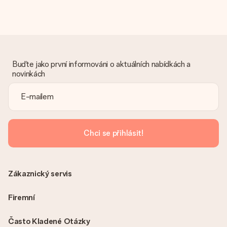
Dostal dar
Co když ten dar není zcela podle mých představ?
Litujeme, že váš dar není podle vašich představ. Obraťte se
prosím na náš zákaznický servis, který vám rád pomůže najít
vhodné řešení.
Buďte jako první informováni o aktuálních nabídkách a
novinkách
Je faktura odeslána spolu s objednávkou?
S objednávkou není odeslána žádná faktura. Fakturu obdržíte
vždy v potvrzovacím e-mailu a vždy ji najdete ve svém účtu
MySurprise. To znamená, že můžete dar doručit přímo
příjemci, což je opravdovým překvapením!
Chci se přihlásit!
Zákaznický servis
Firemní
Často Kladené Otázky