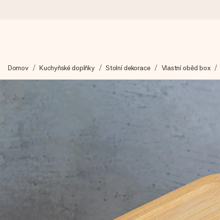
Objednejte dnes, odešleme do 1 prac. dne
Domov
Kuchyňské doplňky
Stolní dekorace
Vlastní oběd box
Váš dárek vytvoříme s láskou a bleskově odešleme – abyste ho m
4,8 (na základě +15 000 recenzí)
Naše dárky inspirují. Zákazníci nás na Google Reviews hodnotí
Přáníčko zdarma
Vytvořte něco jedinečného během několika kroků – s jejím jmén
okamžik.