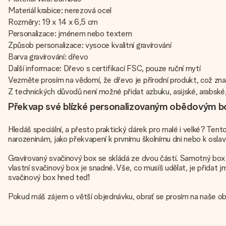
Materiál krabice: nerezová ocel
Rozměry: 19 x 14 x 6,5 cm
Personalizace: jménem nebo textem
Způsob personalizace: vysoce kvalitní gravírování
Barva gravírování: dřevo
Další informace: Dřevo s certifikací FSC, pouze ruční mytí
Vezměte prosím na vědomí, že dřevo je přírodní produkt, což zna
Z technických důvodů není možné přidat azbuku, asijské, arabské,
Překvap své blízké personalizovaným obědovým b
Hledáš speciální, a přesto praktický dárek pro malé i velké? Tent
narozeninám, jako překvapení k prvnímu školnímu dni nebo k oslavě
Gravírovaný svačinový box se skládá ze dvou částí. Samotný box 
vlastní svačinový box je snadné. Vše, co musíš udělat, je přidat 
svačinový box hned teď!
Pokud máš zájem o větší objednávku, obrať se prosím na naše ob