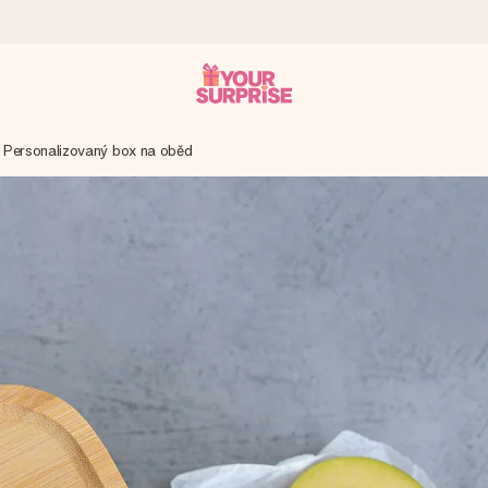
Personalizovaný box na oběd
ohli darovat právě v tu správnou chvíli, kdy na tom nejvíc záleží.
 známkou 4,8.
em, vaší fotografií nebo vzkazem, který doopravdy zahřeje u srdce