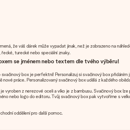
mená, že váš dárek může vypadat jinak, než je zobrazeno na náhled
 řecké, turecké nebo speciální znaky.
oxem se jménem nebo textem dle tvého výběru!
o svačinový box je perfektní! Personalizuj si svačinový box přidání
 nové práce. Personalizovaný svačinový box udělá z každého oběda ně
je vyroben z nerezové oceli a víko je z bambusu. Svačinový box lz
jméno nebo logo do editoru. Tvůj svačinový box pak vytvoříme s velk
chodní oddělení pro další pomoc.