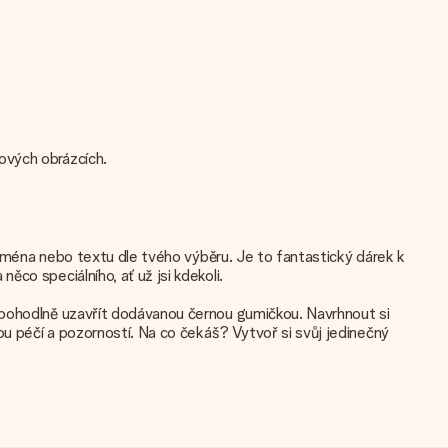
ových obrázcích.
m jména nebo textu dle tvého výběru. Je to fantastický dárek k
co speciálního, ať už jsi kdekoli.
e pohodlně uzavřít dodávanou černou gumičkou. Navrhnout si
ou péčí a pozorností. Na co čekáš? Vytvoř si svůj jedinečný