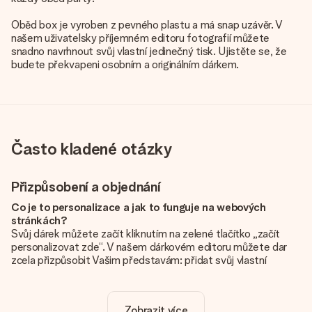
Oběd box je vyroben z pevného plastu a má snap uzávěr. V
našem uživatelsky příjemném editoru fotografií můžete
snadno navrhnout svůj vlastní jedinečný tisk. Ujistěte se, že
budete překvapeni osobním a originálním dárkem.
Často kladené otázky
Přizpůsobení a objednání
Co je to personalizace a jak to funguje na webových
stránkách?
Svůj dárek můžete začít kliknutím na zelené tlačítko „začít
personalizovat zde“. V našem dárkovém editoru můžete dar
zcela přizpůsobit Vašim představám: přidat svůj vlastní
obrázek a / nebo text. Pokud chcete, můžete se také
rozhodnout pro skvělý design, aby byl váš dárek opravdu
jedinečný.
Zobrazit více