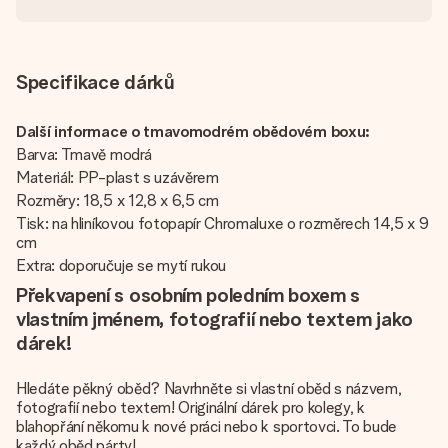
Specifikace dárků
Další informace o tmavomodrém obědovém boxu:
Barva: Tmavě modrá
Materiál: PP-plast s uzávěrem
Rozměry: 18,5 x 12,8 x 6,5 cm
Tisk: na hliníkovou fotopapír Chromaluxe o rozměrech 14,5 x 9
cm
Extra: doporučuje se mytí rukou
Překvapení s osobním poledním boxem s
vlastním jménem, fotografií nebo textem jako
dárek!
Hledáte pěkný oběd? Navrhněte si vlastní oběd s názvem,
fotografií nebo textem! Originální dárek pro kolegy, k
blahopřání někomu k nové práci nebo k sportovci. To bude
každý oběd párty!