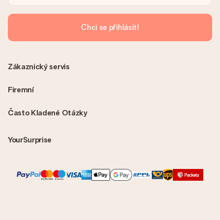
MySurprise. To znamená, že můžete dar doručit přímo
příjemci, což je opravdovým překvapením!
Chci se přihlásit!
Zákaznický servis
Firemní
Často Kladené Otázky
YourSurprise