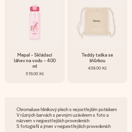
Mepal - Skládací
Teddy taška se
láhev na vodu - 400
šňůrkou
ml
439,00 Kč
519,00 Kč
Chromaluxe hliníkový plech s nejostřejším potiskem
V různých barvách s pevným uzávěrem s foto a
názvem v nejpestřejších provedeních
S fotografií a jmen v nejpestřejších provedeních