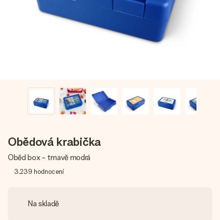
jménem, vaší fotografií nebo vzkazem, který doopravdy
zahřeje u srdce. Žádné zbytečné složitosti, jen spousta
lásky pro daný okamžik.
Obědová krabička
Oběd box - tmavě modrá
3,239
hodnocení
Na skladě