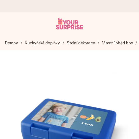
Objednejte dnes, odešleme do 1 prac. dne
Domov
Kuchyňské doplňky
Stolní dekorace
Vlastní oběd box
Váš dárek vytvoříme s láskou a bleskově odešleme –
abyste ho mohli darovat právě v tu správnou chvíli, kdy na
tom nejvíc záleží.
4,8 (na základě +15 000 recenzí)
Naše dárky inspirují. Zákazníci nás na Google Reviews
hodnotí známkou 4,8.
Přáníčko zdarma
Vytvořte něco jedinečného během několika kroků – s jejím