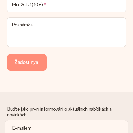
V současné době není možné zvolit možnost doručení. Dárek,
Množství (10+)
který chcete objednat, je buď odeslán jako balíček nebo jako
doručování poštovní schránky. Chcete vědět, na kterou
možnost spadá vaše objednávka? Kontaktujte prosím náš
Poznámka
zákaznický servis.
Platba
Jak mohu zaplatit objednávku?
Nabízíme následující způsoby platby: iDeal, Paypal, kreditní
kartu, fakturu přes Klarna nebo ruční převod. V případě ručního
Žádost nyní
převodu platby prosím vezměte v úvahu dodací lhůtu 3 dny
navíc.
Dostal dar
Co když ten dar není zcela podle mých představ?
Litujeme, že váš dar není podle vašich představ. Obraťte se
prosím na náš zákaznický servis, který vám rád pomůže najít
vhodné řešení.
Buďte jako první informováni o aktuálních nabídkách a
novinkách
Je faktura odeslána spolu s objednávkou?
S objednávkou není odeslána žádná faktura. Fakturu obdržíte
vždy v potvrzovacím e-mailu a vždy ji najdete ve svém účtu