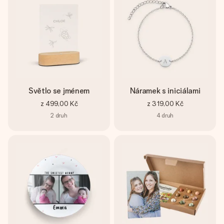
Světlo se jménem
Náramek s iniciálami
z
499,00 Kč
z
319,00 Kč
2
druh
4
druh