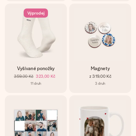
Výprodej
Vyšívané ponožky
Magnety
359,00 Kč
323,00 Kč
z
319,00 Kč
11
druh
3
druh