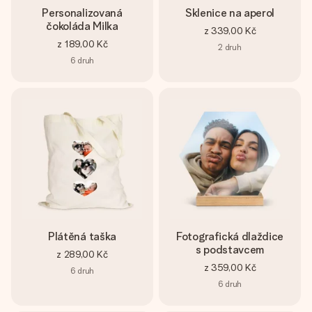
Personalizovaná
Sklenice na aperol
čokoláda Milka
z
339,00 Kč
z
189,00 Kč
2
druh
6
druh
Plátěná taška
Fotografická dlaždice
s podstavcem
z
289,00 Kč
z
359,00 Kč
6
druh
6
druh