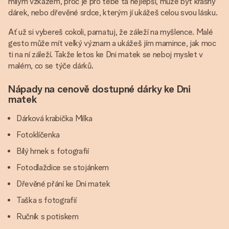
milým vzkazem, proč je pro tebe ta nejlepší, může být krásný
dárek, nebo dřevěné srdce, kterým jí ukážeš celou svou lásku.
Ať už si vybereš cokoli, pamatuj, že záleží na myšlence. Malé
gesto může mít velký význam a ukážeš jím mamince, jak moc
ti na ní záleží. Takže letos ke Dni matek se neboj myslet v
malém, co se týče dárků.
Nápady na cenově dostupné dárky ke Dni
matek
Dárková krabička Milka
Fotoklíčenka
Bílý hrnek s fotografií
Fotodlaždice se stojánkem
Dřevěné přání ke Dni matek
Taška s fotografií
Ručník s potiskem