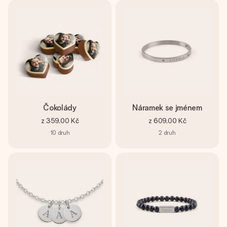
Čokolády
Náramek se jménem
z
359,00 Kč
z
609,00 Kč
10
druh
2
druh