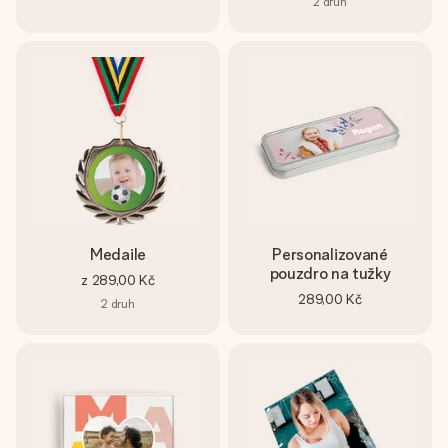
2
druh
Medaile
Personalizované
pouzdro na tužky
z
289,00 Kč
289,00 Kč
2
druh