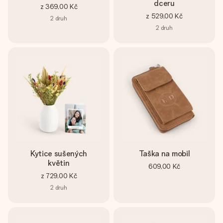
dceru
z
369,00 Kč
z
529,00 Kč
2
druh
2
druh
Kytice sušených
Taška na mobil
květin
609,00 Kč
z
729,00 Kč
2
druh