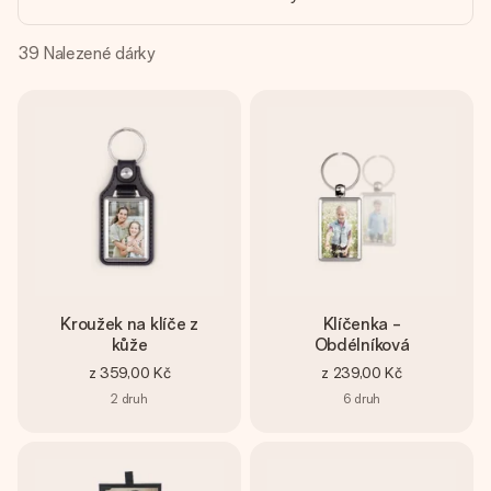
jménem, vaší fotografií nebo vzkazem, který doopravdy
zahřeje u srdce. Žádné zbytečné složitosti, jen spousta
lásky pro daný okamžik.
39
Nalezené dárky
Kroužek na klíče z
Klíčenka -
kůže
Obdélníková
z
359,00 Kč
z
239,00 Kč
2
druh
6
druh