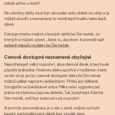
čekalo přímo u dveří!
Ne všechny dárky musí být obrovské nebo drahé; ne vždy si je
můžeš dovolit a neznamená to nutně lepší kvalitu nebo lepší
dárek.
Existuje mnoho malých a levných dárků ke Dni matek, ze
kterých si můžeš vybrat. Jsme tu, abychom ti pomohli najít
nejlepší nápady na dárky ke Dni matek
.
Cenově dostupné neznamená obyčejné
Nepotřebuješ velký rozpočet, abys daroval dárek, který bude
působit jedinečně. Hodnota dárku spočívá v myšlence, která
za ním stojí, proto i cenově dostupné dárky ke Dni matek
můžeš udělat naprosto jedinečnými. Přidej její oblíbené
fotografie na čokoládové srdce Milka nebo vygravíruj její
jméno na stylovou čajovou sklenici. Tak jí popřeješ šťastný
Den matek, aniž bys zruinoval svůj rozpočet.
A protože personalizace je u nás v ceně, můžeš vytvořit
luxusní, personalizovaný dárek bez vysoké ceny.