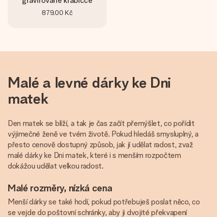
gravírované krabičce
879,00 Kč
Malé a levné dárky ke Dni
matek
Den matek se blíží, a tak je čas začít přemýšlet, co pořídit
výjimečné ženě ve tvém životě. Pokud hledáš smysluplný, a
přesto cenově dostupný způsob, jak jí udělat radost, zvaž
malé dárky ke Dni matek, které i s menším rozpočtem
dokážou udělat velkou radost.
Malé rozměry, nízká cena
Menší dárky se také hodí, pokud potřebuješ poslat něco, co
se vejde do poštovní schránky, aby ji dvojité překvapení