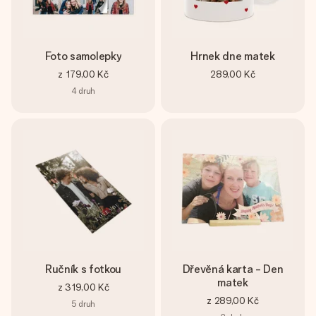
Foto samolepky
Hrnek dne matek
z
179,00 Kč
289,00 Kč
4
druh
Ručník s fotkou
Dřevěná karta - Den
matek
z
319,00 Kč
z
289,00 Kč
5
druh