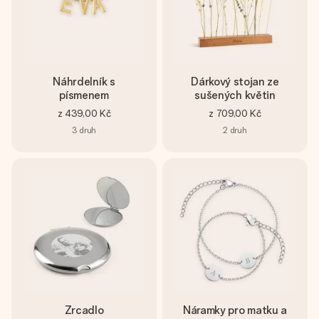
Náhrdelník s
Dárkový stojan ze
písmenem
sušených květin
z
439,00 Kč
z
709,00 Kč
3
druh
2
druh
Zrcadlo
Náramky pro matku a