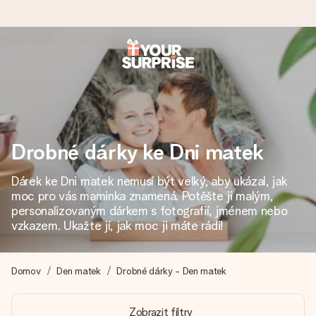
Objednejte dnes, odešleme do 1 prac. dne
Váš dárek vytvoříme s láskou a bleskově odešleme –
abyste ho mohli darovat právě v tu správnou chvíli, kdy na
tom nejvíc záleží.
Drobné dárky ke Dni matek
Dárek ke Dni matek nemusí být velký, aby ukázal, jak
4,8 (na základě +15 000 recenzí)
moc pro vás maminka znamená. Potěšte ji malým,
Naše dárky inspirují. Zákazníci nás na Google Reviews
personalizovaným dárkem s fotografií, jménem nebo
hodnotí známkou 4,8.
vzkazem. Ukažte jí, jak moc ji máte rádi!
Domov
Den matek
Drobné dárky - Den matek
Přáníčko zdarma
Vytvořte něco jedinečného během několika kroků – s jejím
Zobrazit filtry