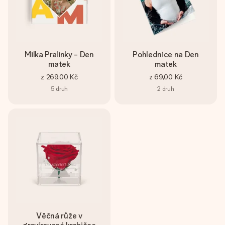
Milka Pralinky - Den
Pohlednice na Den
matek
matek
z
269,00 Kč
z
69,00 Kč
5
druh
2
druh
Věčná růže v