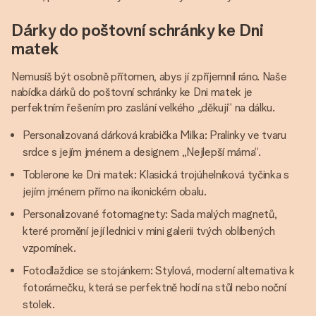
Dárky do poštovní schránky ke Dni
matek
Nemusíš být osobně přítomen, abys jí zpříjemnil ráno. Naše
nabídka dárků do poštovní schránky ke Dni matek je
perfektním řešením pro zaslání velkého „děkuji“ na dálku.
Personalizovaná dárková krabička Milka: Pralinky ve tvaru
srdce s jejím jménem a designem „Nejlepší máma“.
Toblerone ke Dni matek: Klasická trojúhelníková tyčinka s
jejím jménem přímo na ikonickém obalu.
Personalizované fotomagnety: Sada malých magnetů,
které promění její lednici v mini galerii tvých oblíbených
vzpomínek.
Fotodlaždice se stojánkem: Stylová, moderní alternativa k
fotorámečku, která se perfektně hodí na stůl nebo noční
stolek.